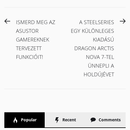
Bejegyzés
Previous
N
ISMERD MEG AZ
A STEELSERIES
navigáció
post:
po
ASUSTOR
EGY KÜLÖNLEGES
GAMEREKNEK
KIADÁSÚ
TERVEZETT
DRAGON ARCTIS
FUNKCIÓIT!
NOVA 7-TEL
ÜNNEPLI A
HOLDÚJÉVET
Popular
Recent
Comments