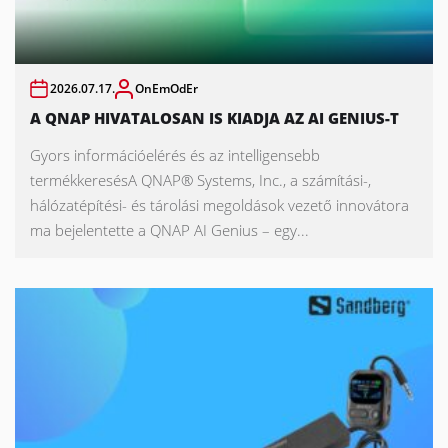
2026.07.17.
OnEmOdEr
A QNAP HIVATALOSAN IS KIADJA AZ AI GENIUS-T
Gyors információelérés és az intelligensebb
termékkeresésA QNAP® Systems, Inc., a számítási-,
hálózatépítési- és tárolási megoldások vezető innovátora
ma bejelentette a QNAP AI Genius – egy...