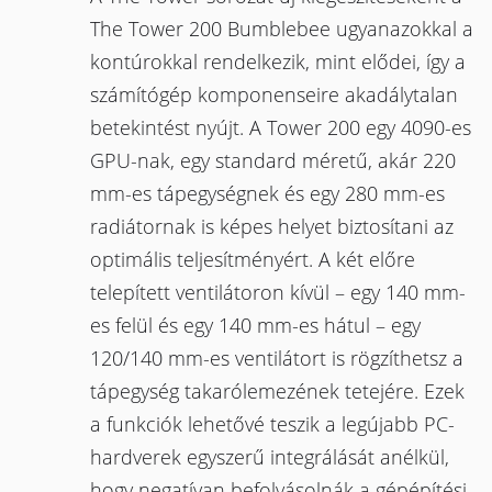
The Tower 200 Bumblebee ugyanazokkal a
kontúrokkal rendelkezik, mint elődei, így a
számítógép komponenseire akadálytalan
betekintést nyújt. A Tower 200 egy 4090-es
GPU-nak, egy standard méretű, akár 220
mm-es tápegységnek és egy 280 mm-es
radiátornak is képes helyet biztosítani az
optimális teljesítményért. A két előre
telepített ventilátoron kívül – egy 140 mm-
es felül és egy 140 mm-es hátul – egy
120/140 mm-es ventilátort is rögzíthetsz a
tápegység takarólemezének tetejére. Ezek
a funkciók lehetővé teszik a legújabb PC-
hardverek egyszerű integrálását anélkül,
hogy negatívan befolyásolnák a gépépítési