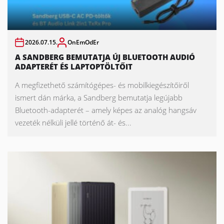
2026.07.15.
OnEmOdEr
A SANDBERG BEMUTATJA ÚJ BLUETOOTH AUDIÓ
ADAPTERÉT ÉS LAPTOPTÖLTŐIT
A megfizethető számítógépes- és mobilkiegészítőiről
ismert dán márka, a Sandberg bemutatja legújabb
Bluetooth-adapterét – amely képes az analóg hangsáv
vezeték nélküli jellé történő át- és...