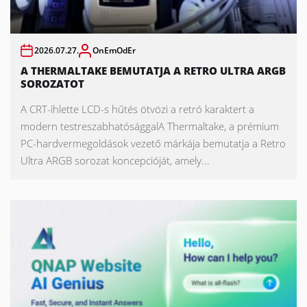
2026.07.27.
OnEmOdEr
A THERMALTAKE BEMUTATJA A RETRO ULTRA ARGB
SOROZATOT
A CRT-ihlette LCD-s hűtés ötvözi a retró karaktert a
modern testreszabhatósággalA Thermaltake, a prémium
PC-hardvermegoldások vezető márkája bemutatja a Retro
Ultra ARGB sorozat koncepcióját, amely...