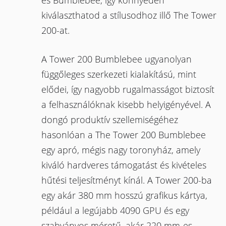
és Bumblebee, így könnyedén
kiválaszthatod a stílusodhoz illő The Tower
200-at.
A Tower 200 Bumblebee ugyanolyan
függőleges szerkezeti kialakítású, mint
elődei, így nagyobb rugalmasságot biztosít
a felhasználóknak kisebb helyigényével. A
dongó produktív szellemiségéhez
hasonlóan a The Tower 200 Bumblebee
egy apró, mégis nagy toronyház, amely
kiváló hardveres támogatást és kivételes
hűtési teljesítményt kínál. A Tower 200-ba
egy akár 380 mm hosszú grafikus kártya,
például a legújabb 4090 GPU és egy
szabványos méretű, akár 220 mm-es