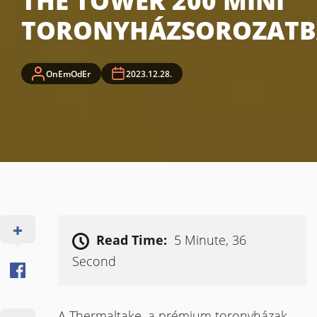
THE TOWER 200 MINI
TORONYHÁZSOROZAT
OnEmOdEr
2023.12.28.
Read Time:
5 Minute, 36
Second
A Thermaltake, a prémium toronyházak,