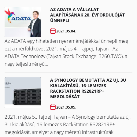
AZ ADATA A VÁLLALAT
ALAPÍTÁSÁNAK 20. ÉVFORDULÓJÁT
ÜNNEPLI
2021.05.04.
Az ADATA egy hihetetlen nyereményjátékkal ünnepli meg
ezt a mérföldkövet ​​​​​​​2021. május 4., Tajpej, Tajvan - Az
ADATA Technology (Tajvan Stock Exchange: 3260.TWO), a
nagy teljesítményű...
A SYNOLOGY BEMUTATTA AZ ÚJ, 3U
KIALAKÍTÁSÚ, 16-LEMEZES
RACKSTATION RS2821RP+
MEGOLDÁSÁT
2021.05.05.
2021. május 5., Tajpej, Tajvan – A Synology bemutatta az új,
3U kialakítású, 16-lemezes RackStation RS2821RP+
megoldását, amelyet a nagy méretű infrastruktúrák