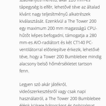
tápegység is elfér, lehetővé téve az általad
kívánt nagy teljesítményű alkatrészek
kiválasztását. Ezenkívül a The Tower 200
egy maximum 200 mm magasságú CPU-
hűtőt képes befogadni, támogatja a 280
mm-es AIO-radiátort és két CT140 PC-
ventilátorral előtelepítve érkezik, lehetővé
téve, hogy a Tower 200 Bumblebee mindig
alacsony belső hőmérsékletet tartson
fenn.
Legyen szó akár játékról,
videószerkesztésről vagy csak napi
használatról, a The Tower 200 Bumblebee
élénk külseje bátorságot és önbizalmat