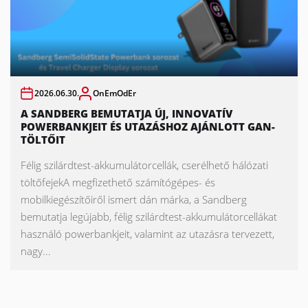
2026.06.30.
OnEmOdEr
A SANDBERG BEMUTATJA ÚJ, INNOVATÍV
POWERBANKJEIT ÉS UTAZÁSHOZ AJÁNLOTT GAN-
TÖLTŐIT
Félig szilárdtest-akkumulátorcellák, cserélhető hálózati
töltőfejekA megfizethető számítógépes- és
mobilkiegészítőiről ismert dán márka, a Sandberg
bemutatja legújabb, félig szilárdtest-akkumulátorcellákat
használó powerbankjeit, valamint az utazásra tervezett,
nagy...