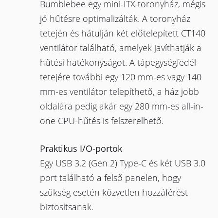
Bumblebee egy mini-ITX toronyház, mégis
jó hűtésre optimalizálták. A toronyház
tetején és hátulján két előtelepített CT140
ventilátor található, amelyek javíthatják a
hűtési hatékonyságot. A tápegységfedél
tetejére további egy 120 mm-es vagy 140
mm-es ventilátor telepíthető, a ház jobb
oldalára pedig akár egy 280 mm-es all-in-
one CPU-hűtés is felszerelhető.
Praktikus I/O-portok
Egy USB 3.2 (Gen 2) Type-C és két USB 3.0
port található a felső panelen, hogy
szükség esetén közvetlen hozzáférést
biztosítsanak.