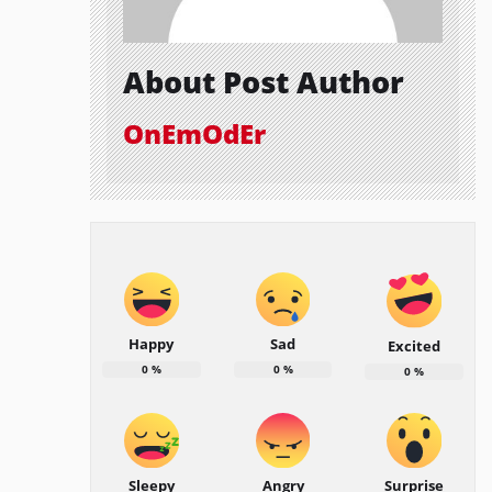
About Post Author
OnEmOdEr
Happy
Sad
Excited
0
%
0
%
0
%
Sleepy
Angry
Surprise