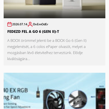
2026.07.14.
OnEmOdEr
FEDEZD FEL A GO 6 (GEN II)-T
A BOOX örömmel jelenti be a BOOX Go 6 (Gen II)
megjelenését, a 6 colos ePaper olvasót, melyet a
mozgásban lévő életvitelhez terveztünk. Elődje
kiválóságára...