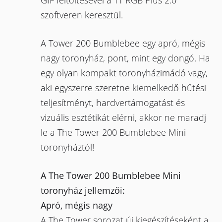
GIF feltöltésével a TT RGB Plus 2.0
szoftveren keresztül.
A Tower 200 Bumblebee egy apró, mégis
nagy toronyház, pont, mint egy dongó. Ha
egy olyan kompakt toronyházimádó vagy,
aki egyszerre szeretne kiemelkedő hűtési
teljesítményt, hardvertámogatást és
vizuális esztétikát elérni, akkor ne maradj
le a The Tower 200 Bumblebee Mini
toronyháztól!
A The Tower 200 Bumblebee Mini
toronyház jellemzői:
Apró, mégis nagy
A The Tower sorozat új kiegészítéseként a