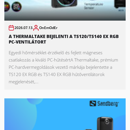
2026.07.13.
OnEmOdEr
A THERMALTAKE BEJELENTI A TS120/TS140 EX RGB
PC-VENTILÁTORT
Egyedi hőmérséklet-érzékelő és fejlett mágneses
csatlakozás a kiváló PC-hűtésértA Thermaltake, prémium
PC-hardvermegoldások vezető márkája bejelentette a
TS120 EX RGB és TS140 EX RGB hűtőventilátorok
megjelenését,...