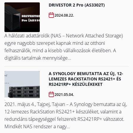
DRIVESTOR 2 Pro (AS3302T)
2024.08.22.
A hálózati adattárolók (NAS – Network Attached Storage)
egyre nagyobb szerepet kapnak mind az otthoni
felhasználók, mind a kisebb vállalkozások életében. A
digitális tartalmak mennyisége...
A SYNOLOGY BEMUTATTA AZ ÚJ, 12-
LEMEZES RACKSTATION RS2421+ ÉS
RS2421RP+ KÉSZÜLÉKEKET
2021.05.04.
2021. május 4., Tajpej, Tajvan – A Synology bemutatta az új,
12-lemezes RackStation RS2421+ készüléket, valamint a
redundáns tápegységgel felszerelt RS2421RP+ változatot.
Mindkét NAS rendszer a nagy...