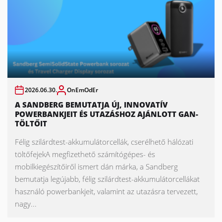
2026.06.30.
OnEmOdEr
A SANDBERG BEMUTATJA ÚJ, INNOVATÍV
POWERBANKJEIT ÉS UTAZÁSHOZ AJÁNLOTT GAN-
TÖLTŐIT
Félig szilárdtest-akkumulátorcellák, cserélhető hálózati
töltőfejekA megfizethető számítógépes- és
mobilkiegészítőiről ismert dán márka, a Sandberg
bemutatja legújabb, félig szilárdtest-akkumulátorcellákat
használó powerbankjeit, valamint az utazásra tervezett,
nagy...