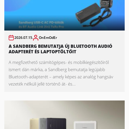
2026.07.15.
OnEmOdEr
A SANDBERG BEMUTATJA ÚJ BLUETOOTH AUDIÓ
ADAPTERÉT ÉS LAPTOPTÖLTŐIT
A megfizethető számítógépes- és mobilkiegészítőiről
ismert dán márka, a Sandberg bemutatja legújabb
Bluetooth-adapterét – amely képes az analóg hangsáv
vezeték nélküli jellé történő át- és...