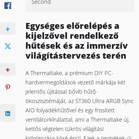
Second
Egységes előrelépés a
kijelzővel rendelkező
hűtések és az immerzív
világítástervezés terén
A Thermaltake, a prémium DIY PC-
hardvermegoldások vezető márkája két
jelentős újítással bővíti hűtő-
ökoszisztémáját, az ST360 Ultra ARGB Sync
AIO folyadékhűtővel és egy frissített
ventilátorkínálattal, ami a Thermaltake új,
kettős végtelen tükrös világítási
kidolgozása köré épül. Ezek a termékek új