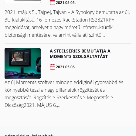
2021.05.05.
2021. május 5., Tajpej, Tajvan – A Synology bemutatta az új,
3U kialakítású, 16-lemezes RackStation RS2821RP+
megoldását, amelyet a nagy méretű infrastruktúrák
biztonsági mentésére, valamint vállalati szintű...
A STEELSERIES BEMUTATJA A
MOMENTS SZOLGÁLTATÁST
2021.05.06.
Az új Moments szoftver minden eddiginél gyorsabbá és
könnyebbé teszi a nagy pillanatok rögzítését és
megosztását. Rögzítés > Szerkesztés > Megosztás >
Dicsőség2021. MÁJUS 6.,...