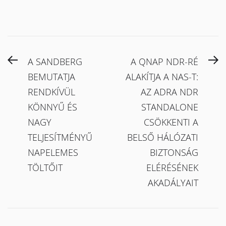
Bejegyzés
Previous
N
A SANDBERG
A QNAP NDR-RÉ
navigáció
post:
po
BEMUTATJA
ALAKÍTJA A NAS-T:
RENDKÍVÜL
AZ ADRA NDR
KÖNNYŰ ÉS
STANDALONE
NAGY
CSÖKKENTI A
TELJESÍTMÉNYŰ
BELSŐ HÁLÓZATI
NAPELEMES
BIZTONSÁG
TÖLTŐIT
ELÉRÉSÉNEK
AKADÁLYAIT