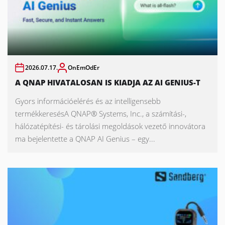
2026.07.17.
OnEmOdEr
A QNAP HIVATALOSAN IS KIADJA AZ AI GENIUS-T
Gyors információelérés és az intelligensebb
termékkeresésA QNAP® Systems, Inc., a számítási-,
hálózatépítési- és tárolási megoldások vezető innovátora
ma bejelentette a QNAP AI Genius – egy...