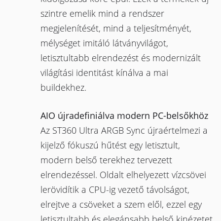
szintre emelik mind a rendszer
megjelenítését, mind a teljesítményét,
mélységet imitáló látványvilágot,
letisztultabb elrendezést és modernizált
világítási identitást kínálva a mai
buildekhez.
AIO újradefiniálva modern PC-belsőkhöz
Az ST360 Ultra ARGB Sync újraértelmezi a
kijelző fókuszú hűtést egy letisztult,
modern belső terekhez tervezett
elrendezéssel. Oldalt elhelyezett vízcsövei
lerövidítik a CPU-ig vezető távolságot,
elrejtve a csöveket a szem elől, ezzel egy
letisztultabb és elegánsabb belső kinézetet