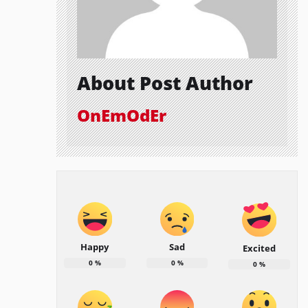
About Post Author
OnEmOdEr
Happy
Sad
Excited
0
%
0
%
0
%