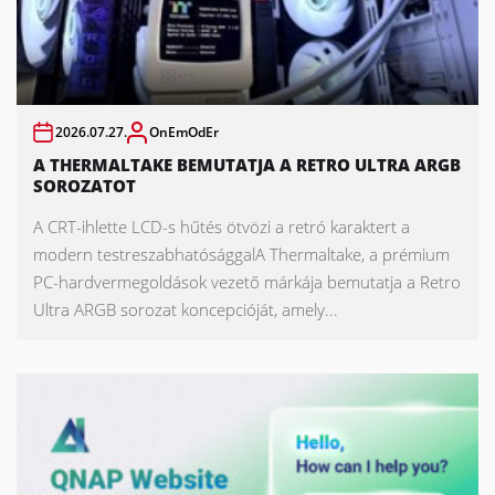
2026.07.27.
OnEmOdEr
A THERMALTAKE BEMUTATJA A RETRO ULTRA ARGB
SOROZATOT
A CRT-ihlette LCD-s hűtés ötvözi a retró karaktert a
modern testreszabhatósággalA Thermaltake, a prémium
PC-hardvermegoldások vezető márkája bemutatja a Retro
Ultra ARGB sorozat koncepcióját, amely...