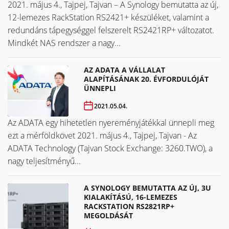
2021. május 4., Tajpej, Tajvan – A Synology bemutatta az új,
12-lemezes RackStation RS2421+ készüléket, valamint a
redundáns tápegységgel felszerelt RS2421RP+ változatot.
Mindkét NAS rendszer a nagy...
AZ ADATA A VÁLLALAT
ALAPÍTÁSÁNAK 20. ÉVFORDULÓJÁT
ÜNNEPLI
2021.05.04.
Az ADATA egy hihetetlen nyereményjátékkal ünnepli meg
ezt a mérföldkövet ​​​​​​​2021. május 4., Tajpej, Tajvan - Az
ADATA Technology (Tajvan Stock Exchange: 3260.TWO), a
nagy teljesítményű...
A SYNOLOGY BEMUTATTA AZ ÚJ, 3U
KIALAKÍTÁSÚ, 16-LEMEZES
RACKSTATION RS2821RP+
MEGOLDÁSÁT