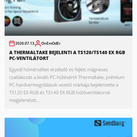
2026.07.13.
OnEmOdEr
A THERMALTAKE BEJELENTI A TS120/TS140 EX RGB
PC-VENTILÁTORT
Egyedi hőmérséklet-érzékelő és fejlett mágneses
csatlakozás a kiváló PC-hűtésértA Thermaltake, prémium
PC-hardvermegoldások vezető márkája bejelentette a
TS120 EX RGB és TS140 EX RGB hűtőventilátorok
megjelenését,...