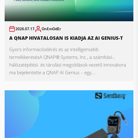
2026.07.17.
OnEmOdEr
A QNAP HIVATALOSAN IS KIADJA AZ AI GENIUS-T
Gyors információelérés és az intelligensebb
termékkeresésA QNAP® Systems, Inc., a számítási-,
hálózatépítési- és tárolási megoldások vezető innovátora
ma bejelentette a QNAP AI Genius – egy...