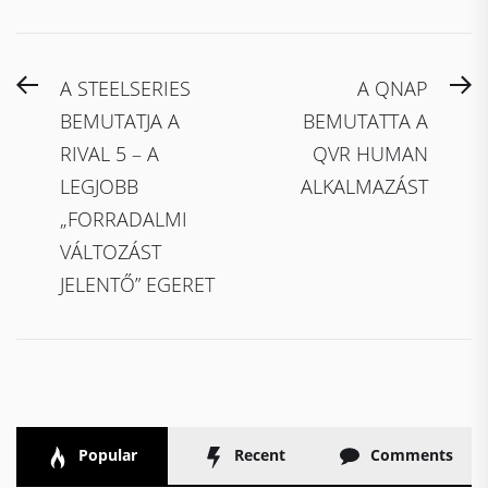
Bejegyzés
Previous
N
A STEELSERIES
A QNAP
navigáció
post:
po
BEMUTATJA A
BEMUTATTA A
RIVAL 5 – A
QVR HUMAN
LEGJOBB
ALKALMAZÁST
„FORRADALMI
VÁLTOZÁST
JELENTŐ” EGERET
Popular
Recent
Comments