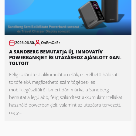
2026.06.30.
OnEmOdEr
A SANDBERG BEMUTATJA ÚJ, INNOVATÍV
POWERBANKJEIT ÉS UTAZÁSHOZ AJÁNLOTT GAN-
TÖLTŐIT
Félig szilárdtest-akkumulátorcellák, cserélhető hálózati
töltőfejekA megfizethető számítógépes- és
mobilkiegészítőiről ismert dán márka, a Sandberg
bemutatja legújabb, félig szilárdtest-akkumulátorcellákat
használó powerbankjeit, valamint az utazásra tervezett,
nagy...