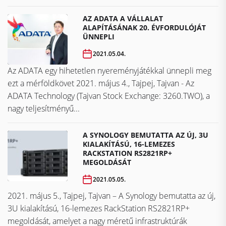
AZ ADATA A VÁLLALAT
ALAPÍTÁSÁNAK 20. ÉVFORDULÓJÁT
ÜNNEPLI
2021.05.04.
Az ADATA egy hihetetlen nyereményjátékkal ünnepli meg
ezt a mérföldkövet ​​​​​​​2021. május 4., Tajpej, Tajvan - Az
ADATA Technology (Tajvan Stock Exchange: 3260.TWO), a
nagy teljesítményű...
A SYNOLOGY BEMUTATTA AZ ÚJ, 3U
KIALAKÍTÁSÚ, 16-LEMEZES
RACKSTATION RS2821RP+
MEGOLDÁSÁT
2021.05.05.
2021. május 5., Tajpej, Tajvan – A Synology bemutatta az új,
3U kialakítású, 16-lemezes RackStation RS2821RP+
megoldását, amelyet a nagy méretű infrastruktúrák