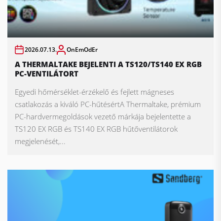
2026.07.13.
OnEmOdEr
A THERMALTAKE BEJELENTI A TS120/TS140 EX RGB
PC-VENTILÁTORT
Egyedi hőmérséklet-érzékelő és fejlett mágneses
csatlakozás a kiváló PC-hűtésértA Thermaltake, prémium
PC-hardvermegoldások vezető márkája bejelentette a
TS120 EX RGB és TS140 EX RGB hűtőventilátorok
megjelenését,...