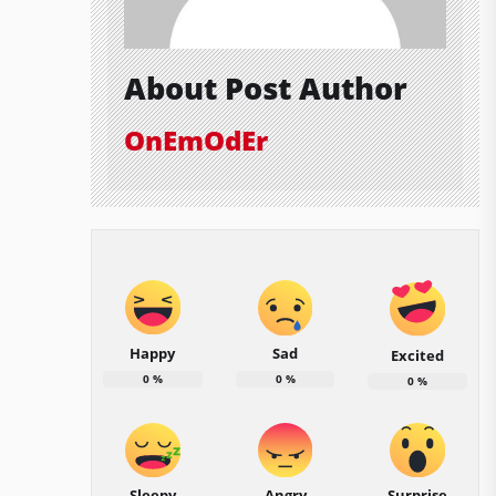
About Post Author
OnEmOdEr
Happy
Sad
Excited
0
%
0
%
0
%
Sleepy
Angry
Surprise