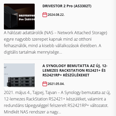
DRIVESTOR 2 Pro (AS3302T)
2024.08.22.
A hálózati adattárolók (NAS – Network Attached Storage)
egyre nagyobb szerepet kapnak mind az otthoni
felhasználók, mind a kisebb vállalkozások életében. A
digitális tartalmak mennyisége...
A SYNOLOGY BEMUTATTA AZ ÚJ, 12-
LEMEZES RACKSTATION RS2421+ ÉS
RS2421RP+ KÉSZÜLÉKEKET
2021.05.04.
2021. május 4., Tajpej, Tajvan – A Synology bemutatta az új,
12-lemezes RackStation RS2421+ készüléket, valamint a
redundáns tápegységgel felszerelt RS2421RP+ változatot.
Mindkét NAS rendszer a nagy...