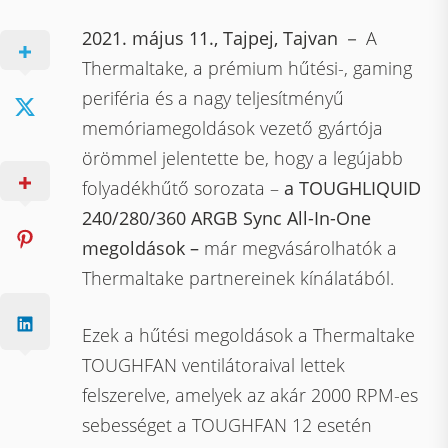
2021. május 11., Tajpej, Tajvan
－ A
Thermaltake, a prémium hűtési-, gaming
periféria és a nagy teljesítményű
memóriamegoldások vezető gyártója
örömmel jelentette be, hogy a legújabb
folyadékhűtő sorozata –
a
TOUGHLIQUID
240/280/360 ARGB Sync All-In-One
megoldások –
már megvásárolhatók a
Thermaltake partnereinek kínálatából.
Ezek a hűtési megoldások a Thermaltake
TOUGHFAN ventilátoraival lettek
felszerelve, amelyek az akár 2000 RPM-es
sebességet a TOUGHFAN 12 esetén