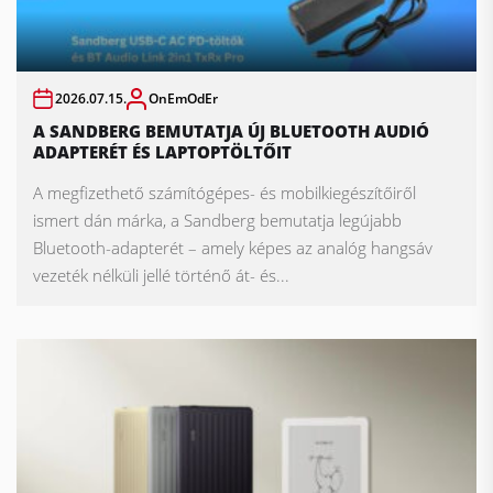
2026.07.15.
OnEmOdEr
A SANDBERG BEMUTATJA ÚJ BLUETOOTH AUDIÓ
ADAPTERÉT ÉS LAPTOPTÖLTŐIT
A megfizethető számítógépes- és mobilkiegészítőiről
ismert dán márka, a Sandberg bemutatja legújabb
Bluetooth-adapterét – amely képes az analóg hangsáv
vezeték nélküli jellé történő át- és...