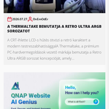
2026.07.27.
OnEmOdEr
A THERMALTAKE BEMUTATJA A RETRO ULTRA ARGB
SOROZATOT
A CRT-ihlette LCD-s hűtés ötvözi a retró karaktert a
modern testreszabhatósággalA Thermaltake, a prémium
PC-hardvermegoldások vezető márkája bemutatja a Retro
Ultra ARGB sorozat koncepcióját, amely...