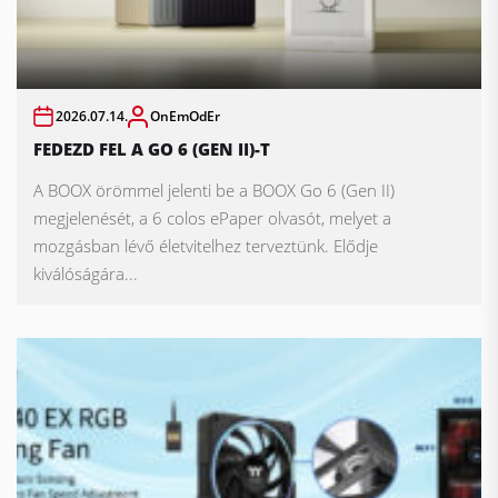
2026.07.14.
OnEmOdEr
FEDEZD FEL A GO 6 (GEN II)-T
A BOOX örömmel jelenti be a BOOX Go 6 (Gen II)
megjelenését, a 6 colos ePaper olvasót, melyet a
mozgásban lévő életvitelhez terveztünk. Elődje
kiválóságára...