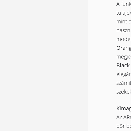
A funk
tulaj
mint a
haszná
model
Orang
megjel
Black
elegán
számít
székek
Kimag
Az ARG
bőr bo