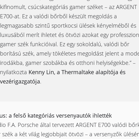
kifinomult, csúcskategóriás gamer széket – az ARGENT
E700-at. Ez a valódi bőrből készült megoldás a
legmagasabb szintű sportkocsi ülések kényelméből és
luxusából merít ihletet és ötvözi azokat egy professzion
gamer szék funkcióival. Ez egy sokoldalú, valódi bőr
borítású szék, amely tökéletes megoldást jelent a mod
irodákba, gamer szobákba és otthoni helyiségekbe.” –
nyilatkozta
Kenny Lin, a Thermaltake alapítója és
vezérigazgatója
.
lus: a felső kategóriás versenyautók ihlették
io F.A. Porsche által tervezett ARGENT E700 valódi bőr
szék a két világ legjobbjait ötvözi – a versenyzők ülésé