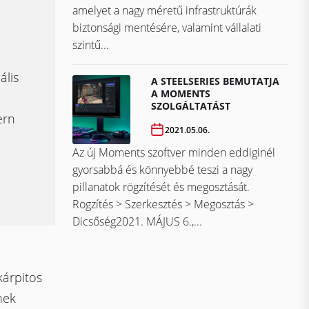
amelyet a nagy méretű infrastruktúrák
biztonsági mentésére, valamint vállalati
szintű...
ális
A STEELSERIES BEMUTATJA
A MOMENTS
SZOLGÁLTATÁST
ern
2021.05.06.
Az új Moments szoftver minden eddiginél
gyorsabbá és könnyebbé teszi a nagy
pillanatok rögzítését és megosztását.
Rögzítés > Szerkesztés > Megosztás >
Dicsőség2021. MÁJUS 6.,...
kárpitos
nek