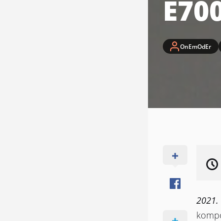
E70
OnEmOdEr
2021. 
kompo