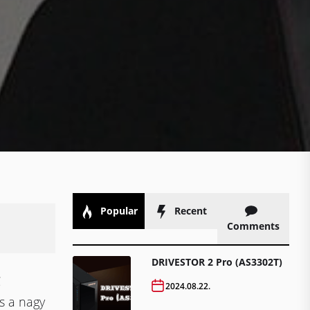
Popular
Recent
Comments
DRIVESTOR 2 Pro (AS3302T)
C
2024.08.22.
s a nagy