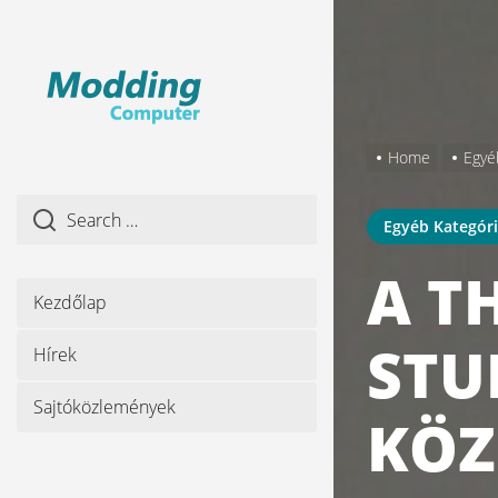
Skip
to
the
content
Home
Egyé
Egyéb Kategór
A T
Kezdőlap
STU
Hírek
Sajtóközlemények
KÖZ