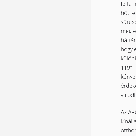
fejtám
hőelve
sűrűsé
megfel
háttám
hogy 
különb
119°, 
kénye
érdek
valódi
Az AR
kínál 
ottho