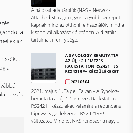
A hálózati adattárolók (NAS – Network
Attached Storage) egyre nagyobb szerepet
ezés
kapnak mind az otthoni felhasználók, mind a
ragondolta
kisebb vállalkozások életében. A digitális
tartalmak mennyisége...
meljék az
A SYNOLOGY BEMUTATTA
r széket
AZ ÚJ, 12-LEMEZES
RACKSTATION RS2421+ ÉS
ogja
RS2421RP+ KÉSZÜLÉKEKET
2021.05.04.
ovábbá
2021. május 4., Tajpej, Tajvan – A Synology
alálhassák
bemutatta az új, 12-lemezes RackStation
RS2421+ készüléket, valamint a redundáns
tápegységgel felszerelt RS2421RP+
változatot. Mindkét NAS rendszer a nagy...