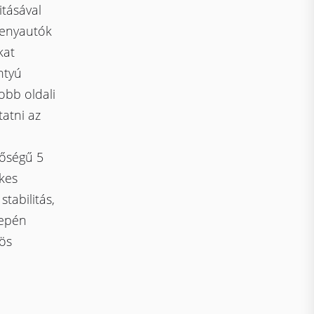
itásával
rsenyautók
kat
ntyú
obb oldali
tatni az
nőségű 5
ykes
tabilitás,
zepén
ös