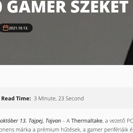
0 GAMER SZÉKET
2021.10.13.
Read Time:
3 Minute, 23 Second
október 13. Tajpej, Tajvan
–
A
Thermaltake
, a vezető P
nens márka a prémium hűtések, a gamer perifériáik é