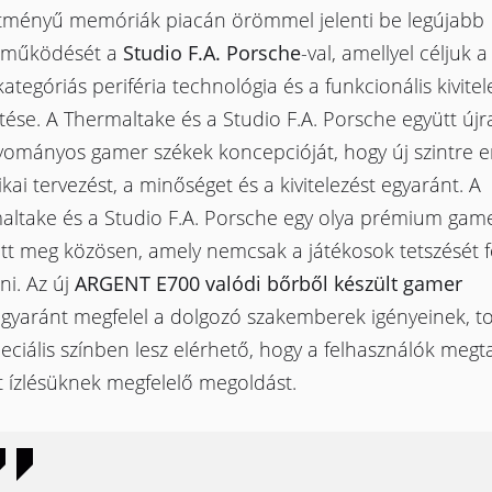
sítményű memóriák piacán örömmel jelenti be legújabb
tműködését a
Studio F.A. Porsche
-val, amellyel céljuk a
ategóriás periféria technológia és a funkcionális kivitel
tése. A Thermaltake és a Studio F.A. Porsche együtt új
yományos gamer székek koncepcióját, hogy új szintre e
ikai tervezést, a minőséget és a kivitelezést egyaránt. A
altake és a Studio F.A. Porsche egy olya prémium game
ott meg közösen, amely nemcsak a játékosok tetszését f
ni. Az új
ARGENT E700 valódi bőrből készült gamer
gyaránt megfelel a dolgozó szakemberek igényeinek, t
eciális színben lesz elérhető, hogy a felhasználók megt
t ízlésüknek megfelelő megoldást.