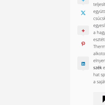
telje
együt
csúcsk
egyesí
a hag
esztét
Therm
alkot
elnyer
szék
e
hat sp
a sajá