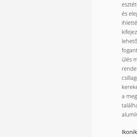
esztét
és ele
ihlett
kifeje
lehető
fogant
ülés m
rende
csilla
kereke
a meg
találh
alumín
Ikoni