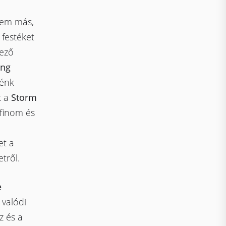
nem más,
 festéket
kező
ing
lénk
t a
Storm
 finom és
et a
tről.
e
 valódi
z és a