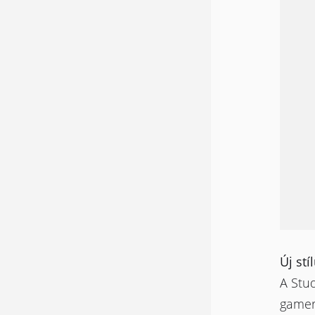
Új stí
A Stud
gamer 