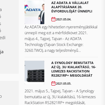
AZ ADATA A VÁLLALAT
ALAPÍTÁSÁNAK 20.
a
ÉVFORDULÓJÁT ÜNNEPLI
ó
2021.05.04.
s
Az ADATA egy hihetetlen nyereményjátékkal
ó
ünnepli meg ezt a mérföldkövet ​​​​​​​2021.
edi
május 4., Tajpej, Tajvan - Az ADATA
Technology (Tajvan Stock Exchange:
3260.TWO), a nagy teljesítményű...
ja
A SYNOLOGY BEMUTATTA
AZ ÚJ, 3U KIALAKÍTÁSÚ, 16-
LEMEZES RACKSTATION
RS2821RP+ MEGOLDÁSÁT
2021.05.05.
2021. május 5., Tajpej, Tajvan – A Synology
o
bemutatta az új, 3U kialakítású, 16-lemezes
RackStation RS2821RP+ megoldását,