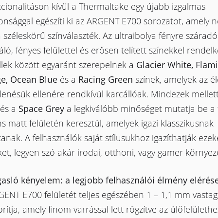
cionalitáson kívül a Thermaltake egy újabb izgalmas
donsággal egészíti ki az ARGENT E700 sorozatot, amely 
 széleskörű színválaszték. Az ultraibolya fényre száradó
ló, fényes felülettel és erősen telített színekkel rendel
lek között egyaránt szerepelnek a
Glacier White, Flam
e, Ocean Blue
és a
Racing Green
színek, amelyek az é
enésük ellenére rendkívül karcállóak. Mindezek mellet
és a
Space Grey
a legkiválóbb minőséget mutatja be a
s matt felületén keresztül, amelyek igazi klasszikusnak
anak. A felhasználók saját stílusukhoz igazíthatják ezek
et, legyen szó akár irodai, otthoni, vagy gamer környeze
asló kényelem: a legjobb felhasználói élmény elérés
ENT E700 felületét teljes egészében 1 – 1,1 mm vastag
rítja, amely finom varrással lett rögzítve az ülőfelülethe