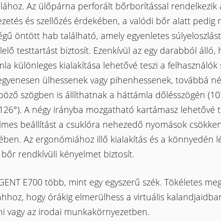
lához. Az ülőpárna perforált bőrborítással rendelkezik 
zetés és szellőzés érdekében, a valódi bőr alatt pedig 
gű öntött hab található, amely egyenletes súlyeloszlást
elő testtartást biztosít. Ezenkívül az egy darabból álló, h
la különleges kialakítása lehetővé teszi a felhasználók
egyenesen ülhessenek vagy pihenhessenek, továbbá né
öző szögben is állíthatnak a háttámla dőlésszögén (10
126°). A négy irányba mozgatható kartámasz lehetővé t
lmes beállítást a csuklóra nehezedő nyomások csökke
ében. Az ergonómiához illő kialakítás és a könnyedén l
 bőr rendkívüli kényelmet biztosít.
GENT E700 több, mint egy egyszerű szék. Tökéletes me
ahhoz, hogy órákig elmerülhess a virtuális kalandjaidba
ni vagy az irodai munkakörnyezetben.