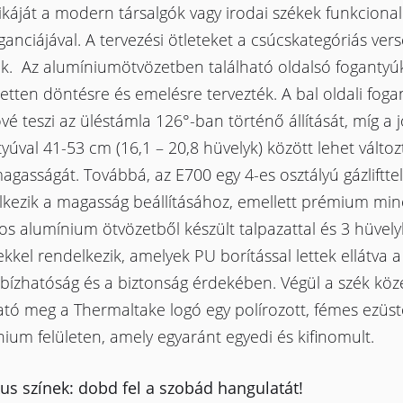
ikáját a modern társalgók vagy irodai székek funkcional
ganciájával. A tervezési ötleteket a csúcskategóriás ve
ék. Az alumíniumötvözetben található oldalsó fogantyú
zetten döntésre és emelésre tervezték. A bal oldali foga
vé teszi az üléstámla 126°-ban történő állítását, míg a j
yúval 41-53 cm (16,1 – 20,8 hüvelyk) között lehet változ
agasságát. Továbbá, az E700 egy 4-es osztályú gázlifttel
lkezik a magasság beállításához, emellett prémium mi
gos alumínium ötvözetből készült talpazattal és 3 hüvel
kkel rendelkezik, amelyek PU borítással lettek ellátva a s
bízhatóság és a biztonság érdekében. Végül a szék kö
ató meg a Thermaltake logó egy polírozott, fémes ezüst
ium felületen, amely egyaránt egyedi és kifinomult.
kus színek: dobd fel a szobád hangulatát!