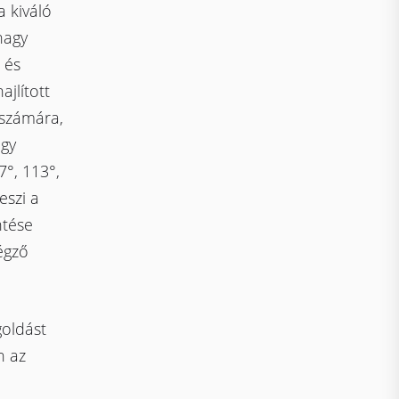
a kiváló
nagy
 és
ajlított
 számára,
gy
7°, 113°,
eszi a
ntése
égző
goldást
n az