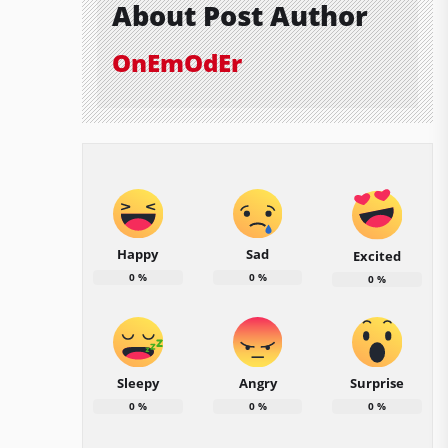
About Post Author
OnEmOdEr
Happy
Sad
Excited
0
%
0
%
0
%
Sleepy
Angry
Surprise
0
%
0
%
0
%