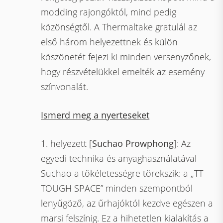
modding rajongóktól, mind pedig
közönségtől. A Thermaltake gratulál az
első három helyezettnek és külön
köszönetét fejezi ki minden versenyzőnek,
hogy részvételükkel emelték az esemény
színvonalát.
Ismerd meg a nyerteseket
1. helyezett [
Suchao Prowphong
]: Az
egyedi technika és anyaghasználatával
Suchao a tökéletességre törekszik: a „TT
TOUGH SPACE” minden szempontból
lenyűgöző, az űrhajóktól kezdve egészen a
marsi felszínig. Ez a hihetetlen kialakítás a