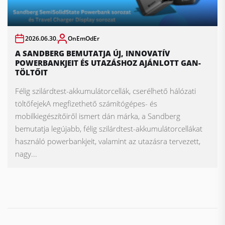
2026.06.30.
OnEmOdEr
A SANDBERG BEMUTATJA ÚJ, INNOVATÍV
POWERBANKJEIT ÉS UTAZÁSHOZ AJÁNLOTT GAN-
TÖLTŐIT
Félig szilárdtest-akkumulátorcellák, cserélhető hálózati
töltőfejekA megfizethető számítógépes- és
mobilkiegészítőiről ismert dán márka, a Sandberg
bemutatja legújabb, félig szilárdtest-akkumulátorcellákat
használó powerbankjeit, valamint az utazásra tervezett,
nagy...