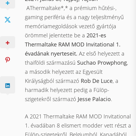
AThermaltake*,* a prémium hűtési-,
gaming periféria és a nagy teljesítményű
memóriamegoldások vezető gyártója
örömmel jelentette be a
2021-es
Thermaltake RAM MOD Invitational 1.
évadának nyerteseit.
Az első helyezett a
thaiföldi származású
Suchao Prowphong
,
a második helyezett az Egyesült
Királyságból származó
Rob De Luce
, a
harmadik helyezett pedig a Fülöp-
szigetekről származó
Jesse Palacio
.
A 2021 Thermaltake RAM MOD Invitational
1. évadában 8 elismert modder vett részt a
Fülöp-szigetekről, Belgiumból, Kanadából,