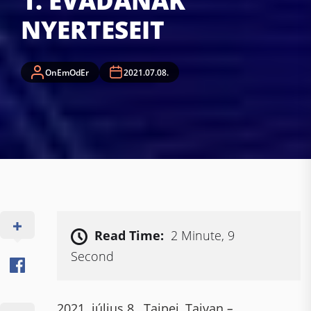
1. ÉVADÁNAK
NYERTESEIT
OnEmOdEr
2021.07.08.
Read Time:
2 Minute, 9
Second
2021. július 8., Tajpej, Tajvan
–