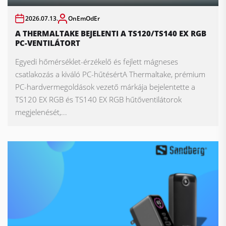
2026.07.13.
OnEmOdEr
A THERMALTAKE BEJELENTI A TS120/TS140 EX RGB
PC-VENTILÁTORT
Egyedi hőmérséklet-érzékelő és fejlett mágneses
csatlakozás a kiváló PC-hűtésértA Thermaltake, prémium
PC-hardvermegoldások vezető márkája bejelentette a
TS120 EX RGB és TS140 EX RGB hűtőventilátorok
megjelenését,...