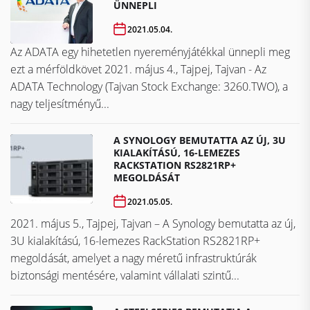
ÜNNEPLI
2021.05.04.
Az ADATA egy hihetetlen nyereményjátékkal ünnepli meg
ezt a mérföldkövet ​​​​​​​2021. május 4., Tajpej, Tajvan - Az
ADATA Technology (Tajvan Stock Exchange: 3260.TWO), a
nagy teljesítményű...
A SYNOLOGY BEMUTATTA AZ ÚJ, 3U
KIALAKÍTÁSÚ, 16-LEMEZES
RACKSTATION RS2821RP+
MEGOLDÁSÁT
2021.05.05.
2021. május 5., Tajpej, Tajvan – A Synology bemutatta az új,
3U kialakítású, 16-lemezes RackStation RS2821RP+
megoldását, amelyet a nagy méretű infrastruktúrák
biztonsági mentésére, valamint vállalati szintű...