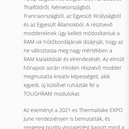
Thaiföldről, Németországból,
Franciaországból, az Egyesült Királyságból
és az Egyesült Államokból. A résztvevő
moddereknek úgy kellett módosítaniuk a
RAM-ok hűtőbordájának dizájnját, hogy az
ne változtassa meg nagy mértékben a
RAM kialakítását és elrendezését. Az elmúlt
hónapok során minden részvevő modder
megmutatta kreatív képességeit, akik
egyedi, új külsővel ruházták fel a
TOUGHRAM modulokat.
Az eseményt a 2021-es Thermaltake EXPO
June rendezvényen is bemutatták, és
rengeteg pozitív visszajelzést kapott mind a