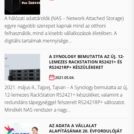
A hálózati adattárolók (NAS – Network Attached Storage)
egyre nagyobb szerepet kapnak mind az otthoni
felhasználók, mind a kisebb vállalkozások életében. A
digitális tartalmak mennyisége...
A SYNOLOGY BEMUTATTA AZ ÚJ, 12-
LEMEZES RACKSTATION RS2421+ ÉS
RS2421RP+ KÉSZÜLÉKEKET
2021.05.04.
2021. május 4., Tajpej, Tajvan – A Synology bemutatta az új,
12-lemezes RackStation RS2421+ készüléket, valamint a
redundáns tápegységgel felszerelt RS2421RP+ változatot.
Mindkét NAS rendszer a nagy...
AZ ADATA A VÁLLALAT
ALAPÍTÁSÁNAK 20. ÉVFORDULÓJÁT