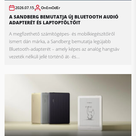
2026.07.15.
OnEmOdEr
A SANDBERG BEMUTATJA ÚJ BLUETOOTH AUDIÓ
ADAPTERÉT ÉS LAPTOPTÖLTŐIT
A megfizethető számítógépes- és mobilkiegészítőiről
ismert dán márka, a Sandberg bemutatja legújabb
Bluetooth-adapterét – amely képes az analóg hangsáv
vezeték nélküli jellé történő át- és...