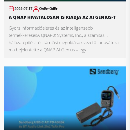
2026.07.17.
OnEmOdEr
A QNAP HIVATALOSAN IS KIADJA AZ AI GENIUS-T
Gyors információelérés és az intelligensebb
termékkeresésA QNAP® Systems, Inc., a számítási-,
hálózatépítési- és tárolási megoldások vezető innovátora
ma bejelentette a QNAP AI Genius – egy...