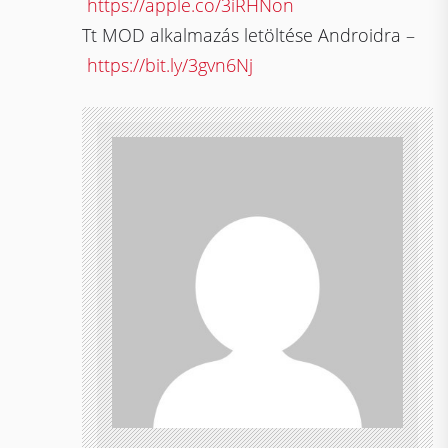
https://apple.co/3iRHNon
Tt MOD alkalmazás letöltése Androidra –
https://bit.ly/3gvn6Nj