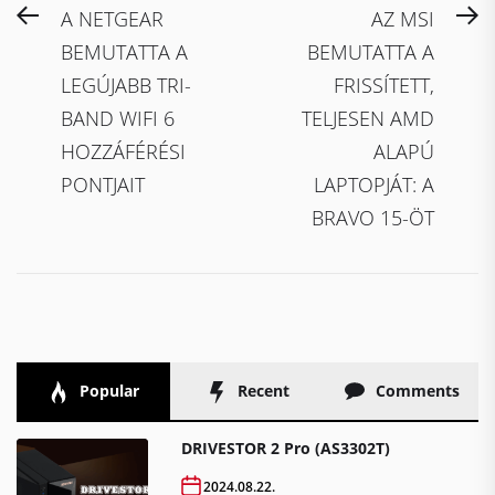
Bejegyzés
Previous
N
A NETGEAR
AZ MSI
navigáció
post:
po
BEMUTATTA A
BEMUTATTA A
LEGÚJABB TRI-
FRISSÍTETT,
BAND WIFI 6
TELJESEN AMD
HOZZÁFÉRÉSI
ALAPÚ
PONTJAIT
LAPTOPJÁT: A
BRAVO 15-ÖT
Popular
Recent
Comments
DRIVESTOR 2 Pro (AS3302T)
2024.08.22.