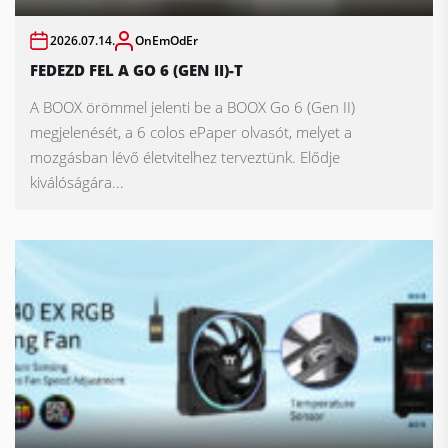
2026.07.14.
OnEmOdEr
FEDEZD FEL A GO 6 (GEN II)-T
A BOOX örömmel jelenti be a BOOX Go 6 (Gen II)
megjelenését, a 6 colos ePaper olvasót, melyet a
mozgásban lévő életvitelhez terveztünk. Elődje
kiválóságára...