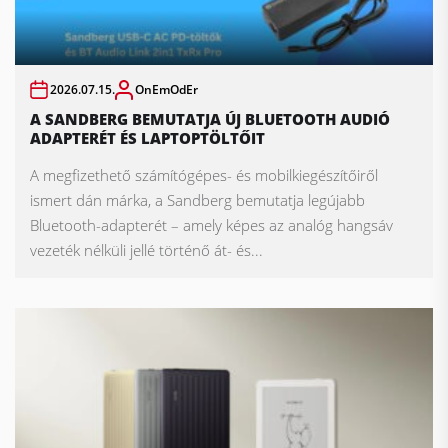
2026.07.15.
OnEmOdEr
A SANDBERG BEMUTATJA ÚJ BLUETOOTH AUDIÓ
ADAPTERÉT ÉS LAPTOPTÖLTŐIT
A megfizethető számítógépes- és mobilkiegészítőiről
ismert dán márka, a Sandberg bemutatja legújabb
Bluetooth-adapterét – amely képes az analóg hangsáv
vezeték nélküli jellé történő át- és...