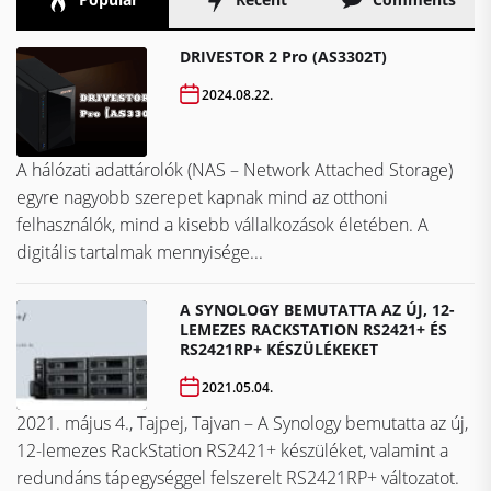
DRIVESTOR 2 Pro (AS3302T)
2024.08.22.
A hálózati adattárolók (NAS – Network Attached Storage)
egyre nagyobb szerepet kapnak mind az otthoni
felhasználók, mind a kisebb vállalkozások életében. A
digitális tartalmak mennyisége...
A SYNOLOGY BEMUTATTA AZ ÚJ, 12-
LEMEZES RACKSTATION RS2421+ ÉS
RS2421RP+ KÉSZÜLÉKEKET
2021.05.04.
2021. május 4., Tajpej, Tajvan – A Synology bemutatta az új,
12-lemezes RackStation RS2421+ készüléket, valamint a
redundáns tápegységgel felszerelt RS2421RP+ változatot.