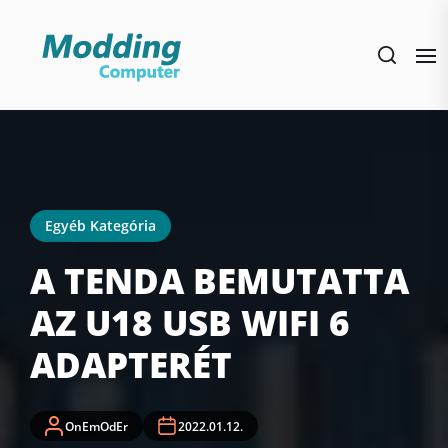
Skip
to
the
content
Egyéb Kategória
A TENDA BEMUTATTA
AZ U18 USB WIFI 6
ADAPTERÉT
OnEmOdEr
2022.01.12.