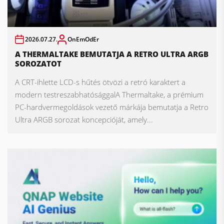
2026.07.27.
OnEmOdEr
A THERMALTAKE BEMUTATJA A RETRO ULTRA ARGB
SOROZATOT
A CRT-ihlette LCD-s hűtés ötvözi a retró karaktert a
modern testreszabhatósággalA Thermaltake, a prémium
PC-hardvermegoldások vezető márkája bemutatja a Retro
Ultra ARGB sorozat koncepcióját, amely...