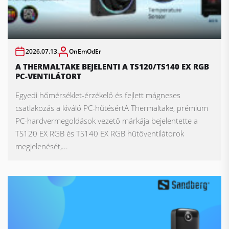
2026.07.13.
OnEmOdEr
A THERMALTAKE BEJELENTI A TS120/TS140 EX RGB
PC-VENTILÁTORT
Egyedi hőmérséklet-érzékelő és fejlett mágneses
csatlakozás a kiváló PC-hűtésértA Thermaltake, prémium
PC-hardvermegoldások vezető márkája bejelentette a
TS120 EX RGB és TS140 EX RGB hűtőventilátorok
megjelenését,...