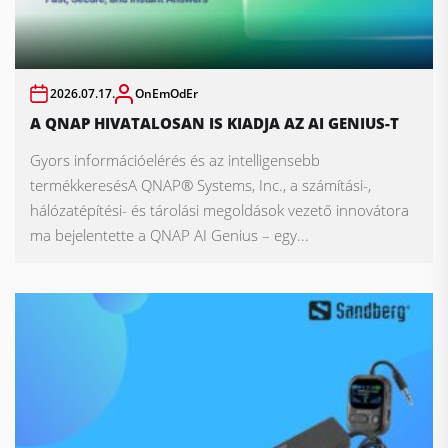
2026.07.17.
OnEmOdEr
A QNAP HIVATALOSAN IS KIADJA AZ AI GENIUS-T
Gyors információelérés és az intelligensebb
termékkeresésA QNAP® Systems, Inc., a számítási-,
hálózatépítési- és tárolási megoldások vezető innovátora
ma bejelentette a QNAP AI Genius – egy...