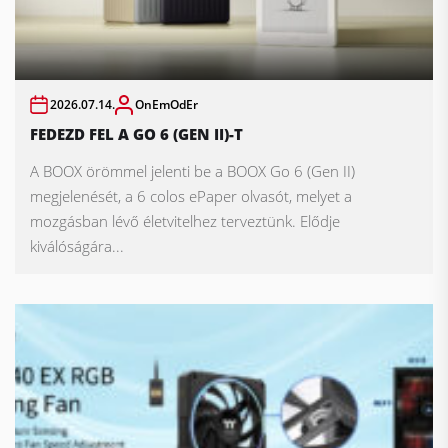
2026.07.14.
OnEmOdEr
FEDEZD FEL A GO 6 (GEN II)-T
A BOOX örömmel jelenti be a BOOX Go 6 (Gen II)
megjelenését, a 6 colos ePaper olvasót, melyet a
mozgásban lévő életvitelhez terveztünk. Elődje
kiválóságára...