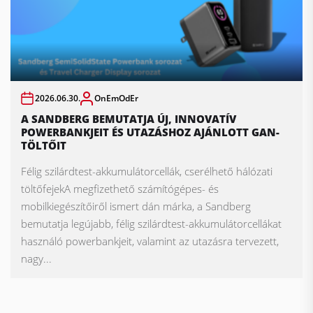
2026.06.30.
OnEmOdEr
A SANDBERG BEMUTATJA ÚJ, INNOVATÍV
POWERBANKJEIT ÉS UTAZÁSHOZ AJÁNLOTT GAN-
TÖLTŐIT
Félig szilárdtest-akkumulátorcellák, cserélhető hálózati
töltőfejekA megfizethető számítógépes- és
mobilkiegészítőiről ismert dán márka, a Sandberg
bemutatja legújabb, félig szilárdtest-akkumulátorcellákat
használó powerbankjeit, valamint az utazásra tervezett,
nagy...