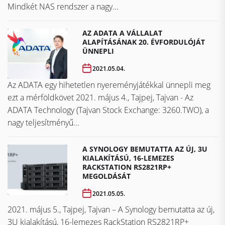
Mindkét NAS rendszer a nagy...
AZ ADATA A VÁLLALAT
ALAPÍTÁSÁNAK 20. ÉVFORDULÓJÁT
ÜNNEPLI
2021.05.04.
Az ADATA egy hihetetlen nyereményjátékkal ünnepli meg
ezt a mérföldkövet ​​​​​​​2021. május 4., Tajpej, Tajvan - Az
ADATA Technology (Tajvan Stock Exchange: 3260.TWO), a
nagy teljesítményű...
A SYNOLOGY BEMUTATTA AZ ÚJ, 3U
KIALAKÍTÁSÚ, 16-LEMEZES
RACKSTATION RS2821RP+
MEGOLDÁSÁT
2021.05.05.
2021. május 5., Tajpej, Tajvan – A Synology bemutatta az új,
3U kialakítású, 16-lemezes RackStation RS2821RP+