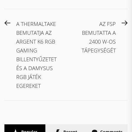
Bejegyzés
Previous
N
A THERMALTAKE
AZ FSP
navigáció
post:
po
BEMUTATJA AZ
BEMUTATTA A
ARGENT K6 RGB
2400 W-OS
GAMING
TÁPEGYSÉGÉT
BILLENTYŰZETET
ÉS A DAMYSUS
RGB JÁTÉK
EGEREKET
Popular
Recent
Comments