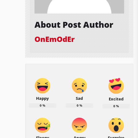
About Post Author
OnEmOdEr
Happy
Sad
Excited
0
%
0
%
0
%
Sleepy
Angry
Surprise