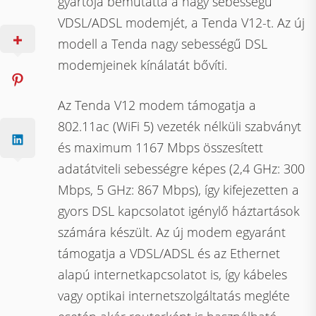
gyártója bemutatta a nagy sebességű
VDSL/ADSL modemjét, a Tenda V12-t. Az új
modell a Tenda nagy sebességű DSL
modemjeinek kínálatát bővíti.
Az Tenda V12 modem támogatja a
802.11ac (WiFi 5) vezeték nélküli szabványt
és maximum 1167 Mbps összesített
adatátviteli sebességre képes (2,4 GHz: 300
Mbps, 5 GHz: 867 Mbps), így kifejezetten a
gyors DSL kapcsolatot igénylő háztartások
számára készült. Az új modem egyaránt
támogatja a VDSL/ADSL és az Ethernet
alapú internetkapcsolatot is, így kábeles
vagy optikai internetszolgáltatás megléte