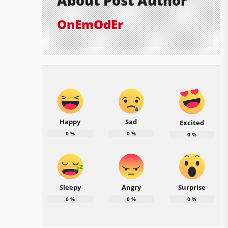
About Post Author
OnEmOdEr
Happy
Sad
Excited
0
%
0
%
0
%
Sleepy
Angry
Surprise
0
%
0
%
0
%