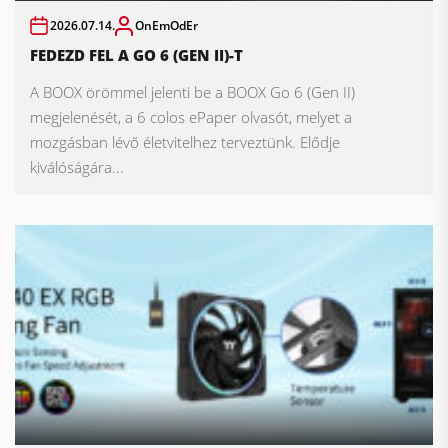
2026.07.14.
OnEmOdEr
FEDEZD FEL A GO 6 (GEN II)-T
A BOOX örömmel jelenti be a BOOX Go 6 (Gen II)
megjelenését, a 6 colos ePaper olvasót, melyet a
mozgásban lévő életvitelhez terveztünk. Elődje
kiválóságára...