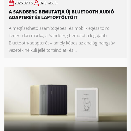
2026.07.15.
OnEmOdEr
A SANDBERG BEMUTATJA ÚJ BLUETOOTH AUDIÓ
ADAPTERÉT ÉS LAPTOPTÖLTŐIT
A megfizethető számítógépes- és mobilkiegészítőiről
ismert dán márka, a Sandberg bemutatja legújabb
Bluetooth-adapterét – amely képes az analóg hangsáv
vezeték nélküli jellé történő át- és...