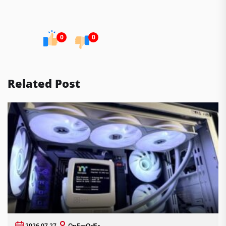
0
0
Related Post
2026.07.27.
OnEmOdEr