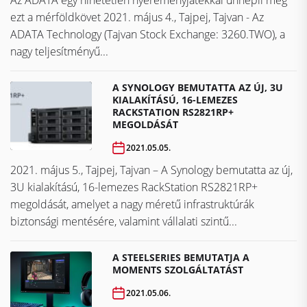
ezt a mérföldkövet ​​​​​​​2021. május 4., Tajpej, Tajvan - Az
ADATA Technology (Tajvan Stock Exchange: 3260.TWO), a
nagy teljesítményű...
A SYNOLOGY BEMUTATTA AZ ÚJ, 3U
KIALAKÍTÁSÚ, 16-LEMEZES
RACKSTATION RS2821RP+
MEGOLDÁSÁT
2021.05.05.
2021. május 5., Tajpej, Tajvan – A Synology bemutatta az új,
3U kialakítású, 16-lemezes RackStation RS2821RP+
megoldását, amelyet a nagy méretű infrastruktúrák
biztonsági mentésére, valamint vállalati szintű...
A STEELSERIES BEMUTATJA A
MOMENTS SZOLGÁLTATÁST
2021.05.06.