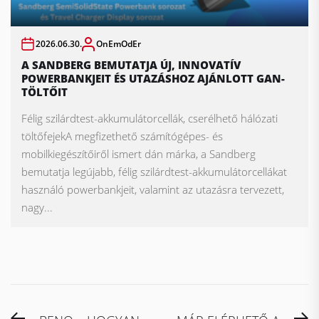
2026.06.30.
OnEmOdEr
A SANDBERG BEMUTATJA ÚJ, INNOVATÍV
POWERBANKJEIT ÉS UTAZÁSHOZ AJÁNLOTT GAN-
TÖLTŐIT
Félig szilárdtest-akkumulátorcellák, cserélhető hálózati
töltőfejekA megfizethető számítógépes- és
mobilkiegészítőiről ismert dán márka, a Sandberg
bemutatja legújabb, félig szilárdtest-akkumulátorcellákat
használó powerbankjeit, valamint az utazásra tervezett,
nagy...