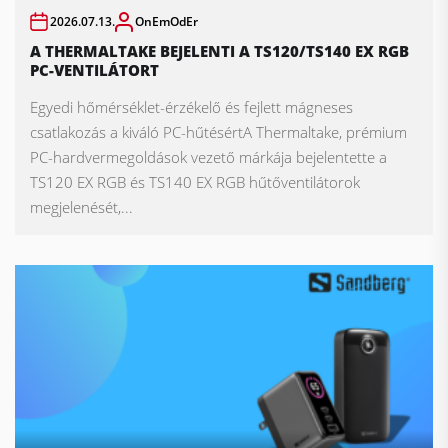
2026.07.13.
OnEmOdEr
A THERMALTAKE BEJELENTI A TS120/TS140 EX RGB
PC-VENTILÁTORT
Egyedi hőmérséklet-érzékelő és fejlett mágneses
csatlakozás a kiváló PC-hűtésértA Thermaltake, prémium
PC-hardvermegoldások vezető márkája bejelentette a
TS120 EX RGB és TS140 EX RGB hűtőventilátorok
megjelenését,...