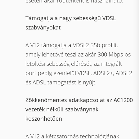
esetén akár routerként is használható.
Támogatja a nagy sebességű VDSL
szabványokat
A V12 támogatja a VDSL2 35b profilt,
amely lehetővé teszi az akár 300 Mbps-os
letöltési sebesség elérését, az integrált
port pedig ezenfelül VDSL, ADSL2+, ADSL2
és ADSL támogatást is nyújt.
Zökkenőmentes adatkapcsolat az AC1200
vezeték nélküli szabványnak
köszönhetően
A V12 a kétcsatornás technológiának