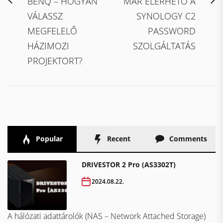
Bejegyzés
Previous
N
BENQ – HOGYAN
MÁR ELÉRHETŐ A
navigáció
post:
po
VÁLASSZ
SYNOLOGY C2
MEGFELELŐ
PASSWORD
HÁZIMOZI
SZOLGÁLTATÁS
PROJEKTORT?
Popular
Recent
Comments
DRIVESTOR 2 Pro (AS3302T)
2024.08.22.
A hálózati adattárolók (NAS – Network Attached Storage)