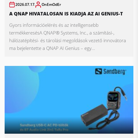
2026.07.17.
OnEmOdEr
A QNAP HIVATALOSAN IS KIADJA AZ AI GENIUS-T
Gyors információelérés és az intelligensebb
termékkeresésA QNAP® Systems, Inc., a számítási-,
hálózatépítési- és tárolási megoldások vezető innovátora
ma bejelentette a QNAP AI Genius – egy...