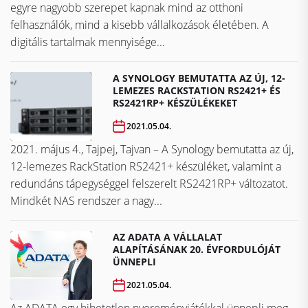
egyre nagyobb szerepet kapnak mind az otthoni
felhasználók, mind a kisebb vállalkozások életében. A
digitális tartalmak mennyisége...
A SYNOLOGY BEMUTATTA AZ ÚJ, 12-
LEMEZES RACKSTATION RS2421+ ÉS
RS2421RP+ KÉSZÜLÉKEKET
2021.05.04.
2021. május 4., Tajpej, Tajvan – A Synology bemutatta az új,
12-lemezes RackStation RS2421+ készüléket, valamint a
redundáns tápegységgel felszerelt RS2421RP+ változatot.
Mindkét NAS rendszer a nagy...
AZ ADATA A VÁLLALAT
ALAPÍTÁSÁNAK 20. ÉVFORDULÓJÁT
ÜNNEPLI
2021.05.04.
Az ADATA egy hihetetlen nyereményjátékkal ünnepli meg