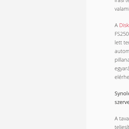
írási t
valami
A
Dis
FS250
lett t
automa
pillan
egyará
elérhe
Synol
szerv
A tav
telje