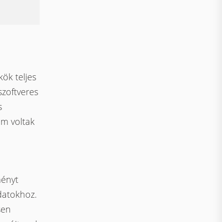
ök teljes
szoftveres
s
em voltak
ményt
adatokhoz.
sen