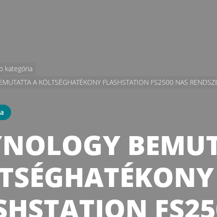
b kategória
EMUTATTA A KÖLTSÉGHATÉKONY FLASHSTATION FS2500 NAS RENDSZER
ia
YNOLOGY BEMUT
TSÉGHATÉKONY
SHSTATION FS25