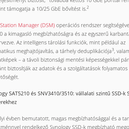
eljesítményt biztosít,
továbbá kettős 10 GbE porttal ren
2
nt támogatja a 10/25 GbE bővítést is.
kStation Manager (DSM)
operációs rendszer segítségéve
0 a kimagasló megbízhatóságra és az egyszerű karbant
ervezve. Az intelligens tárolási funkciók, mint például az
3
tikus meghajtójavítás, a tárhely deduplikációja
, vala
atképek – a távoli biztonsági mentési képességekkel pár
nt biztosítják az adatok és a szolgáltatások folyamatos
tőségét.
ogy SAT5210 és SNV3410/3510: vállalati szintű SSD-k 
erekhez
alyi évben bemutatott, magas megbízhatósággal és a tar
sítménnyel rendelkező Synology SSD-k megbízható meg