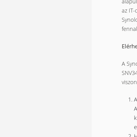
alapu
az IT-
Synol
fenna
Elérh
A Syn
SNV34
viszon
A
A
k
e
H