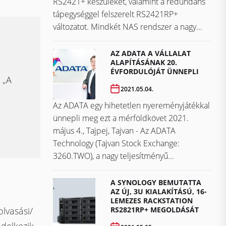
RS2421+ készüléket, valamint a redundáns
tápegységgel felszerelt RS2421RP+
változatot. Mindkét NAS rendszer a nagy...
AZ ADATA A VÁLLALAT
ALAPÍTÁSÁNAK 20.
ÉVFORDULÓJÁT ÜNNEPLI
 „A
2021.05.04.
Az ADATA egy hihetetlen nyereményjátékkal
ünnepli meg ezt a mérföldkövet ​​​​​​​2021.
május 4., Tajpej, Tajvan - Az ADATA
Technology (Tajvan Stock Exchange:
3260.TWO), a nagy teljesítményű...
A SYNOLOGY BEMUTATTA
AZ ÚJ, 3U KIALAKÍTÁSÚ, 16-
LEMEZES RACKSTATION
RS2821RP+ MEGOLDÁSÁT
lvasási/