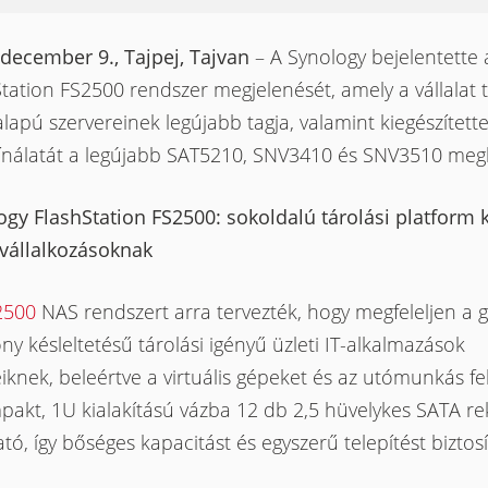
 december 9., Tajpej, Tajvan
– A Synology bejelentette 
tation FS2500 rendszer megjelenését, amely a vállalat t
alapú szervereinek legújabb tagja, valamint kiegészítette
ínálatát a legújabb SAT5210, SNV3410 és SNV3510 megh
gy FlashStation FS2500: sokoldalú tárolási platform k
vállalkozásoknak
2500
NAS rendszert arra tervezték, hogy megfeleljen a g
ny késleltetésű tárolási igényű üzleti IT-alkalmazások
iknek, beleértve a virtuális gépeket és az utómunkás fe
pakt, 1U kialakítású vázba 12 db 2,5 hüvelykes SATA re
ató, így bőséges kapacitást és egyszerű telepítést biztosí