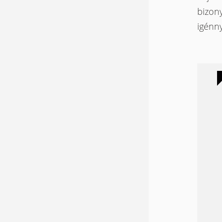
bizony
igénn