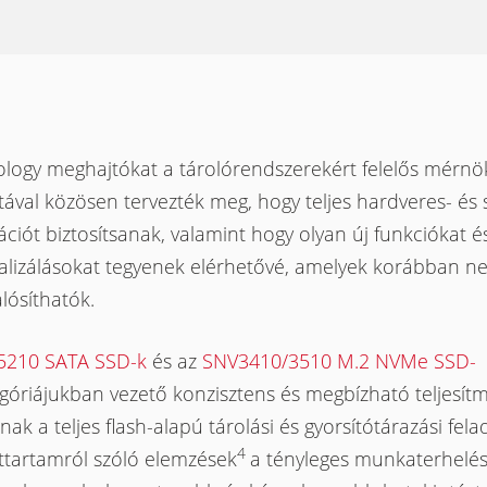
logy meghajtókat a tárolórendszerekért felelős mérnök
ával közösen tervezték meg, hogy teljes hardveres- és 
ációt biztosítsanak, valamint hogy olyan új funkciókat é
alizálásokat tegyenek elérhetővé, amelyek korábban n
lósíthatók.
5210 SATA SSD-k
és az
SNV3410/3510 M.2 NVMe SSD-
góriájukban vezető konzisztens és megbízható teljesít
nak a teljes flash-alapú tárolási és gyorsítótárazási fel
4
ttartamról szóló elemzések
a tényleges munkaterhelé