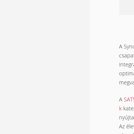
A Syno
csapat
integr
optim
megva
A
SAT
k
kate
nyújta
Az éle