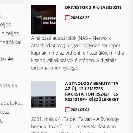
DRIVESTOR 2 Pro (AS3302T)
a
2024.08.22.
eljes
 a teljes
A hálózati adattárolók (NAS – Network
ajtókkal.
Attached Storage) egyre nagyobb szerepet
kapnak mind az otthoni felhasználók, mind a
is- és
kisebb vállalkozások életében. A digitális
tartalmak mennyisége...
A SYNOLOGY BEMUTATTA
yors és
AZ ÚJ, 12-LEMEZES
RACKSTATION RS2421+ ÉS
RS2421RP+ KÉSZÜLÉKEKET
ladatokat.
2021.05.04.
kesz
2021. május 4., Tajpej, Tajvan – A Synology
t.
bemutatta az új, 12-lemezes RackStation