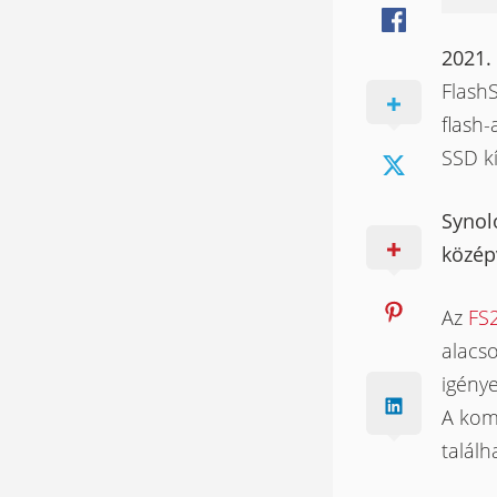
2021.
FlashS
flash-
SSD k
Synolo
közép
Az
FS
alacso
igénye
A kom
találh