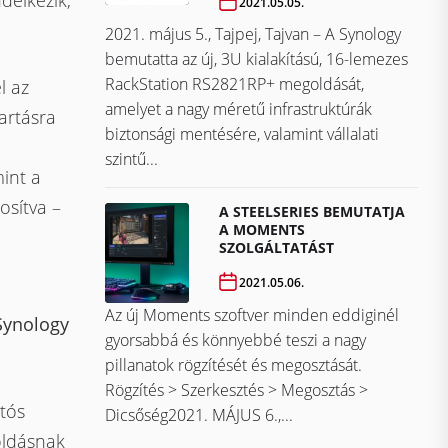
delkezik,
2021.05.05.
2021. május 5., Tajpej, Tajvan – A Synology
bemutatta az új, 3U kialakítású, 16-lemezes
RackStation RS2821RP+ megoldását,
l az
amelyet a nagy méretű infrastruktúrák
artásra
biztonsági mentésére, valamint vállalati
szintű...
mint a
osítva –
A STEELSERIES BEMUTATJA
A MOMENTS
SZOLGÁLTATÁST
2021.05.06.
Az új Moments szoftver minden eddiginél
Synology
gyorsabbá és könnyebbé teszi a nagy
pillanatok rögzítését és megosztását.
Rögzítés > Szerkesztés > Megosztás >
tós
Dicsőség2021. MÁJUS 6.,...
oldásnak