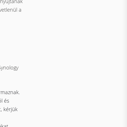
 nyújtanak
etlenül a
Synology
ármaznak.
l és
, kérjük
kat,