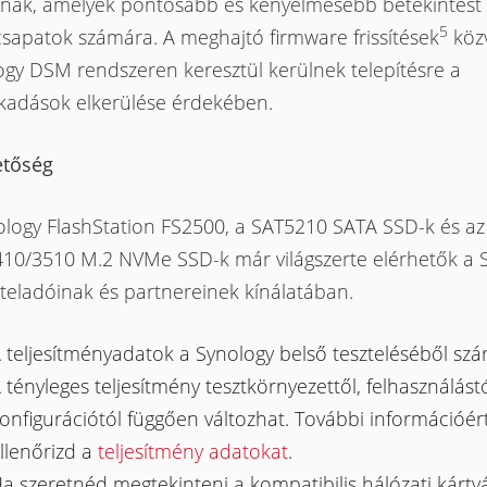
lnak, amelyek pontosabb és kényelmesebb betekintést
5
csapatok számára. A meghajtó firmware frissítések
közv
ogy DSM rendszeren keresztül kerülnek telepítésre a
kadások elkerülése érdekében.
etőség
ology FlashStation FS2500, a SAT5210 SATA SSD-k és az
10/3510 M.2 NVMe SSD-k már világszerte elérhetők a 
teladóinak és partnereinek kínálatában.
 teljesítményadatok a Synology belső teszteléséből sz
 tényleges teljesítmény tesztkörnyezettől, felhasználástó
onfigurációtól függően változhat. További információért
llenőrizd a
teljesítmény adatokat
.
a szeretnéd megtekinteni a kompatibilis hálózati kártyá