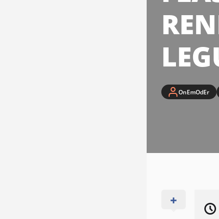
REN
LEG
OnEmOdEr