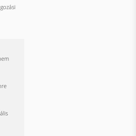
lgozási
 nem
nre
ális