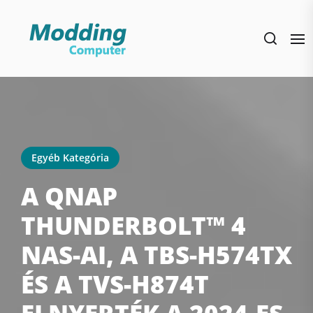
Skip
to
the
content
Egyéb Kategória
A QNAP
THUNDERBOLT™ 4
NAS-AI, A TBS-H574TX
ÉS A TVS-H874T