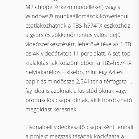
M2 chippel érkező modelleket) vagy a
Windows®-munkaállomások közvetlenül
csatlakozhatnak a TBS-h574TX eszközhöz
a gyors és zökkenőmentes valós idejű
videószerkesztésért, lehetővé téve az 1 TB-
os 4K-videóátvitelt 11 perc alatt. A set-top
kialakításnak köszönhetően a TBS-h574TX
helytakarékos – kisebb, mint egy A4-es
papír és mindössze 2,54 liter a térfogata –,
így ideális azoknak a kis stúdióknak vagy
produkciós csapatoknak, akik hordozható
megoldást keresnek.
Élvonalbeli videókészítő csapatként fennáll
a projekt megszakításának kockázata a