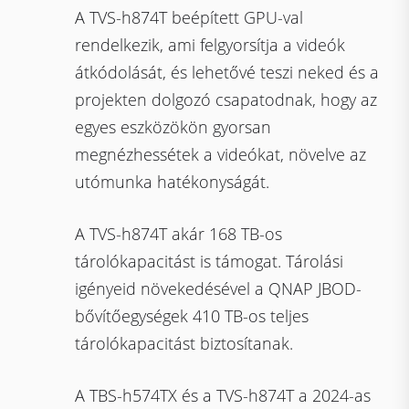
A TVS-h874T beépített GPU-val
rendelkezik, ami felgyorsítja a videók
átkódolását, és lehetővé teszi neked és a
projekten dolgozó csapatodnak, hogy az
egyes eszközökön gyorsan
megnézhessétek a videókat, növelve az
utómunka hatékonyságát.
A TVS-h874T akár 168 TB-os
tárolókapacitást is támogat. Tárolási
igényeid növekedésével a QNAP JBOD-
bővítőegységek 410 TB-os teljes
tárolókapacitást biztosítanak.
A TBS-h574TX és a TVS-h874T a 2024-as