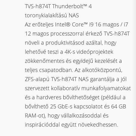
TVS-h874T Thunderbolt™ 4
toronykialakítású NAS
Az erőteljes Intel® Core™ i9 16 magos / i7
12 magos processzorral érkező TVS-h874T
növeli a produktivitásod azáltal, hogy
lehetővé teszi a 4K-s videóprojektek
zökkenőmentes és egyidejű kezelését a
teljes csapatodban. Az alkotóközpontú,
ZFS-alapú TVS-h874T NAS garantálja a jól
szervezett kollaboratív munkafolyamatokat
és a hardveres bővíthetőséget (például a
bővíthető 25 GbE-s kapcsolatot és 64 GB
RAM-ot), hogy vállalkozásoddal és
inspirációddal együtt növekedhessen.