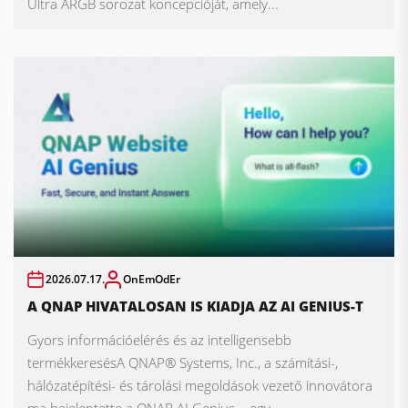
Ultra ARGB sorozat koncepcióját, amely...
2026.07.17.
OnEmOdEr
A QNAP HIVATALOSAN IS KIADJA AZ AI GENIUS-T
Gyors információelérés és az intelligensebb
termékkeresésA QNAP® Systems, Inc., a számítási-,
hálózatépítési- és tárolási megoldások vezető innovátora
ma bejelentette a QNAP AI Genius – egy...