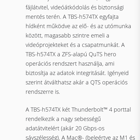
fájlátvitel, videóátkódolás és biztonsági
mentés terén. A TBS-h574TX egyfajta
hídként működve az elő- és az utómunka
között, magasabb szintre emeli a
videóprojekteket és a csapatmunkát. A
TBS-h574TX a ZFS-alapú QuTS hero
operációs rendszert használja, ami
biztosítja az adatok integritását. Igényeid
szerint átválthatsz akár a QTS operációs
rendszerre is.
A TBS-h574TX két Thunderbolt™ 4 porttal
rendelkezik a nagy sebességű
adatátvitelért (akár 20 Gbps-os
sávszélesség). A Mac®- (beleértve az M1 és