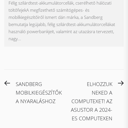
Félig szilárdtest-akkumulátorcellák, cserélhető hálózati
töltőfejekA megfizethető számítógépes- és
mobilkiegészítőiről ismert dán márka, a Sandberg
bemutatja legújabb, félig szilárdtest-akkumulátorcellákat
használó powerbankjeit, valamint az utazásra tervezett,
nagy...
Bejegyzés
Previous
N
SANDBERG
ELHOZZUK
navigáció
post:
po
MOBILKIEGÉSZÍTŐK
NEKED A
A NYARALÁSHOZ
COMPUTEXET! AZ
ASUSTOR A 2024-
ES COMPUTEXEN