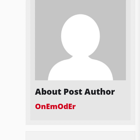
About Post Author
OnEmOdEr