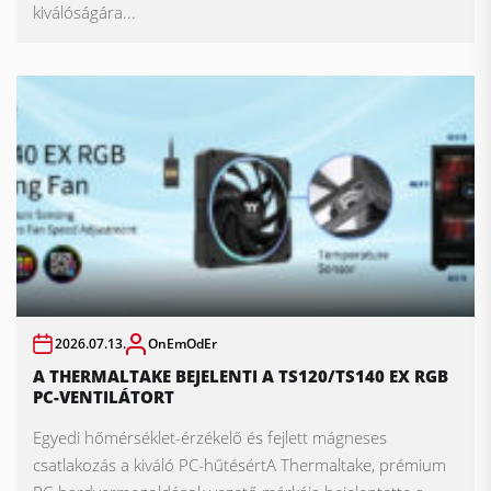
kiválóságára...
2026.07.13.
OnEmOdEr
A THERMALTAKE BEJELENTI A TS120/TS140 EX RGB
PC-VENTILÁTORT
Egyedi hőmérséklet-érzékelő és fejlett mágneses
csatlakozás a kiváló PC-hűtésértA Thermaltake, prémium