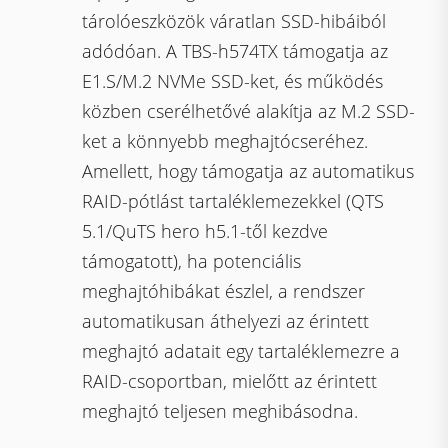
tárolóeszközök váratlan SSD-hibáiból
adódóan. A TBS-h574TX támogatja az
E1.S/M.2 NVMe SSD-ket, és működés
közben cserélhetővé alakítja az M.2 SSD-
ket a könnyebb meghajtócseréhez.
Amellett, hogy támogatja az automatikus
RAID-pótlást tartaléklemezekkel (QTS
5.1/QuTS hero h5.1-től kezdve
támogatott), ha potenciális
meghajtóhibákat észlel, a rendszer
automatikusan áthelyezi az érintett
meghajtó adatait egy tartaléklemezre a
RAID-csoportban, mielőtt az érintett
meghajtó teljesen meghibásodna.