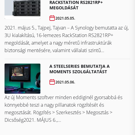
RACKSTATION RS2821RP+
MEGOLDÁSÁT
2021.05.05.
2021. május 5., Tajpej, Tajvan – A Synology bemutatta az új,
3U kialakítású, 16-lemezes RackStation RS2821RP+
megoldását, amelyet a nagy méretű infrastruktúrák
biztonsági mentésére, valamint vállalati szintű...
A STEELSERIES BEMUTATJA A
MOMENTS SZOLGÁLTATÁST
2021.05.06.
Az új Moments szoftver minden eddiginél gyorsabbá és
könnyebbé teszi a nagy pillanatok rögzítését és
megosztását. Rögzítés > Szerkesztés > Megosztás >
Dicsőség2021. MÁJUS 6.,...