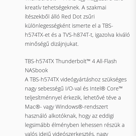
kreatív tehetségeknek. A szakmai
ítészekből álló Red Dot zsűri
különlegességként ismerte el a TBS-
h574TX-et és a TVS-h874T-t, igazolva kiváló
minőségű dizájnjukat.
TBS-h574TX Thunderbolt™ 4 All-Flash
NASbook
A TBS-h574TX videógyártáshoz szükséges
nagy sebességű I/O-val és Intel® Core™
teljesítménnyel érkezik, lehetővé téve a
Mac®- vagy Windows®-rendszert
használó alkotóknak, hogy az eddigi
legsimább élményben lehessen részük a
valós idejű videószerkesztés, nagy