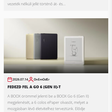
vezeték nélküli jellé történő át- és...
2026.07.14.
OnEmOdEr
FEDEZD FEL A GO 6 (GEN II)-T
A BOOX örömmel jelenti be a BOOX Go 6 (Gen II)
megjelenését, a 6 colos ePaper olvasót, melyet a
mozgásban lévő életvitelhez terveztünk. Elődje