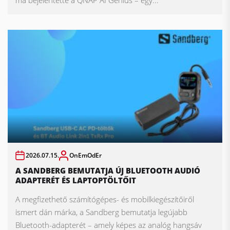
2026.07.15.
OnEmOdEr
A SANDBERG BEMUTATJA ÚJ BLUETOOTH AUDIÓ
ADAPTERÉT ÉS LAPTOPTÖLTŐIT
A megfizethető számítógépes- és mobilkiegészítőiről
ismert dán márka, a Sandberg bemutatja legújabb
Bluetooth-adapterét – amely képes az analóg hangsáv