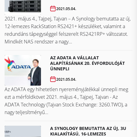
2021.05.04.
2021. május 4., Tajpej, Tajvan – A Synology bemutatta az új,
12-lemezes RackStation RS2421+ készüléket, valamint a
redundáns tápegységgel felszerelt RS2421RP+ változatot.
Mindkét NAS rendszer a nagy...
AZ ADATA A VÁLLALAT
ALAPÍTÁSÁNAK 20. ÉVFORDULÓJÁT
ÜNNEPLI
2021.05.04.
Az ADATA egy hihetetlen nyereményjátékkal ünnepli meg
ezt a mérföldkövet ​​​​​​​2021. május 4., Tajpej, Tajvan - Az
ADATA Technology (Tajvan Stock Exchange: 3260.TWO), a
nagy teljesítményű...
A SYNOLOGY BEMUTATTA AZ ÚJ, 3U
KIALAKÍTÁSÚ, 16-LEMEZES