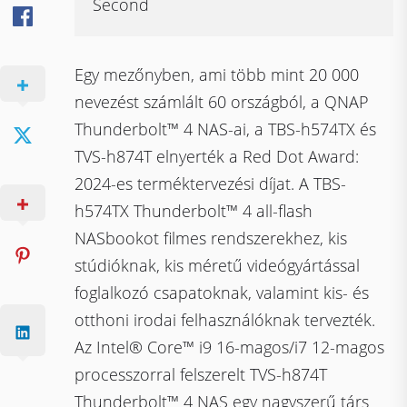
Second
Egy mezőnyben, ami több mint 20 000
nevezést számlált 60 országból, a QNAP
Thunderbolt™ 4 NAS-ai, a TBS-h574TX és
TVS-h874T elnyerték a Red Dot Award:
2024-es terméktervezési díjat. A TBS-
h574TX Thunderbolt™ 4 all-flash
NASbookot filmes rendszerekhez, kis
stúdióknak, kis méretű videógyártással
foglalkozó csapatoknak, valamint kis- és
otthoni irodai felhasználóknak tervezték.
Az Intel® Core™ i9 16-magos/i7 12-magos
processzorral felszerelt TVS-h874T
Thunderbolt™ 4 NAS egy nagyszerű társ