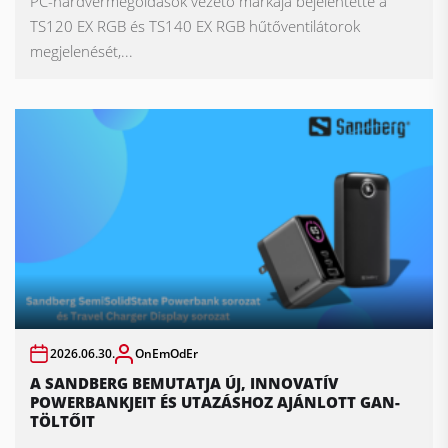
PC-hardvermegoldások vezető márkája bejelentette a
TS120 EX RGB és TS140 EX RGB hűtőventilátorok
megjelenését,...
2026.06.30.
OnEmOdEr
A SANDBERG BEMUTATJA ÚJ, INNOVATÍV
POWERBANKJEIT ÉS UTAZÁSHOZ AJÁNLOTT GAN-
TÖLTŐIT