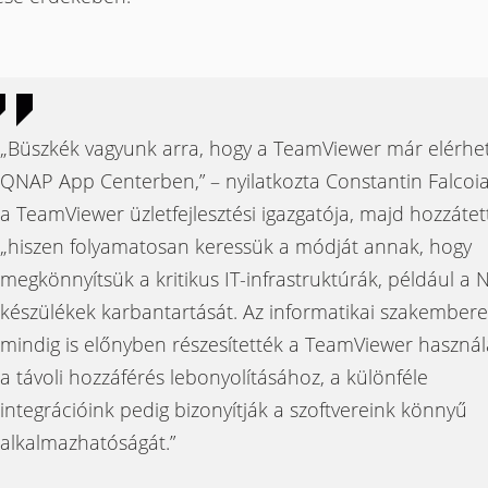
„Büszkék vagyunk arra, hogy a TeamViewer már elérhe
QNAP App Centerben,” – nyilatkozta Constantin Falcoi
a TeamViewer üzletfejlesztési igazgatója, majd hozzátet
„hiszen folyamatosan keressük a módját annak, hogy
megkönnyítsük a kritikus IT-infrastruktúrák, például a 
készülékek karbantartását. Az informatikai szakember
mindig is előnyben részesítették a TeamViewer használ
a távoli hozzáférés lebonyolításához, a különféle
integrációink pedig bizonyítják a szoftvereink könnyű
alkalmazhatóságát.”