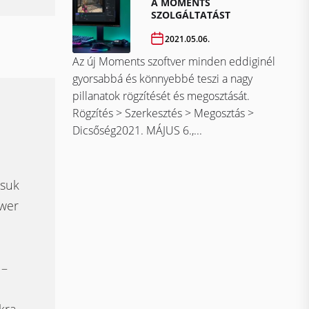
A MOMENTS
SZOLGÁLTATÁST
2021.05.06.
Az új Moments szoftver minden eddiginél
gyorsabbá és könnyebbé teszi a nagy
pillanatok rögzítését és megosztását.
Rögzítés > Szerkesztés > Megosztás >
Dicsőség2021. MÁJUS 6.,...
ssuk
wer
 –