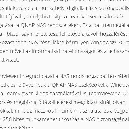
 csatlakozás és a munkahelyi digitalizálás vezető globáli
ltatójával -, amely biztosítja a TeamViewer alkalmazás
atását a QNAP NAS rendszereken. Ez a partnermegáll
an biztonság mellett teszi lehetővé a távoli hozzáférést 
akozást több NAS készülékre bármilyen Windows® PC-rő
en növeli az informatikai hatékonyságot és a felhaszná
tivitást.
mViewer integrációjával a NAS rendszergazdái hozzáfér
hetik és felügyelhetik a QNAP NAS eszközöket a Windo
 a TeamViewer kliens használatával. A TeamViewer a 
rs és megbízható távoli elérési megoldást kínál, olyan
iókkal, mint az maszkos IP-címek használata és a végp
ti 256 bites munkamenet titkosítás a NAS biztonságána
ése érdekében.