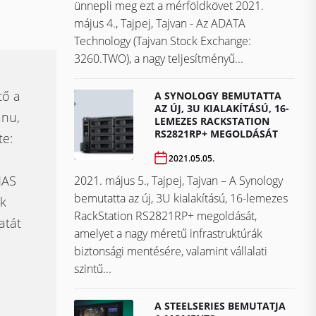
ünnepli meg ezt a mérföldkövet ​​​​​​​2021.
május 4., Tajpej, Tajvan - Az ADATA
Technology (Tajvan Stock Exchange:
3260.TWO), a nagy teljesítményű...
tő a
A SYNOLOGY BEMUTATTA
AZ ÚJ, 3U KIALAKÍTÁSÚ, 16-
anu,
LEMEZES RACKSTATION
RS2821RP+ MEGOLDÁSÁT
te:
2021.05.05.
NAS
2021. május 5., Tajpej, Tajvan – A Synology
bemutatta az új, 3U kialakítású, 16-lemezes
ek
RackStation RS2821RP+ megoldását,
atát
amelyet a nagy méretű infrastruktúrák
biztonsági mentésére, valamint vállalati
szintű...
A STEELSERIES BEMUTATJA