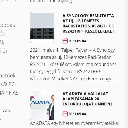
tartalmak mennyisége...
s
A SYNOLOGY BEMUTATTA
AZ ÚJ, 12-LEMEZES
apodás
RACKSTATION RS2421+ ÉS
RS2421RP+ KÉSZÜLÉKEKET
és
2021.05.04.
l,
2021. május 4., Tajpej, Tajvan – A Synology
lói
bemutatta az új, 12-lemezes RackStation
RS2421+ készüléket, valamint a redundáns
tápegységgel felszerelt RS2421RP+
hetnek,
változatot. Mindkét NAS rendszer a nagy...
ws® PC-
QNAP NAS-
AZ ADATA A VÁLLALAT
ALAPÍTÁSÁNAK 20.
ÉVFORDULÓJÁT ÜNNEPLI
ontok
2021.05.04.
k
Az ADATA egy hihetetlen nyereményjátékkal