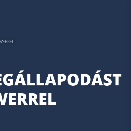
EWERREL
EGÁLLAPODÁST
WERREL