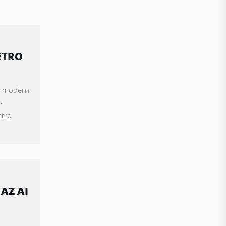
ETRO
 a modern
-
etro
AZ AI