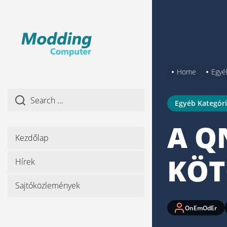
Skip
to
the
content
Home
Egyé
Egyéb Kategór
A Q
Kezdőlap
KÖT
Hírek
Sajtóközlemények
OnEmOdEr