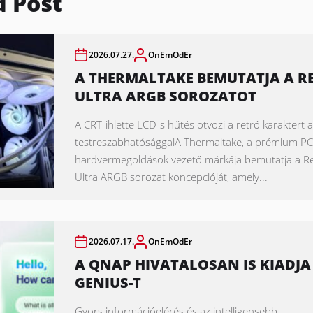
d Post
2026.07.27.
OnEmOdEr
A THERMALTAKE BEMUTATJA A R
ULTRA ARGB SOROZATOT
A CRT-ihlette LCD-s hűtés ötvözi a retró karaktert
testreszabhatósággalA Thermaltake, a prémium PC
hardvermegoldások vezető márkája bemutatja a R
Ultra ARGB sorozat koncepcióját, amely...
2026.07.17.
OnEmOdEr
A QNAP HIVATALOSAN IS KIADJA 
GENIUS-T
Gyors információelérés és az intelligensebb