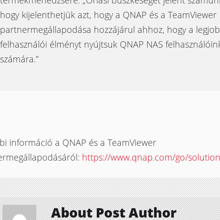
termékmenedzsere. „Óriási büszkeséget jelent számun
hogy kijelenthetjük azt, hogy a QNAP és a TeamViewer
partnermegállapodása hozzájárul ahhoz, hogy a legjo
felhasználói élményt nyújtsuk QNAP NAS felhasználóin
számára.”
bi információ a QNAP és a TeamViewer
ermegállapodásáról:
https://www.qnap.com/go/solutio
About Post Author