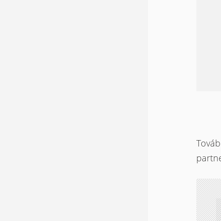
Továb
partn