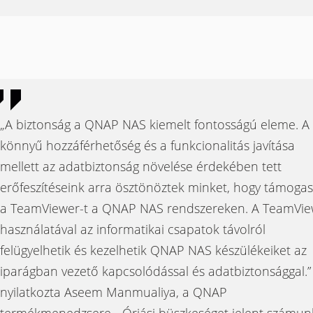
„A biztonság a QNAP NAS kiemelt fontosságú eleme. A
könnyű hozzáférhetőség és a funkcionalitás javítása
mellett az adatbiztonság növelése érdekében tett
erőfeszítéseink arra ösztönöztek minket, hogy támoga
a TeamViewer-t a QNAP NAS rendszereken. A TeamVie
használatával az informatikai csapatok távolról
felügyelhetik és kezelhetik QNAP NAS készülékeiket az
iparágban vezető kapcsolódással és adatbiztonsággal.”
nyilatkozta Aseem Manmualiya, a QNAP