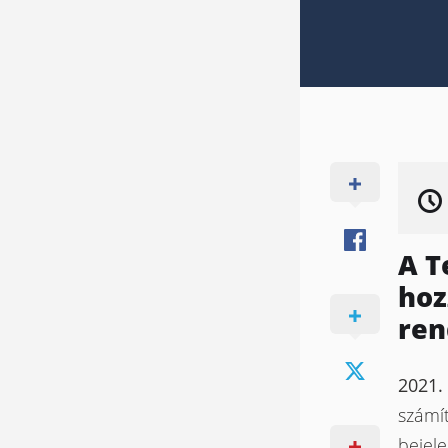
A T
hoz
ren
2021. 
számít
bejel