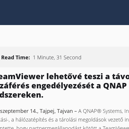
Read Time:
1 Minute, 31 Second
eamViewer lehetővé teszi a távo
záférés engedélyezését a QNAP
dszereken.
szeptember 14., Tajpej, Tajvan –
A QNAP® Systems, Inc
ási-, a hálózatépítés és a tárolási megoldások vezető 
entette, hogy partnermegállapodást kötött a TeamViewer