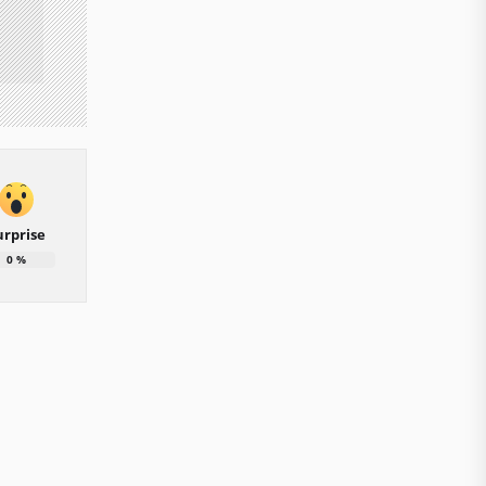
urprise
0
%