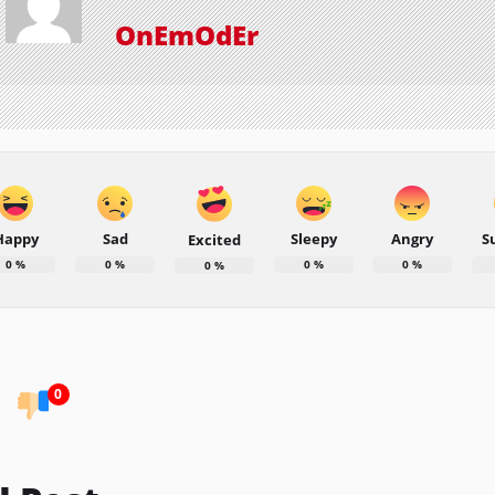
OnEmOdEr
Happy
Sad
Sleepy
Angry
S
Excited
0
%
0
%
0
%
0
%
0
%
0