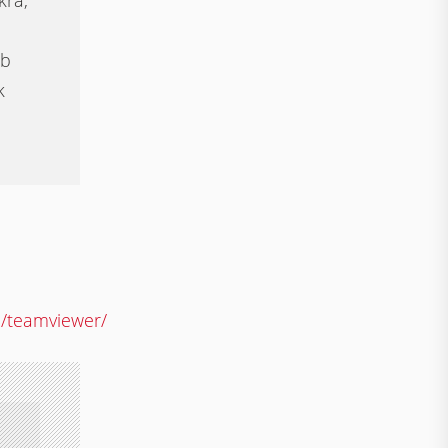
kra,
bb
k
n/teamviewer/