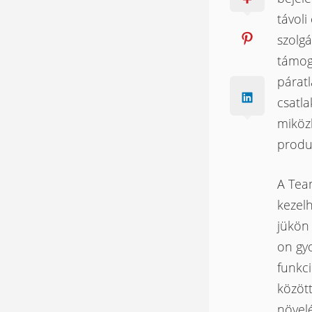
távoli
szolgá
támog
páratl
csatl
miközb
produk
A Tea
kezel
jükön
on gyo
funkc
közöt
növel