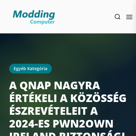
Skip
to
the
content
Egyéb Kategória
A QNAP NAGYRA
ÉRTÉKELI A KÖZÖSSÉG
ÉSZREVÉTELEIT A
2024-ES PWN2OWN