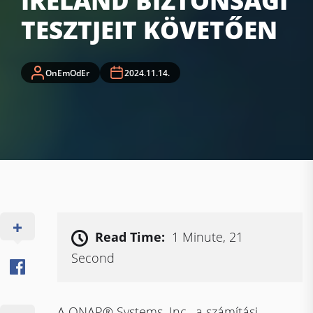
IRELAND BIZTONSÁGI
TESZTJEIT KÖVETŐEN
OnEmOdEr
2024.11.14.
Read Time:
1 Minute, 21
Second
A QNAP® Systems, Inc., a számítási-,