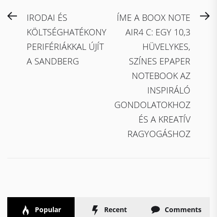
Bejegyzés
Previous
N
IRODAI ÉS
ÍME A BOOX NOTE
navigáció
post:
po
KÖLTSÉGHATÉKONY
AIR4 C: EGY 10,3
PERIFÉRIÁKKAL ÚJÍT
HÜVELYKES,
A SANDBERG
SZÍNES EPAPER
NOTEBOOK AZ
INSPIRÁLÓ
GONDOLATOKHOZ
ÉS A KREATÍV
RAGYOGÁSHOZ
Popular
Recent
Comments