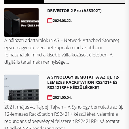
DRIVESTOR 2 Pro (AS3302T)
2024.08.22.
A hálózati adattárolók (NAS – Network Attached Storage)
egyre nagyobb szerepet kapnak mind az otthoni
felhasználók, mind a kisebb vállalkozások életében. A
digitális tartalmak mennyisége...
A SYNOLOGY BEMUTATTA AZ ÚJ, 12-
LEMEZES RACKSTATION RS2421+ ÉS
RS2421RP+ KÉSZÜLÉKEKET
2021.05.04.
2021. május 4., Tajpej, Tajvan – A Synology bemutatta az új,
12-lemezes RackStation RS2421+ készüléket, valamint a
redundáns tápegységgel felszerelt RS2421RP+ változatot.
Mindkét NAS rendszer a nagy...