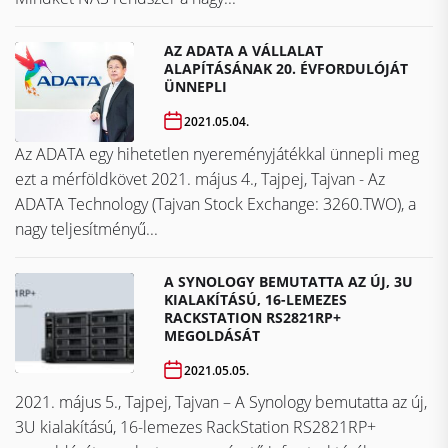
AZ ADATA A VÁLLALAT
ALAPÍTÁSÁNAK 20. ÉVFORDULÓJÁT
ÜNNEPLI
2021.05.04.
Az ADATA egy hihetetlen nyereményjátékkal ünnepli meg
ezt a mérföldkövet ​​​​​​​2021. május 4., Tajpej, Tajvan - Az
ADATA Technology (Tajvan Stock Exchange: 3260.TWO), a
nagy teljesítményű...
A SYNOLOGY BEMUTATTA AZ ÚJ, 3U
KIALAKÍTÁSÚ, 16-LEMEZES
RACKSTATION RS2821RP+
MEGOLDÁSÁT
2021.05.05.
2021. május 5., Tajpej, Tajvan – A Synology bemutatta az új,
3U kialakítású, 16-lemezes RackStation RS2821RP+