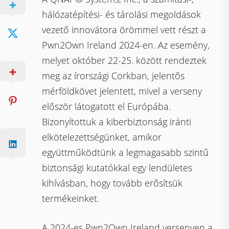
hálózatépítési- és tárolási megoldások
vezető innovátora örömmel vett részt a
Pwn2Own Ireland 2024-en. Az esemény,
melyet október 22-25. között rendeztek
meg az írországi Corkban, jelentős
mérföldkövet jelentett, mivel a verseny
először látogatott el Európába.
Bizonyítottuk a kiberbiztonság iránti
elkötelezettségünket, amikor
együttműködtünk a legmagasabb szintű
biztonsági kutatókkal egy lendületes
kihívásban, hogy tovább erősítsük
termékeinket.
A 2024-es Pwn2Own Ireland versenyen a