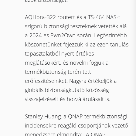
AQHora-322 routert és a TS-464 NAS-t
szigorú biztonsági teszteknek vetették alá
a 2024-es Pwn2Own során. Legőszintébb
köszönetünket fejezzük ki az ezen tanulási
tapasztalatból nyert értékes
meglátásokért, és növelni fogjuk a
termékbiztonság terén tett
erőfeszítéseinket. Nagyra értékeljük a
globális biztonságkutató közösség
visszajelzéseit és hozzájárulásait is.
Stanley Huang, a QNAP termékbiztonsági
incidensekre reagáló csoportjának vezető
menedzsere elmondta: „A QNAP