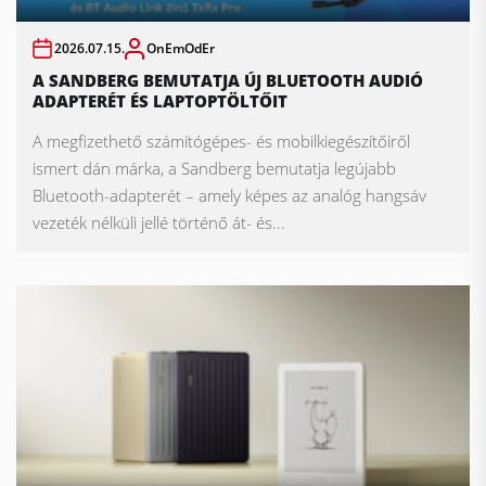
2026.07.15.
OnEmOdEr
A SANDBERG BEMUTATJA ÚJ BLUETOOTH AUDIÓ
ADAPTERÉT ÉS LAPTOPTÖLTŐIT
A megfizethető számítógépes- és mobilkiegészítőiről
ismert dán márka, a Sandberg bemutatja legújabb
Bluetooth-adapterét – amely képes az analóg hangsáv
vezeték nélküli jellé történő át- és...