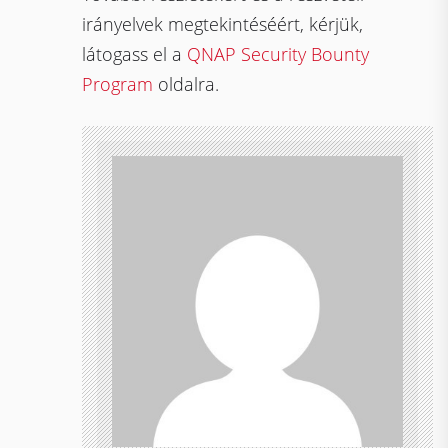
irányelvek megtekintéséért, kérjük,
látogass el a
QNAP Security Bounty
Program
oldalra.