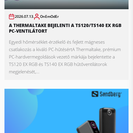
2026.07.13.
OnEmOdEr
A THERMALTAKE BEJELENTI A TS120/TS140 EX RGB
PC-VENTILÁTORT
Egyedi hőmérséklet-érzékelő és fejlett mágneses
csatlakozás a kiváló PC-hűtésértA Thermaltake, prémium
PC-hardvermegoldások vezető márkája bejelentette a
TS120 EX RGB és TS140 EX RGB hűtőventilátorok
megjelenését,...