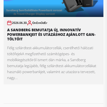
2026.06.30.
OnEmOdEr
A SANDBERG BEMUTATJA ÚJ, INNOVATÍV
POWERBANKJEIT ÉS UTAZÁSHOZ AJÁNLOTT GAN-
TÖLTŐIT
Félig szilárdtest-akkumulátorcellák, cserélhető hálózati
töltőfejekA megfizethető számítógépes- és
mobilkiegészítőiről ismert dán márka, a Sandberg
bemutatja legújabb, félig szilárdtest-akkumulátorcellákat
használó powerbankjeit, valamint az utazásra tervezett,
nagy...