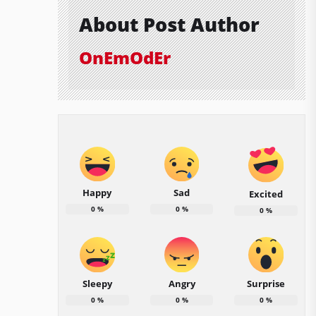
About Post Author
OnEmOdEr
Happy
Sad
Excited
0
%
0
%
0
%
Sleepy
Angry
Surprise
0
%
0
%
0
%