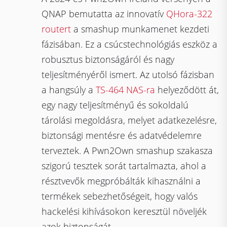
QNAP bemutatta az innovatív
QHora-322
routert
a smashup munkamenet kezdeti
fázisában. Ez a csúcstechnológiás eszköz a
robusztus biztonságáról és nagy
teljesítményéről ismert. Az utolsó fázisban
a hangsúly a
TS-464 NAS-ra
helyeződött át,
egy nagy teljesítményű és sokoldalú
tárolási megoldásra, melyet adatkezelésre,
biztonsági mentésre és adatvédelemre
terveztek. A Pwn2Own smashup szakasza
szigorú tesztek sorát tartalmazta, ahol a
résztvevők megpróbálták kihasználni a
termékek sebezhetőségeit, hogy valós
hackelési kihívásokon keresztül növeljék
azok biztonságát.