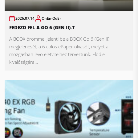
2026.07.14.
OnEmOdEr
FEDEZD FEL A GO 6 (GEN II)-T
A BOOX örömmel jelenti be a BOOX Go 6 (Gen II)
megjelenését, a 6 colos ePaper olvasót, melyet a
mozgásban lévő életvitelhez terveztünk. Elődje
kiválóságára...