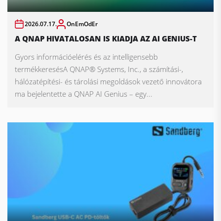
2026.07.17.
OnEmOdEr
A QNAP HIVATALOSAN IS KIADJA AZ AI GENIUS-T
Gyors információelérés és az intelligensebb
termékkeresésA QNAP® Systems, Inc., a számítási-,
hálózatépítési- és tárolási megoldások vezető innovátora
ma bejelentette a QNAP AI Genius – egy...