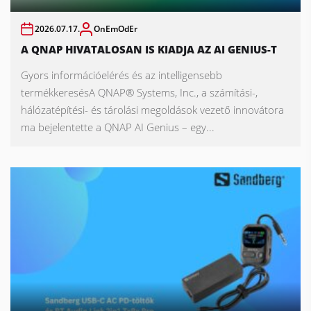
2026.07.17.
OnEmOdEr
A QNAP HIVATALOSAN IS KIADJA AZ AI GENIUS-T
Gyors információelérés és az intelligensebb
termékkeresésA QNAP® Systems, Inc., a számítási-,
hálózatépítési- és tárolási megoldások vezető innovátora
ma bejelentette a QNAP AI Genius – egy...