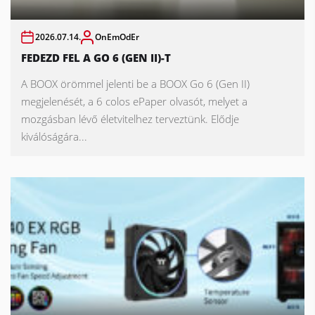
2026.07.14.
OnEmOdEr
FEDEZD FEL A GO 6 (GEN II)-T
A BOOX örömmel jelenti be a BOOX Go 6 (Gen II)
megjelenését, a 6 colos ePaper olvasót, melyet a
mozgásban lévő életvitelhez terveztünk. Elődje
kiválóságára...