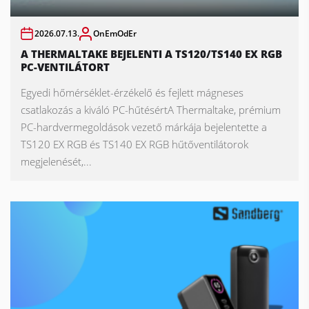
2026.07.13.
OnEmOdEr
A THERMALTAKE BEJELENTI A TS120/TS140 EX RGB
PC-VENTILÁTORT
Egyedi hőmérséklet-érzékelő és fejlett mágneses
csatlakozás a kiváló PC-hűtésértA Thermaltake, prémium
PC-hardvermegoldások vezető márkája bejelentette a
TS120 EX RGB és TS140 EX RGB hűtőventilátorok
megjelenését,...