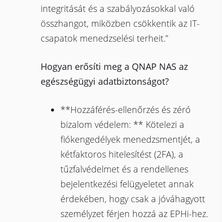
integritását és a szabályozásokkal való
összhangot, miközben csökkentik az IT-
csapatok menedzselési terheit.”
Hogyan erősíti meg a QNAP NAS az
egészségügyi adatbiztonságot?
**Hozzáférés-ellenőrzés és zéró
bizalom védelem: ** Kötelezi a
fiókengedélyek menedzsmentjét, a
kétfaktoros hitelesítést (2FA), a
tűzfalvédelmet és a rendellenes
bejelentkezési felügyeletet annak
érdekében, hogy csak a jóváhagyott
személyzet férjen hozzá az EPHi-hez.