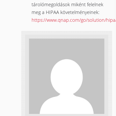
tárolómegoldások miként felelnek
meg a HIPAA követelményeinek:
https://www.qnap.com/go/solution/hipa