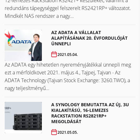
12-lemezes RackStation RS2421+ készüléket, valamint a
redundáns tápegységgel felszerelt RS2421RP+ változatot.
Mindkét NAS rendszer a nagy...
AZ ADATA A VÁLLALAT
ALAPÍTÁSÁNAK 20. ÉVFORDULÓJÁT
ÜNNEPLI
2021.05.04.
Az ADATA egy hihetetlen nyereményjátékkal ünnepli meg
ezt a mérföldkövet ​​​​​​​2021. május 4., Tajpej, Tajvan - Az
ADATA Technology (Tajvan Stock Exchange: 3260.TWO), a
nagy teljesítményű...
A SYNOLOGY BEMUTATTA AZ ÚJ, 3U
KIALAKÍTÁSÚ, 16-LEMEZES
RACKSTATION RS2821RP+
MEGOLDÁSÁT
2021.05.05.