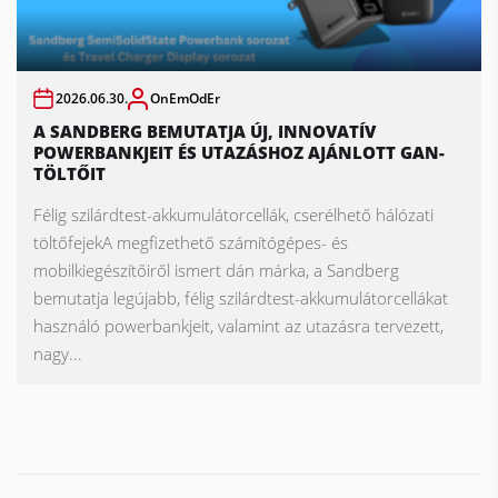
2026.06.30.
OnEmOdEr
A SANDBERG BEMUTATJA ÚJ, INNOVATÍV
POWERBANKJEIT ÉS UTAZÁSHOZ AJÁNLOTT GAN-
TÖLTŐIT
Félig szilárdtest-akkumulátorcellák, cserélhető hálózati
töltőfejekA megfizethető számítógépes- és
mobilkiegészítőiről ismert dán márka, a Sandberg
bemutatja legújabb, félig szilárdtest-akkumulátorcellákat
használó powerbankjeit, valamint az utazásra tervezett,
nagy...