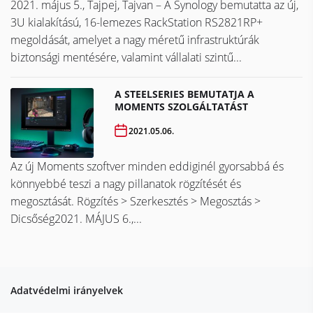
2021. május 5., Tajpej, Tajvan – A Synology bemutatta az új,
3U kialakítású, 16-lemezes RackStation RS2821RP+
megoldását, amelyet a nagy méretű infrastruktúrák
biztonsági mentésére, valamint vállalati szintű...
A STEELSERIES BEMUTATJA A
MOMENTS SZOLGÁLTATÁST
2021.05.06.
Az új Moments szoftver minden eddiginél gyorsabbá és
könnyebbé teszi a nagy pillanatok rögzítését és
megosztását. Rögzítés > Szerkesztés > Megosztás >
Dicsőség2021. MÁJUS 6.,...
Adatvédelmi irányelvek