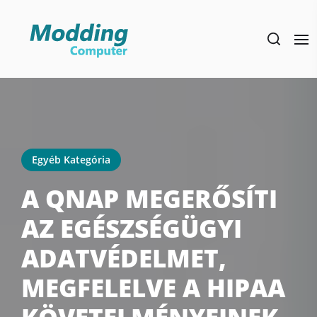
Skip
to
the
content
Egyéb Kategória
A QNAP MEGERŐSÍTI
AZ EGÉSZSÉGÜGYI
ADATVÉDELMET,
MEGFELELVE A HIPAA