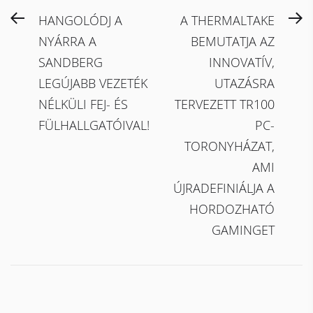
Bejegyzés
Previous
N
HANGOLÓDJ A
A THERMALTAKE
navigáció
post:
po
NYÁRRA A
BEMUTATJA AZ
SANDBERG
INNOVATÍV,
LEGÚJABB VEZETÉK
UTAZÁSRA
NÉLKÜLI FEJ- ÉS
TERVEZETT TR100
FÜLHALLGATÓIVAL!
PC-
TORONYHÁZAT,
AMI
ÚJRADEFINIÁLJA A
HORDOZHATÓ
GAMINGET