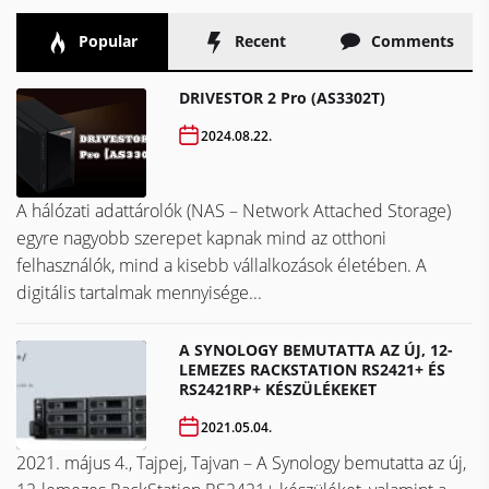
Popular
Recent
Comments
DRIVESTOR 2 Pro (AS3302T)
2024.08.22.
A hálózati adattárolók (NAS – Network Attached Storage)
egyre nagyobb szerepet kapnak mind az otthoni
felhasználók, mind a kisebb vállalkozások életében. A
digitális tartalmak mennyisége...
A SYNOLOGY BEMUTATTA AZ ÚJ, 12-
LEMEZES RACKSTATION RS2421+ ÉS
RS2421RP+ KÉSZÜLÉKEKET
2021.05.04.
2021. május 4., Tajpej, Tajvan – A Synology bemutatta az új,