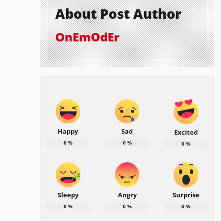
About Post Author
OnEmOdEr
Happy
Sad
Excited
0
%
0
%
0
%
Sleepy
Angry
Surprise
0
%
0
%
0
%