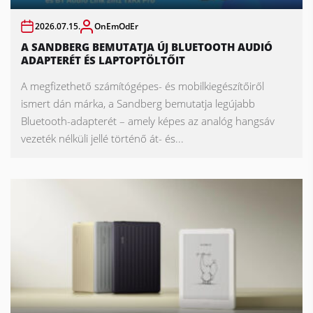
2026.07.15.
OnEmOdEr
A SANDBERG BEMUTATJA ÚJ BLUETOOTH AUDIÓ
ADAPTERÉT ÉS LAPTOPTÖLTŐIT
A megfizethető számítógépes- és mobilkiegészítőiről
ismert dán márka, a Sandberg bemutatja legújabb
Bluetooth-adapterét – amely képes az analóg hangsáv
vezeték nélküli jellé történő át- és...