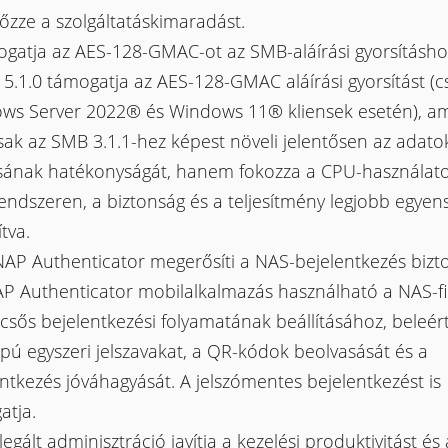
őzze a szolgáltatáskimaradást.
ogatja az AES-128-GMAC-ot az SMB-aláírási gyorsításho
5.1.0 támogatja az AES-128-GMAC aláírási gyorsítást (c
ws Server 2022® és Windows 11® kliensek esetén), am
ak az SMB 3.1.1-hez képest növeli jelentősen az adato
ásának hatékonyságát, hanem fokozza a CPU-használatot
ndszeren, a biztonság és a teljesítmény legjobb egyen
ítva.
NAP Authenticator megerősíti a NAS-bejelentkezés bizt
P Authenticator mobilalkalmazás használható a NAS-f
csős bejelentkezési folyamatának beállításához, beleér
pú egyszeri jelszavakat, a QR-kódok beolvasását és a
ntkezés jóváhagyását. A jelszómentes bejelentkezést is
atja.
legált adminisztráció javítja a kezelési produktivitást és 