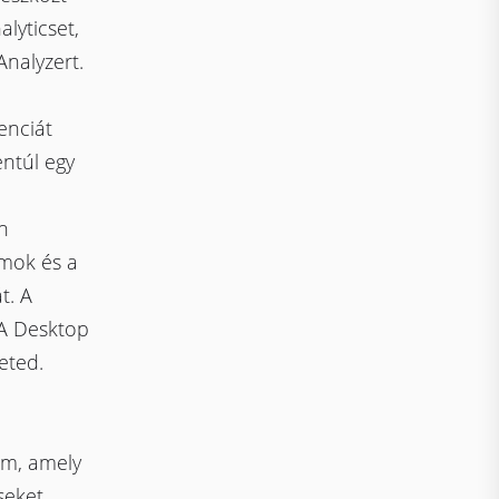
alyticset,
nalyzert.
enciát
ntúl egy
n
ámok és a
t. A
A Desktop
eted.
rm, amely
seket,