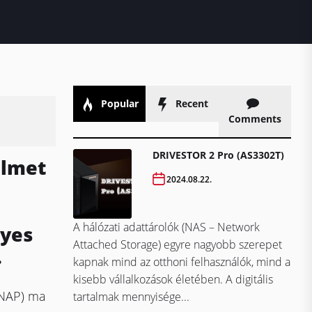
Popular
Recent
Comments
DRIVESTOR 2 Pro (AS3302T)
elmet
2024.08.22.
A hálózati adattárolók (NAS – Network
lyes
Attached Storage) egyre nagyobb szerepet
.
kapnak mind az otthoni felhasználók, mind a
kisebb vállalkozások életében. A digitális
QNAP) ma
tartalmak mennyisége...