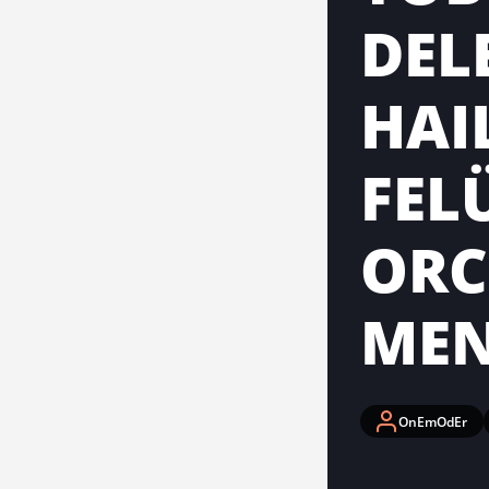
DEL
HAI
FEL
ORC
MEN
OnEmOdEr