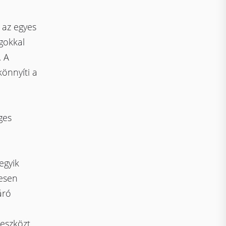
 az egyes
gokkal
. A
önnyíti a
ges
egyik
jesen
áró
a
 eszközt