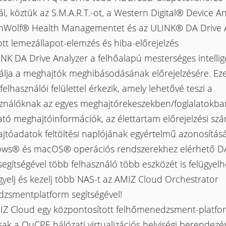
ál, köztük az S.M.A.R.T.-ot, a Western Digital® Device An
onWolf® Health Managementet és az ULINK® DA Drive A
tott lemezállapot-elemzés és hiba-előrejelzés
NK DA Drive Analyzer a felhőalapú mesterséges intellig
álja a meghajtók meghibásodásának előrejelzésére. Eze
t felhasználói felülettel érkezik, amely lehetővé teszi a
sználóknak az egyes meghajtórekeszekben/foglalatokba
ató meghajtóinformációk, az élettartam előrejelzési sz
tóadatok feltöltési naplójának egyértelmű azonosításá
ws® és macOS® operációs rendszerekhez elérhető D
segítségével több felhasználó több eszközét is felügyelh
gyelj és kezelj több NAS-t az AMIZ Cloud Orchestrator
zsmentplatform segítségével!
IZ Cloud egy központosított felhőmenedzsment-platfo
k a QuCPE hálózati virtualizációs helyiségi berendezé