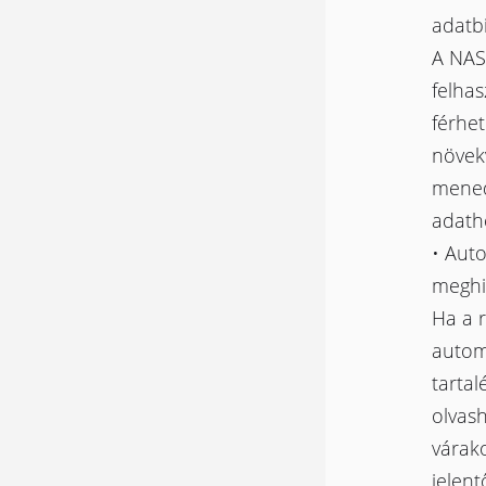
adatb
A NAS
felha
férhe
növek
mened
adatho
• Aut
meghi
Ha a r
automa
tartal
olvash
várako
jelent