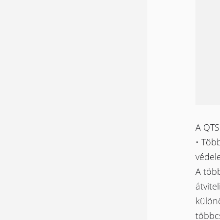
A QTS 
• Több
védel
A töb
átvite
különö
többcs