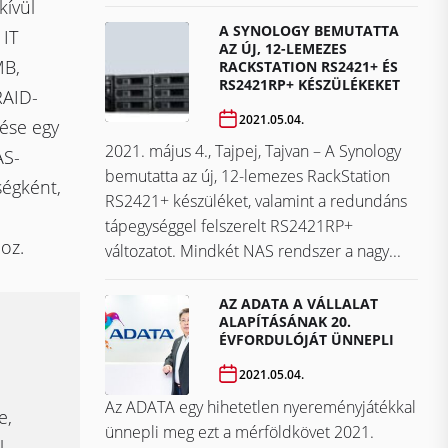
kívül
A SYNOLOGY BEMUTATTA
 IT
AZ ÚJ, 12-LEMEZES
MB,
RACKSTATION RS2421+ ÉS
RS2421RP+ KÉSZÜLÉKEKET
RAID-
2021.05.04.
ése egy
2021. május 4., Tajpej, Tajvan – A Synology
AS-
bemutatta az új, 12-lemezes RackStation
ségként,
RS2421+ készüléket, valamint a redundáns
tápegységgel felszerelt RS2421RP+
oz.
változatot. Mindkét NAS rendszer a nagy...
AZ ADATA A VÁLLALAT
ALAPÍTÁSÁNAK 20.
ÉVFORDULÓJÁT ÜNNEPLI
2021.05.04.
Az ADATA egy hihetetlen nyereményjátékkal
e,
ünnepli meg ezt a mérföldkövet ​​​​​​​2021.
l