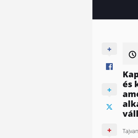
Kap
és 
ame
alk
vál
Tajva