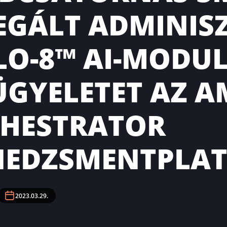
EGÁLT ADMINISZ
LO-8™ AI-MODUL
ÜGYELETET AZ A
HESTRATOR
EDZSMENTPLA
2023.03.29.