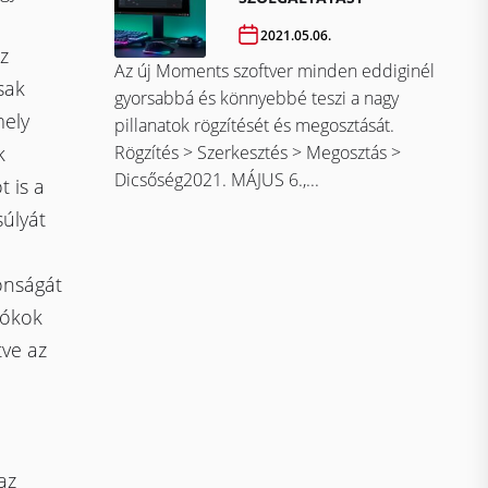
2021.05.06.
z
Az új Moments szoftver minden eddiginél
sak
gyorsabbá és könnyebbé teszi a nagy
ely
pillanatok rögzítését és megosztását.
Rögzítés > Szerkesztés > Megosztás >
k
Dicsőség2021. MÁJUS 6.,...
 is a
súlyát
onságát
iókok
tve az
az