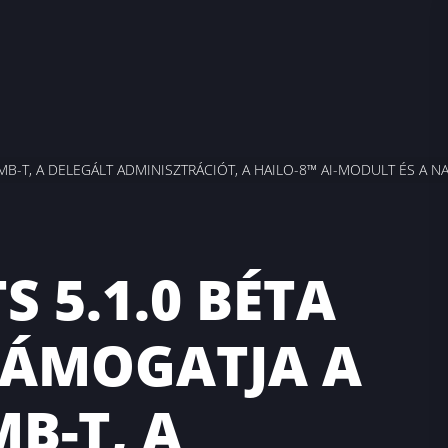
S SMB-T, A DELEGÁLT ADMINISZTRÁCIÓT, A HAILO-8™ AI-MODULT É
S 5.1.0 BÉTA
TÁMOGATJA A
B-T, A