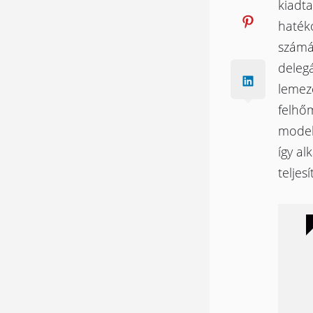
kiadta
hatéko
számá
delegá
lemez
felhő
modell
így a
telje