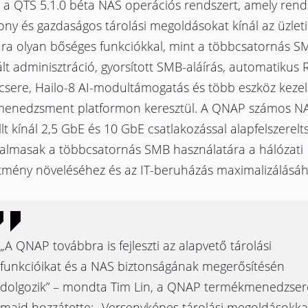
 a QTS 5.1.0 béta NAS operációs rendszert, amely rend
ny és gazdaságos tárolási megoldásokat kínál az üzleti
ra olyan bőséges funkciókkal, mint a többcsatornás S
lt adminisztráció, gyorsított SMB-aláírás, automatikus 
csere, Hailo-8 AI-modultámogatás és több eszköz kezel
menedzsment platformon keresztül. A QNAP számos N
t kínál 2,5 GbE és 10 GbE csatlakozással alapfelszerelt
lkalmasak a többcsatornás SMB használatára a hálózati
sítmény növeléséhez és az IT-beruházás maximalizálásáh
„A QNAP továbbra is fejleszti az alapvető tárolási
funkcióikat és a NAS biztonságának megerősítésén
dolgozik” – mondta Tim Lin, a QNAP termékmenedzser
majd hozzátette: „Versenyképes tárolási megoldásokka