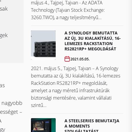
május 4., Tajpej, Tajvan - Az ADATA
asak
Technology (Tajvan Stock Exchange:
3260.TWO), a nagy teljesítményű...
A SYNOLOGY BEMUTATTA
gek
AZ ÚJ, 3U KIALAKÍTÁSÚ, 16-
LEMEZES RACKSTATION
RS2821RP+ MEGOLDÁSÁT
2021.05.05.
2021. május 5., Tajpej, Tajvan – A Synology
bemutatta az új, 3U kialakítású, 16-lemezes
RackStation RS2821RP+ megoldását,
as
amelyet a nagy méretű infrastruktúrák
biztonsági mentésére, valamint vállalati
y nagyobb
szintű...
lességet –
A
A STEELSERIES BEMUTATJA
A MOMENTS
ogy
SZOLGÁLTATÁST