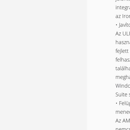
integr
az Ir
• Javí
Az ULI
haszn
fejlet
felha
találh
meghaj
Windo
Suite 
• Felü
mened
Az AM
nemcsa