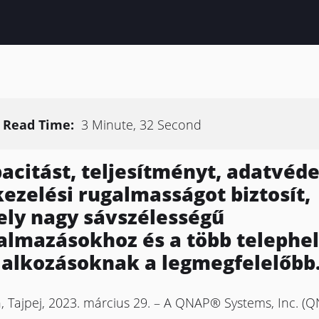
Read Time:
3 Minute, 32 Second
acitást, teljesítményt, adatvéd
kezelési rugalmasságot biztosít,
ly nagy sávszélességű
almazásokhoz és a több telephe
lalkozásoknak a legmegfelelőbb
n, Tajpej, 2023. március 29. – A QNAP® Systems, Inc. (