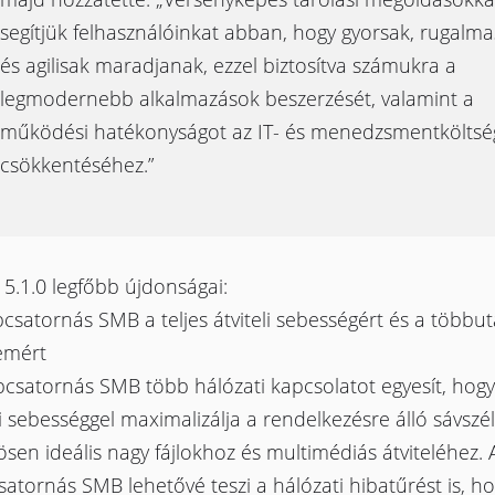
segítjük felhasználóinkat abban, hogy gyorsak, rugalm
és agilisak maradjanak, ezzel biztosítva számukra a
legmodernebb alkalmazások beszerzését, valamint a
működési hatékonyságot az IT- és menedzsmentköltsé
csökkentéséhez.”
5.1.0 legfőbb újdonságai:
csatornás SMB a teljes átviteli sebességért és a többut
emért
bcsatornás SMB több hálózati kapcsolatot egyesít, hog
li sebességgel maximalizálja a rendelkezésre álló sávszé
sen ideális nagy fájlokhoz és multimédiás átviteléhez. 
atornás SMB lehetővé teszi a hálózati hibatűrést is, h