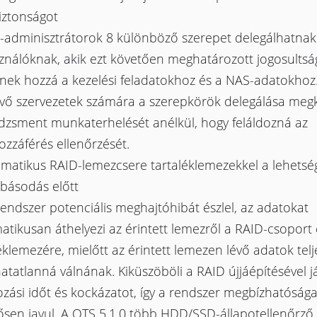
iztonságot
-adminisztrátorok 8 különböző szerepet delegálhatnak
sználóknak, akik ezt követően meghatározott jogosultsá
tnek hozzá a kezelési feladatokhoz és a NAS-adatokhoz
vő szervezetek számára a szerepkörök delegálása megk
zsment munkaterhelését anélkül, hogy feláldozná az
zzáférés ellenőrzését.
omatikus RAID-lemezcsere tartaléklemezekkel a lehetsé
básodás előtt
endszer potenciális meghajtóhibát észlel, az adatokat
tikusan áthelyezi az érintett lemezről a RAID-csoport 
éklemezére, mielőtt az érintett lemezen lévő adatok tel
atatlanná válnának. Kiküszöböli a RAID újjáépítésével j
zási időt és kockázatot, így a rendszer megbízhatóság
ősen javul. A QTS 5.1.0 több HDD/SSD-állapotellenőrző