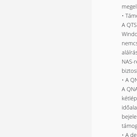
megel
• Tám
A QTS 
Windo
nemcs
aláír
NAS-re
biztos
• A Q
A QNA
kétlép
időala
bejele
támog
• A de