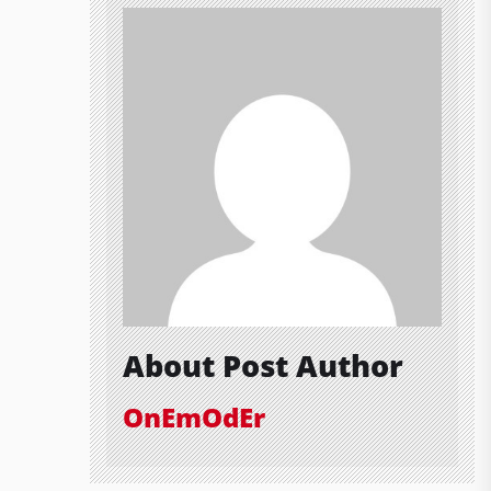
About Post Author
OnEmOdEr