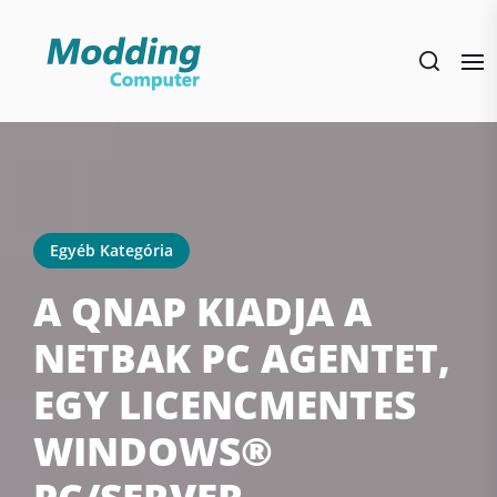
Skip
to
the
content
Egyéb Kategória
A QNAP KIADJA A
NETBAK PC AGENTET,
EGY LICENCMENTES
WINDOWS®