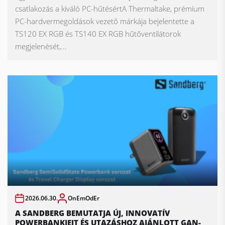
csatlakozás a kiváló PC-hűtésértA Thermaltake, prémium
PC-hardvermegoldások vezető márkája bejelentette a
TS120 EX RGB és TS140 EX RGB hűtőventilátorok
megjelenését,...
2026.06.30.
OnEmOdEr
A SANDBERG BEMUTATJA ÚJ, INNOVATÍV
POWERBANKJEIT ÉS UTAZÁSHOZ AJÁNLOTT GAN-