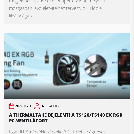
megjelenését, a 6 colos ePaper olvasót, melyet a
mozgásban lévő életvitelhez terveztünk. Elődje
kiválóságára...
2026.07.13.
OnEmOdEr
A THERMALTAKE BEJELENTI A TS120/TS140 EX RGB
PC-VENTILÁTORT
Egyedi hőmérséklet-érzékelő és fejlett mágneses