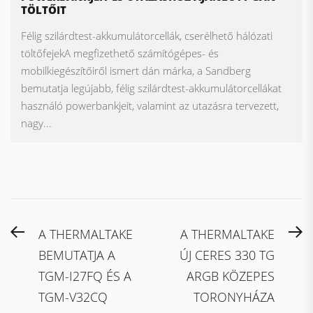
TÖLTŐIT
Félig szilárdtest-akkumulátorcellák, cserélhető hálózati
töltőfejekA megfizethető számítógépes- és
mobilkiegészítőiről ismert dán márka, a Sandberg
bemutatja legújabb, félig szilárdtest-akkumulátorcellákat
használó powerbankjeit, valamint az utazásra tervezett,
nagy...
Bejegyzés
Previous
N
A THERMALTAKE
A THERMALTAKE
navigáció
post:
po
BEMUTATJA A
ÚJ CERES 330 TG
TGM-I27FQ ÉS A
ARGB KÖZEPES
TGM-V32CQ
TORONYHÁZA