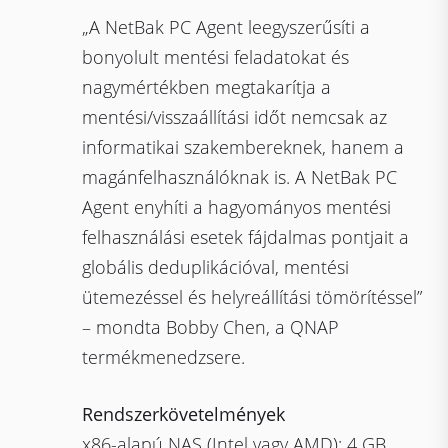
„A NetBak PC Agent leegyszerűsíti a
bonyolult mentési feladatokat és
nagymértékben megtakarítja a
mentési/visszaállítási időt nemcsak az
informatikai szakembereknek, hanem a
magánfelhasználóknak is. A NetBak PC
Agent enyhíti a hagyományos mentési
felhasználási esetek fájdalmas pontjait a
globális deduplikációval, mentési
ütemezéssel és helyreállítási tömörítéssel”
– mondta Bobby Chen, a QNAP
termékmenedzsere.
Rendszerkövetelmények
x86-alapú NAS (Intel vagy AMD); 4 GB