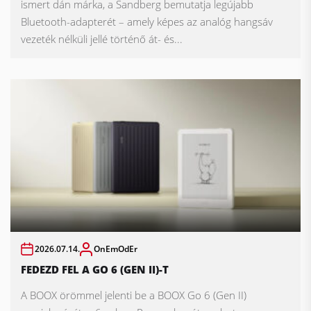
ismert dán márka, a Sandberg bemutatja legújabb
Bluetooth-adapterét – amely képes az analóg hangsáv
vezeték nélküli jellé történő át- és...
2026.07.14.
OnEmOdEr
FEDEZD FEL A GO 6 (GEN II)-T
A BOOX örömmel jelenti be a BOOX Go 6 (Gen II)