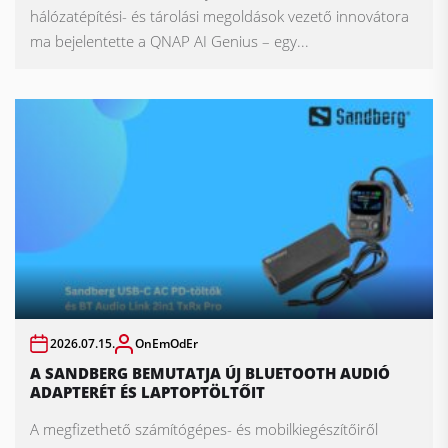
hálózatépítési- és tárolási megoldások vezető innovátora
ma bejelentette a QNAP AI Genius – egy...
2026.07.15.
OnEmOdEr
A SANDBERG BEMUTATJA ÚJ BLUETOOTH AUDIÓ
ADAPTERÉT ÉS LAPTOPTÖLTŐIT
A megfizethető számítógépes- és mobilkiegészítőiről