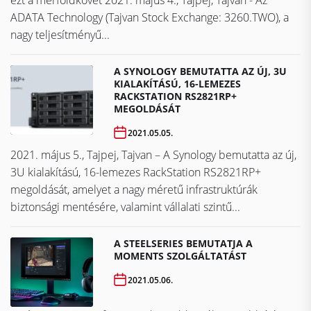
ezt a mérföldkövet ​​​​​​​2021. május 4., Tajpej, Tajvan - Az
ADATA Technology (Tajvan Stock Exchange: 3260.TWO), a
nagy teljesítményű...
A SYNOLOGY BEMUTATTA AZ ÚJ, 3U
KIALAKÍTÁSÚ, 16-LEMEZES
RACKSTATION RS2821RP+
MEGOLDÁSÁT
2021.05.05.
2021. május 5., Tajpej, Tajvan – A Synology bemutatta az új,
3U kialakítású, 16-lemezes RackStation RS2821RP+
megoldását, amelyet a nagy méretű infrastruktúrák
biztonsági mentésére, valamint vállalati szintű...
A STEELSERIES BEMUTATJA A
MOMENTS SZOLGÁLTATÁST
2021.05.06.