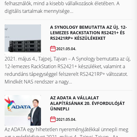
felhasználók, mind a kisebb vállalkozások életében. A
digitális tartalmak mennyisége...
A SYNOLOGY BEMUTATTA AZ ÚJ, 12-
LEMEZES RACKSTATION RS2421+ ÉS
RS2421RP+ KÉSZÜLÉKEKET
2021.05.04.
2021. május 4., Tajpej, Tajvan – A Synology bemutatta az új,
12-lemezes RackStation RS2421+ készüléket, valamint a
redundáns tápegységgel felszerelt RS2421RP+ változatot.
Mindkét NAS rendszer a nagy...
AZ ADATA A VÁLLALAT
ALAPÍTÁSÁNAK 20. ÉVFORDULÓJÁT
ÜNNEPLI
2021.05.04.
Az ADATA egy hihetetlen nyereményjátékkal ünnepli meg