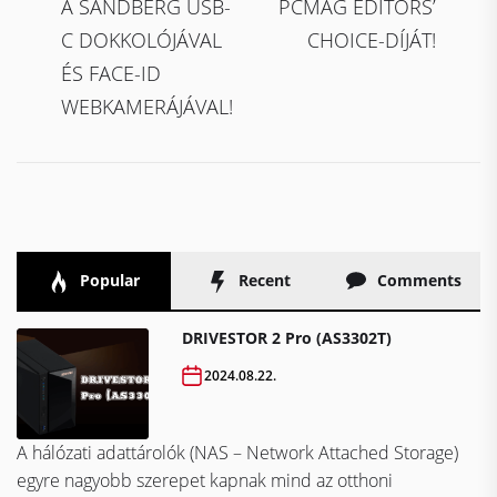
A SANDBERG USB-
PCMAG EDITORS’
C DOKKOLÓJÁVAL
CHOICE-DÍJÁT!
ÉS FACE-ID
WEBKAMERÁJÁVAL!
Popular
Recent
Comments
DRIVESTOR 2 Pro (AS3302T)
2024.08.22.
A hálózati adattárolók (NAS – Network Attached Storage)
egyre nagyobb szerepet kapnak mind az otthoni