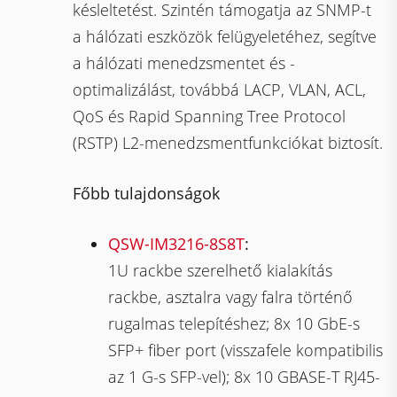
késleltetést. Szintén támogatja az SNMP-t
a hálózati eszközök felügyeletéhez, segítve
a hálózati menedzsmentet és -
optimalizálást, továbbá LACP, VLAN, ACL,
QoS és Rapid Spanning Tree Protocol
(RSTP) L2-menedzsmentfunkciókat biztosít.
Főbb tulajdonságok
QSW-IM3216-8S8T
:
1U rackbe szerelhető kialakítás
rackbe, asztalra vagy falra történő
rugalmas telepítéshez; 8x 10 GbE-s
SFP+ fiber port (visszafele kompatibilis
az 1 G-s SFP-vel); 8x 10 GBASE-T RJ45-