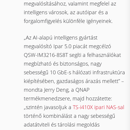
megvalósításához, valamint megfelel az
intelligens városok, az autóipar és a
forgalomfigyelés különféle igényeinek.
„Az AI-alapú intelligens gyártást
megvalósító Ipar 5.0 piacát megcélzó
QSW-IM3216-8S8T segíti a felhasználókat
megbízható és biztonságos, nagy
sebességű 10 GbE-s hálózati infrastruktúra
kiépítésében, gazdaságos árazás mellett” –
mondta Jerry Deng, a QNAP
termékmenedzsere, majd hozzátette:
„szintén javasoljuk a
TS-i410X ipari NAS-sal
történő kombinálást a nagy sebességű
adatátviteli és tárolási megoldás