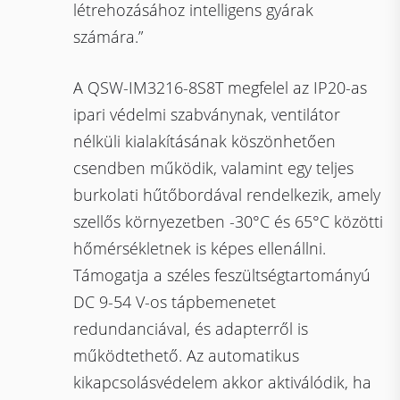
létrehozásához intelligens gyárak
számára.”
A QSW-IM3216-8S8T megfelel az IP20-as
ipari védelmi szabványnak, ventilátor
nélküli kialakításának köszönhetően
csendben működik, valamint egy teljes
burkolati hűtőbordával rendelkezik, amely
szellős környezetben -30°C és 65°C közötti
hőmérsékletnek is képes ellenállni.
Támogatja a széles feszültségtartományú
DC 9-54 V-os tápbemenetet
redundanciával, és adapterről is
működtethető. Az automatikus
kikapcsolásvédelem akkor aktiválódik, ha