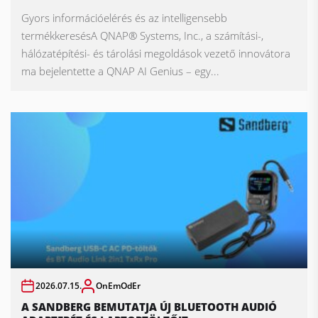
Gyors információelérés és az intelligensebb
termékkeresésA QNAP® Systems, Inc., a számítási-,
hálózatépítési- és tárolási megoldások vezető innovátora
ma bejelentette a QNAP AI Genius – egy...
2026.07.15.
OnEmOdEr
A SANDBERG BEMUTATJA ÚJ BLUETOOTH AUDIÓ