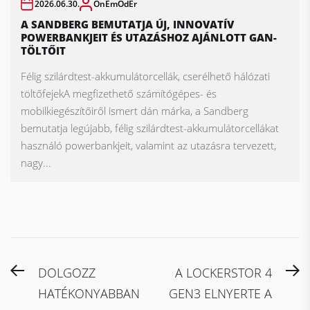
2026.06.30.
OnEmOdEr
A SANDBERG BEMUTATJA ÚJ, INNOVATÍV
POWERBANKJEIT ÉS UTAZÁSHOZ AJÁNLOTT GAN-
TÖLTŐIT
Félig szilárdtest-akkumulátorcellák, cserélhető hálózati
töltőfejekA megfizethető számítógépes- és
mobilkiegészítőiről ismert dán márka, a Sandberg
bemutatja legújabb, félig szilárdtest-akkumulátorcellákat
használó powerbankjeit, valamint az utazásra tervezett,
nagy...
Bejegyzés
Previous
N
DOLGOZZ
A LOCKERSTOR 4
navigáció
post:
po
HATÉKONYABBAN
GEN3 ELNYERTE A