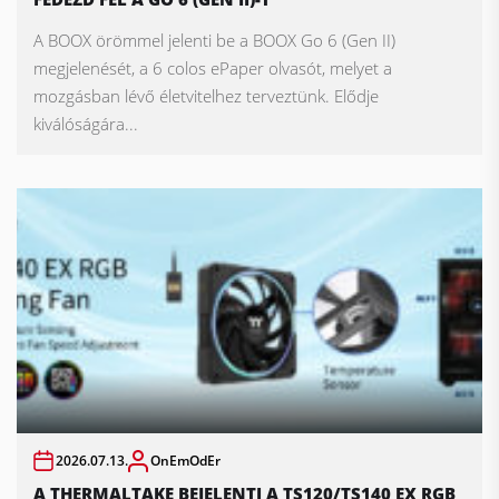
A BOOX örömmel jelenti be a BOOX Go 6 (Gen II)
megjelenését, a 6 colos ePaper olvasót, melyet a
mozgásban lévő életvitelhez terveztünk. Elődje
kiválóságára...
2026.07.13.
OnEmOdEr
A THERMALTAKE BEJELENTI A TS120/TS140 EX RGB