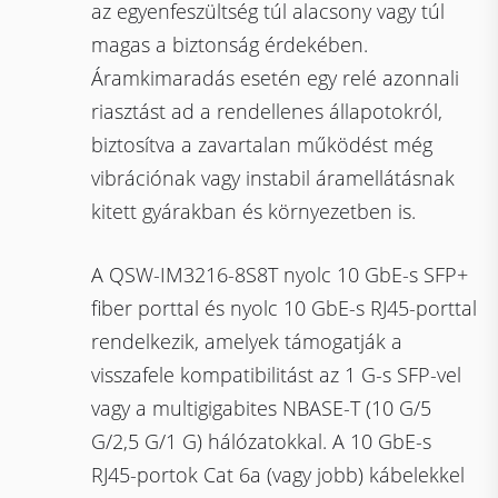
az egyenfeszültség túl alacsony vagy túl
magas a biztonság érdekében.
Áramkimaradás esetén egy relé azonnali
riasztást ad a rendellenes állapotokról,
biztosítva a zavartalan működést még
vibrációnak vagy instabil áramellátásnak
kitett gyárakban és környezetben is.
A QSW-IM3216-8S8T nyolc 10 GbE-s SFP+
fiber porttal és nyolc 10 GbE-s RJ45-porttal
rendelkezik, amelyek támogatják a
visszafele kompatibilitást az 1 G-s SFP-vel
vagy a multigigabites NBASE-T (10 G/5
G/2,5 G/1 G) hálózatokkal. A 10 GbE-s
RJ45-portok Cat 6a (vagy jobb) kábelekkel