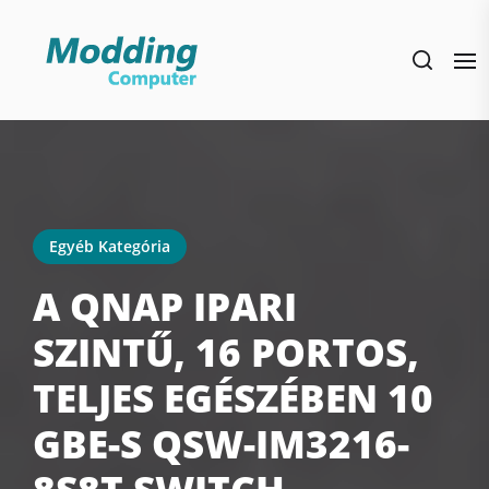
Skip
to
the
content
Egyéb Kategória
A QNAP IPARI
SZINTŰ, 16 PORTOS,
TELJES EGÉSZÉBEN 10
GBE-S QSW-IM3216-