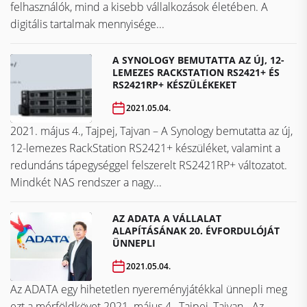
felhasználók, mind a kisebb vállalkozások életében. A
digitális tartalmak mennyisége...
A SYNOLOGY BEMUTATTA AZ ÚJ, 12-
LEMEZES RACKSTATION RS2421+ ÉS
RS2421RP+ KÉSZÜLÉKEKET
2021.05.04.
2021. május 4., Tajpej, Tajvan – A Synology bemutatta az új,
12-lemezes RackStation RS2421+ készüléket, valamint a
redundáns tápegységgel felszerelt RS2421RP+ változatot.
Mindkét NAS rendszer a nagy...
AZ ADATA A VÁLLALAT
ALAPÍTÁSÁNAK 20. ÉVFORDULÓJÁT
ÜNNEPLI
2021.05.04.
Az ADATA egy hihetetlen nyereményjátékkal ünnepli meg
ezt a mérföldkövet ​​​​​​​2021. május 4., Tajpej, Tajvan - Az