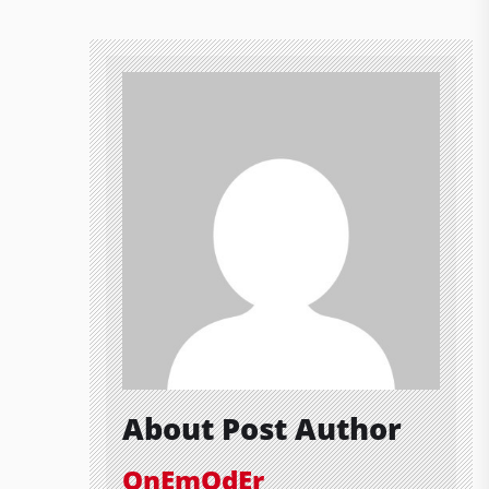
About Post Author
OnEmOdEr