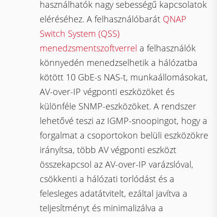
használhatók nagy sebességű kapcsolatok
eléréséhez. A felhasználóbarát
QNAP
Switch System (QSS)
menedzsmentszoftverrel
a felhasználók
könnyedén menedzselhetik a hálózatba
kötött 10 GbE-s NAS-t, munkaállomásokat,
AV-over-IP végponti eszközöket és
különféle SNMP-eszközöket. A rendszer
lehetővé teszi az IGMP-snoopingot, hogy a
forgalmat a csoportokon belüli eszközökre
irányítsa, több AV végponti eszközt
összekapcsol az AV-over-IP varázslóval,
csökkenti a hálózati torlódást és a
felesleges adatátvitelt, ezáltal javítva a
teljesítményt és minimalizálva a