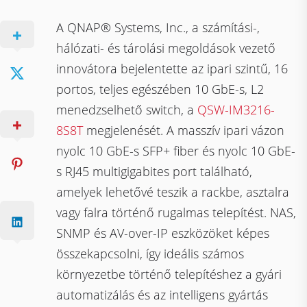
A QNAP® Systems, Inc., a számítási-,
hálózati- és tárolási megoldások vezető
innovátora bejelentette az ipari szintű, 16
portos, teljes egészében 10 GbE-s, L2
menedzselhető switch, a
QSW-IM3216-
8S8T
megjelenését. A masszív ipari vázon
nyolc 10 GbE-s SFP+ fiber és nyolc 10 GbE-
s RJ45 multigigabites port található,
amelyek lehetővé teszik a rackbe, asztalra
vagy falra történő rugalmas telepítést. NAS,
SNMP és AV-over-IP eszközöket képes
összekapcsolni, így ideális számos
környezetbe történő telepítéshez a gyári
automatizálás és az intelligens gyártás