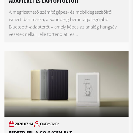
ADAPTERÉT ÉS LAPTOPTÖLTŐIT
A megfizethető számítógépes- és mobilkiegészítőiről
ismert dán márka, a Sandberg bemutatja legújabb
Bluetooth-adapterét – amely képes az analóg hangsáv
vezeték nélküli jellé történő át- és...
2026.07.14.
OnEmOdEr
FEDEZD FEL A GO 6 (GEN II)-T