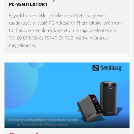
PC-VENTILÁTORT
Egyedi hőmérséklet-érzékelő és fejlett mágneses
csatlakozás a kiváló PC-hűtésértA Thermaltake, prémium
PC-hardvermegoldások vezető márkája bejelentette a
TS120 EX RGB és TS140 EX RGB hűtőventilátorok
megjelenését,...