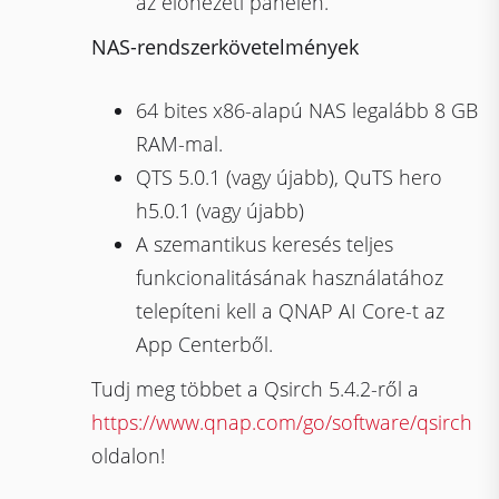
az előnézeti panelen.
NAS-rendszerkövetelmények
64 bites x86-alapú NAS legalább 8 GB
RAM-mal.
QTS 5.0.1 (vagy újabb), QuTS hero
h5.0.1 (vagy újabb)
A szemantikus keresés teljes
funkcionalitásának használatához
telepíteni kell a QNAP AI Core-t az
App Centerből.
Tudj meg többet a Qsirch 5.4.2-ről a
https://www.qnap.com/go/software/qsirch
oldalon!