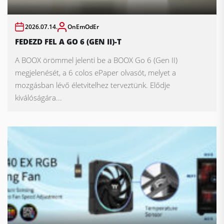
2026.07.14.
OnEmOdEr
FEDEZD FEL A GO 6 (GEN II)-T
A BOOX örömmel jelenti be a BOOX Go 6 (Gen II)
megjelenését, a 6 colos ePaper olvasót, melyet a
mozgásban lévő életvitelhez terveztünk. Elődje
kiválóságára...