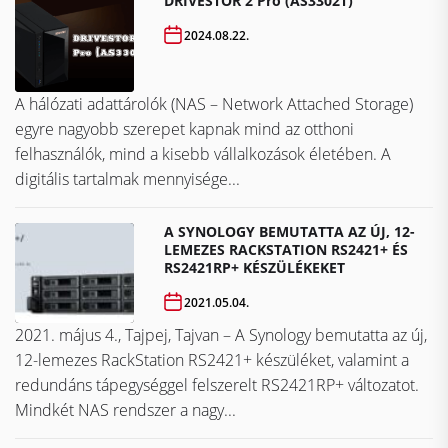
DRIVESTOR 2 Pro (AS3302T)
2024.08.22.
A hálózati adattárolók (NAS – Network Attached Storage)
egyre nagyobb szerepet kapnak mind az otthoni
felhasználók, mind a kisebb vállalkozások életében. A
digitális tartalmak mennyisége...
A SYNOLOGY BEMUTATTA AZ ÚJ, 12-
LEMEZES RACKSTATION RS2421+ ÉS
RS2421RP+ KÉSZÜLÉKEKET
2021.05.04.
2021. május 4., Tajpej, Tajvan – A Synology bemutatta az új,
12-lemezes RackStation RS2421+ készüléket, valamint a
redundáns tápegységgel felszerelt RS2421RP+ változatot.
Mindkét NAS rendszer a nagy...