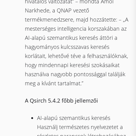
hivatalos változatát” – mondta Amol
Narkhede, a QNAP vezető
termékmenedzsere, majd hozzátette: – „A
mesterséges intelligencia korszakában az
AI-alapú szemantikus keresés áttöri a
hagyományos kulcsszavas keresés
korlátait, lehetővé téve a felhasználóknak,
hogy mindennapi keresési szokásaikat
használva nagyobb pontossággal találják
meg a kívánt tartalmat.”
A Qsirch 5.4.2 főbb jellemzői
AI-alapú szemantikus keresés
Használj természetes nyelvezetet a