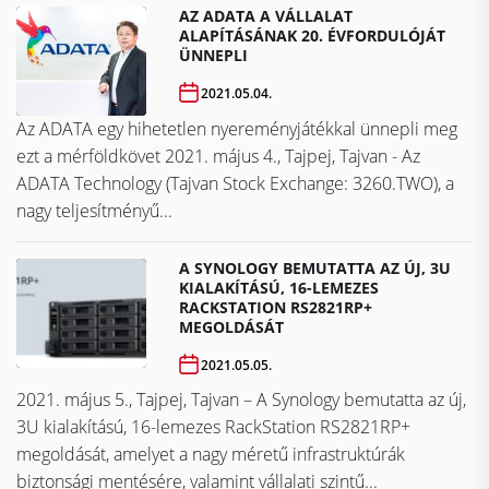
AZ ADATA A VÁLLALAT
ALAPÍTÁSÁNAK 20. ÉVFORDULÓJÁT
ÜNNEPLI
2021.05.04.
Az ADATA egy hihetetlen nyereményjátékkal ünnepli meg
ezt a mérföldkövet ​​​​​​​2021. május 4., Tajpej, Tajvan - Az
ADATA Technology (Tajvan Stock Exchange: 3260.TWO), a
nagy teljesítményű...
A SYNOLOGY BEMUTATTA AZ ÚJ, 3U
KIALAKÍTÁSÚ, 16-LEMEZES
RACKSTATION RS2821RP+
MEGOLDÁSÁT
2021.05.05.
2021. május 5., Tajpej, Tajvan – A Synology bemutatta az új,
3U kialakítású, 16-lemezes RackStation RS2821RP+
megoldását, amelyet a nagy méretű infrastruktúrák
biztonsági mentésére, valamint vállalati szintű...