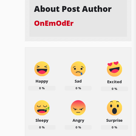
About Post Author
OnEmOdEr
Happy
Sad
Excited
0
%
0
%
0
%
Sleepy
Angry
Surprise
0
%
0
%
0
%