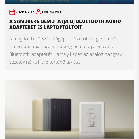
2026.07.15.
OnEmOdEr
A SANDBERG BEMUTATJA ÚJ BLUETOOTH AUDIÓ
ADAPTERÉT ÉS LAPTOPTÖLTŐIT
A megfizethető számítógépes- és mobilkiegészítőiről
ismert dán márka, a Sandberg bemutatja legújabb
Bluetooth-adapterét – amely képes az analóg hangsáv
vezeték nélküli jellé történő át- és...