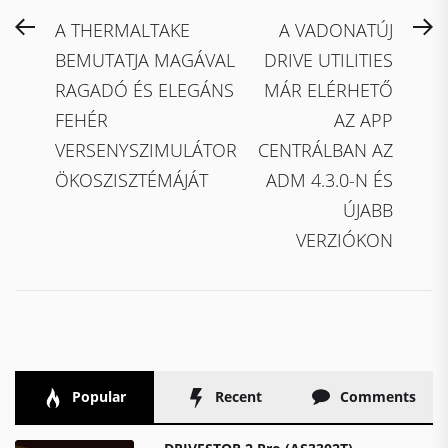
Bejegyzés
Previous
N
A THERMALTAKE
A VADONATÚJ
navigáció
post:
po
BEMUTATJA MAGÁVAL
DRIVE UTILITIES
RAGADÓ ÉS ELEGÁNS
MÁR ELÉRHETŐ
FEHÉR
AZ APP
VERSENYSZIMULÁTOR
CENTRÁLBAN AZ
ÖKOSZISZTÉMÁJÁT
ADM 4.3.0-N ÉS
ÚJABB
VERZIÓKON
Popular
Recent
Comments