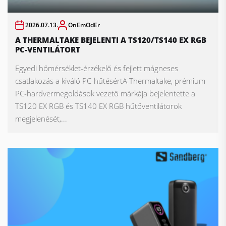
2026.07.13.
OnEmOdEr
A THERMALTAKE BEJELENTI A TS120/TS140 EX RGB
PC-VENTILÁTORT
Egyedi hőmérséklet-érzékelő és fejlett mágneses
csatlakozás a kiváló PC-hűtésértA Thermaltake, prémium
PC-hardvermegoldások vezető márkája bejelentette a
TS120 EX RGB és TS140 EX RGB hűtőventilátorok
megjelenését,...