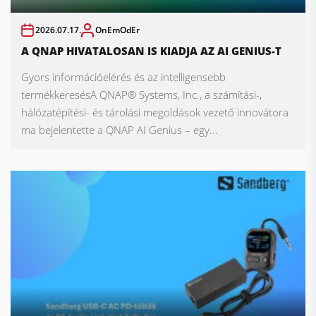
2026.07.17.
OnEmOdEr
A QNAP HIVATALOSAN IS KIADJA AZ AI GENIUS-T
Gyors információelérés és az intelligensebb
termékkeresésA QNAP® Systems, Inc., a számítási-,
hálózatépítési- és tárolási megoldások vezető innovátora
ma bejelentette a QNAP AI Genius – egy...