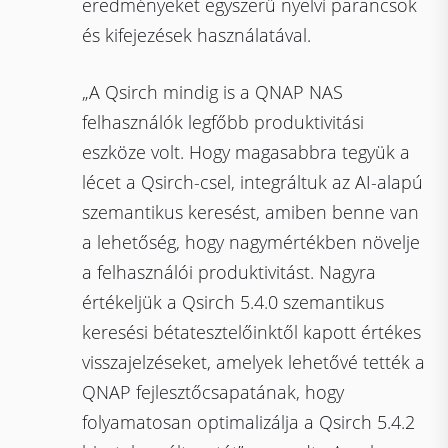
eredményeket egyszerű nyelvi parancsok
és kifejezések használatával.
„A Qsirch mindig is a QNAP NAS
felhasználók legfőbb produktivitási
eszköze volt. Hogy magasabbra tegyük a
lécet a Qsirch-csel, integráltuk az AI-alapú
szemantikus keresést, amiben benne van
a lehetőség, hogy nagymértékben növelje
a felhasználói produktivitást. Nagyra
értékeljük a Qsirch 5.4.0 szemantikus
keresési bétatesztelőinktől kapott értékes
visszajelzéseket, amelyek lehetővé tették a
QNAP fejlesztőcsapatának, hogy
folyamatosan optimalizálja a Qsirch 5.4.2