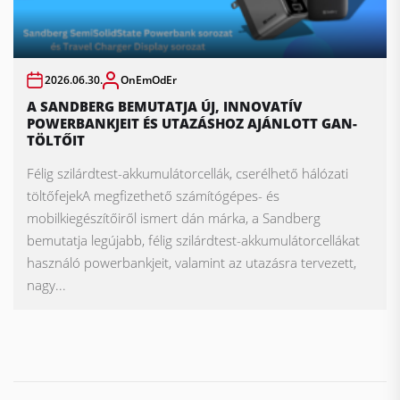
2026.06.30.
OnEmOdEr
A SANDBERG BEMUTATJA ÚJ, INNOVATÍV
POWERBANKJEIT ÉS UTAZÁSHOZ AJÁNLOTT GAN-
TÖLTŐIT
Félig szilárdtest-akkumulátorcellák, cserélhető hálózati
töltőfejekA megfizethető számítógépes- és
mobilkiegészítőiről ismert dán márka, a Sandberg
bemutatja legújabb, félig szilárdtest-akkumulátorcellákat
használó powerbankjeit, valamint az utazásra tervezett,
nagy...