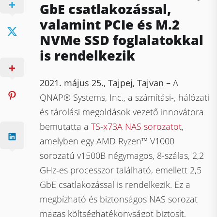
GbE csatlakozással,
valamint PCIe és M.2
NVMe SSD foglalatokkal
is rendelkezik
2021. május 25., Tajpej, Tajvan –
A
QNAP® Systems, Inc., a számítási-, hálózati
és tárolási megoldások vezető innovátora
bemutatta a
TS-x73A NAS sorozatot
,
amelyben egy AMD Ryzen™ V1000
sorozatú v1500B négymagos, 8-szálas, 2,2
GHz-es processzor található, emellett 2,5
GbE csatlakozással is rendelkezik. Ez a
megbízható és biztonságos NAS sorozat
magas költséghatékonyságot biztosít,