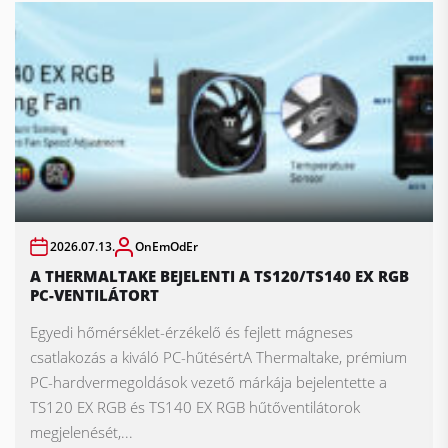
2026.07.13.
OnEmOdEr
A THERMALTAKE BEJELENTI A TS120/TS140 EX RGB
PC-VENTILÁTORT
Egyedi hőmérséklet-érzékelő és fejlett mágneses
csatlakozás a kiváló PC-hűtésértA Thermaltake, prémium
PC-hardvermegoldások vezető márkája bejelentette a
TS120 EX RGB és TS140 EX RGB hűtőventilátorok
megjelenését,...