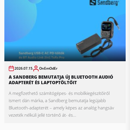
2026.07.15.
OnEmOdEr
A SANDBERG BEMUTATJA ÚJ BLUETOOTH AUDIÓ
ADAPTERÉT ÉS LAPTOPTÖLTŐIT
A megfizethető számítógépes- és mobilkiegészítőiről
ismert dán márka, a Sandberg bemutatja legújabb
Bluetooth-adapterét – amely képes az analóg hangsáv
vezeték nélküli jellé történő át- és...