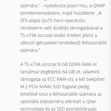
számára.” – nyilatkozta Jason Hsu, a QNAP
termékmenedzsere, majd hozzátette: „A
ZFS-alapú QuTS hero operációs
rendszerre való átváltás támogatásával a
TS-x73A sorozat kiváló értéket jelent a
változó igényekkel rendelkező felhasználók
számára.”
A TS-x73A sorozat 8 GB DDR4 RAM-ot
tartalmaz (legfeljebb 64 GB-ot, valamint
támogatja az ECC RAM-ot), a két beépített
M.2 PCIe NVMe SSD foglalat pedig
lehetővé teszi a felhasználók számára az
optimális teljesítmény elérését a Qtier
technológia és az SSD gyorsítótárazás