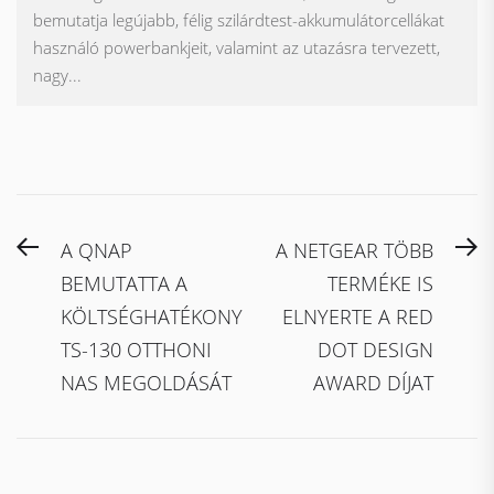
bemutatja legújabb, félig szilárdtest-akkumulátorcellákat
használó powerbankjeit, valamint az utazásra tervezett,
nagy...
Bejegyzés
Previous
N
A QNAP
A NETGEAR TÖBB
navigáció
post:
po
BEMUTATTA A
TERMÉKE IS
KÖLTSÉGHATÉKONY
ELNYERTE A RED
TS-130 OTTHONI
DOT DESIGN
NAS MEGOLDÁSÁT
AWARD DÍJAT