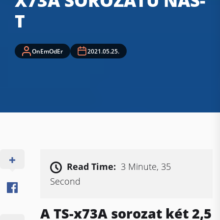
X73A SOROZATÚ NAS-
T
OnEmOdEr
2021.05.25.
Read Time:
3 Minute, 35
Second
A TS-x73A sorozat két 2,5