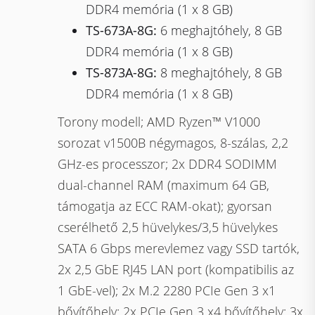
DDR4 memória (1 x 8 GB)
TS-673A-8G:
6 meghajtóhely, 8 GB
DDR4 memória (1 x 8 GB)
TS-873A-8G:
8 meghajtóhely, 8 GB
DDR4 memória (1 x 8 GB)
Torony modell; AMD Ryzen™ V1000
sorozat v1500B négymagos, 8-szálas, 2,2
GHz-es processzor; 2x DDR4 SODIMM
dual-channel RAM (maximum 64 GB,
támogatja az ECC RAM-okat); gyorsan
cserélhető 2,5 hüvelykes/3,5 hüvelykes
SATA 6 Gbps merevlemez vagy SSD tartók,
2x 2,5 GbE RJ45 LAN port (kompatibilis az
1 GbE-vel); 2x M.2 2280 PCIe Gen 3 x1
bővítőhely; 2x PCIe Gen 3 x4 bővítőhely; 3x