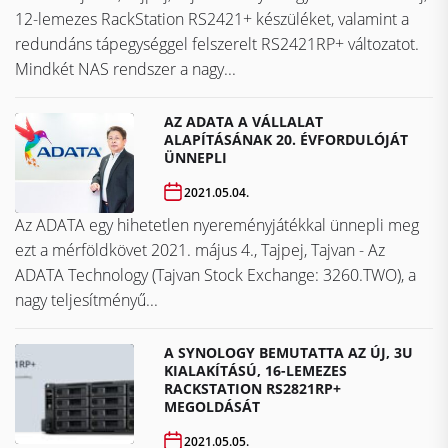
2021. május 4., Tajpej, Tajvan – A Synology bemutatta az új,
12-lemezes RackStation RS2421+ készüléket, valamint a
redundáns tápegységgel felszerelt RS2421RP+ változatot.
Mindkét NAS rendszer a nagy...
AZ ADATA A VÁLLALAT
ALAPÍTÁSÁNAK 20. ÉVFORDULÓJÁT
ÜNNEPLI
2021.05.04.
Az ADATA egy hihetetlen nyereményjátékkal ünnepli meg
ezt a mérföldkövet ​​​​​​​2021. május 4., Tajpej, Tajvan - Az
ADATA Technology (Tajvan Stock Exchange: 3260.TWO), a
nagy teljesítményű...
A SYNOLOGY BEMUTATTA AZ ÚJ, 3U
KIALAKÍTÁSÚ, 16-LEMEZES
RACKSTATION RS2821RP+
MEGOLDÁSÁT
2021.05.05.