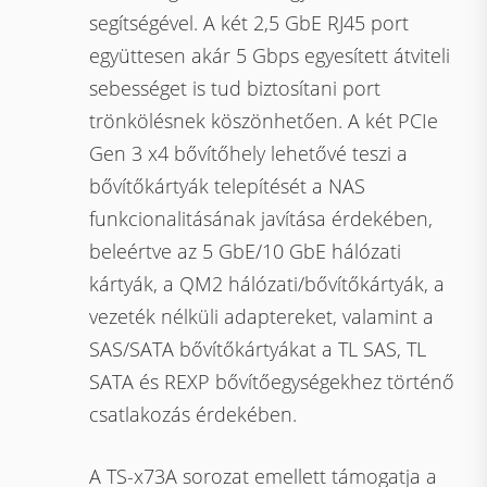
segítségével. A két 2,5 GbE RJ45 port
együttesen akár 5 Gbps egyesített átviteli
sebességet is tud biztosítani port
trönkölésnek köszönhetően. A két PCIe
Gen 3 x4 bővítőhely lehetővé teszi a
bővítőkártyák telepítését a NAS
funkcionalitásának javítása érdekében,
beleértve az 5 GbE/10 GbE hálózati
kártyák, a QM2 hálózati/bővítőkártyák, a
vezeték nélküli adaptereket, valamint a
SAS/SATA bővítőkártyákat a TL SAS, TL
SATA és REXP bővítőegységekhez történő
csatlakozás érdekében.
A TS-x73A sorozat emellett támogatja a