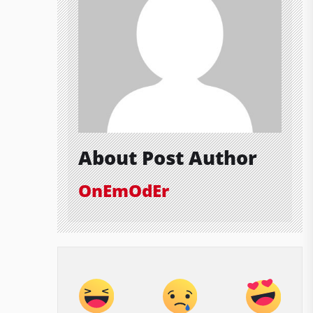
About Post Author
OnEmOdEr