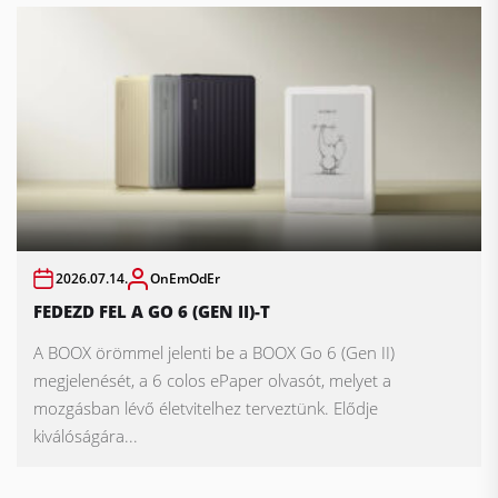
2026.07.14.
OnEmOdEr
FEDEZD FEL A GO 6 (GEN II)-T
A BOOX örömmel jelenti be a BOOX Go 6 (Gen II)
megjelenését, a 6 colos ePaper olvasót, melyet a
mozgásban lévő életvitelhez terveztünk. Elődje
kiválóságára...