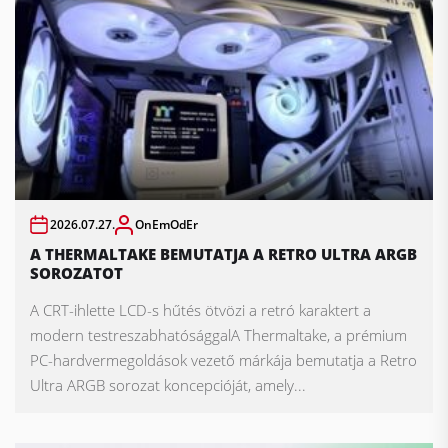
2026.07.27.
OnEmOdEr
A THERMALTAKE BEMUTATJA A RETRO ULTRA ARGB
SOROZATOT
A CRT-ihlette LCD-s hűtés ötvözi a retró karaktert a
modern testreszabhatósággalA Thermaltake, a prémium
PC-hardvermegoldások vezető márkája bemutatja a Retro
Ultra ARGB sorozat koncepcióját, amely...