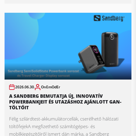
2026.06.30.
OnEmOdEr
A SANDBERG BEMUTATJA ÚJ, INNOVATÍV
POWERBANKJEIT ÉS UTAZÁSHOZ AJÁNLOTT GAN-
TÖLTŐIT
Félig szilárdtest-akkumulátorcellák, cserélhető hálózati
töltőfejekA megfizethető számítógépes- és
mobilkiegészítőiről ismert dán márka, a Sandberg