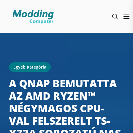
Skip
to
the
content
Egyéb Kategória
A QNAP BEMUTATTA
AZ AMD RYZEN™
NÉGYMAGOS CPU-
VAL FELSZERELT TS-