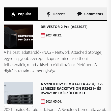
Popular
Recent
Comments
DRIVESTOR 2 Pro (AS3302T)
2024.08.22.
A hálózati adattárolók (NAS – Network Attached Storage)
egyre nagyobb szerepet kapnak mind az otthoni
felhasználók, mind a kisebb vállalkozások életében. A
digitális tartalmak mennyisége...
A SYNOLOGY BEMUTATTA AZ ÚJ, 12-
LEMEZES RACKSTATION RS2421+ ÉS
RS2421RP+ KÉSZÜLÉKEKET
2021.05.04.