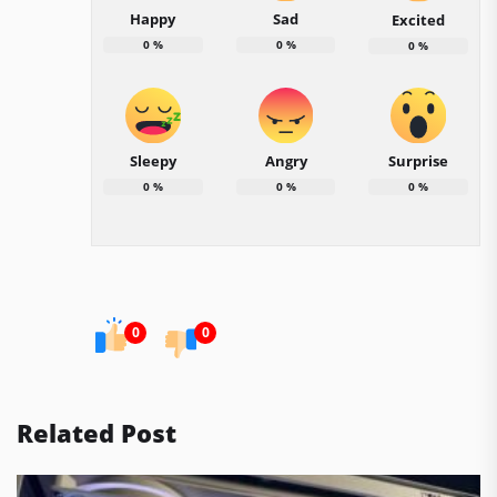
Happy
Sad
Excited
0
%
0
%
0
%
Sleepy
Angry
Surprise
0
%
0
%
0
%
0
0
Related Post