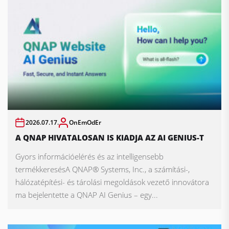
2026.07.17.
OnEmOdEr
A QNAP HIVATALOSAN IS KIADJA AZ AI GENIUS-T
Gyors információelérés és az intelligensebb
termékkeresésA QNAP® Systems, Inc., a számítási-,
hálózatépítési- és tárolási megoldások vezető innovátora
ma bejelentette a QNAP AI Genius – egy...