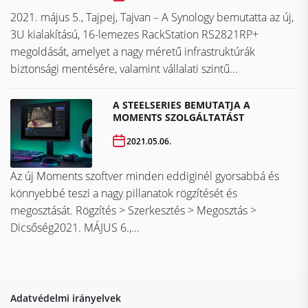
2021. május 5., Tajpej, Tajvan – A Synology bemutatta az új,
3U kialakítású, 16-lemezes RackStation RS2821RP+
megoldását, amelyet a nagy méretű infrastruktúrák
biztonsági mentésére, valamint vállalati szintű...
A STEELSERIES BEMUTATJA A
MOMENTS SZOLGÁLTATÁST
2021.05.06.
Az új Moments szoftver minden eddiginél gyorsabbá és
könnyebbé teszi a nagy pillanatok rögzítését és
megosztását. Rögzítés > Szerkesztés > Megosztás >
Dicsőség2021. MÁJUS 6.,...
Adatvédelmi irányelvek