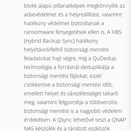
blokk alapú pillanatképek megkönnyítik az
adatvédelmet és a helyreállítást, valamint
hatékony védelmet biztosítanak a
ransomware fenyegetések ellen is. A HBS
(Hybrid Backup Sync) hatékony
helyi/távoli/felhő biztonsági mentési
feladatokat hajt végre, míg a QuDedup
technológia a forrásnál deduplikálja a
biztonsági mentési fájlokat, ezzel
csökkentve a biztonsági mentési időt,
emellett helyet és sávszélességet takarít
meg, valamint felgyorsítja a többverziós
biztonsági mentést is a nagyobb védelem
érdekében. A Qsync lehetővé teszi a QNAP
NAS készülék és a társított eszközök