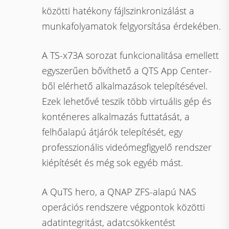
közötti hatékony fájlszinkronizálást a
munkafolyamatok felgyorsítása érdekében.
A TS-x73A sorozat funkcionalitása emellett
egyszerűen bővíthető a QTS App Center-
ből elérhető alkalmazások telepítésével.
Ezek lehetővé teszik több virtuális gép és
konténeres alkalmazás futtatását, a
felhőalapú átjárók telepítését, egy
professzionális videómegfigyelő rendszer
kiépítését és még sok egyéb mást.
A QuTS hero, a QNAP ZFS-alapú NAS
operációs rendszere végpontok közötti
adatintegritást, adatcsökkentést