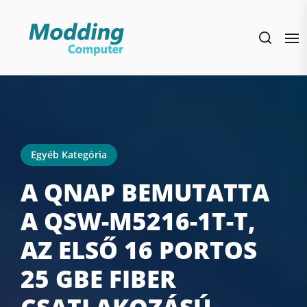
Skip
to
the
content
Egyéb Kategória
A QNAP BEMUTATTA
A QSW-M5216-1T-T,
AZ ELSŐ 16 PORTOS
25 GBE FIBER