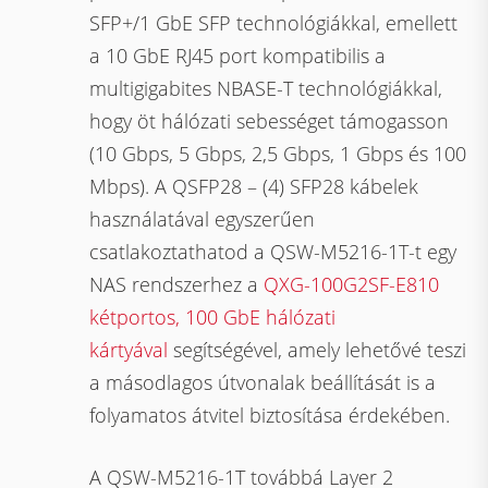
SFP+/1 GbE SFP technológiákkal, emellett
a 10 GbE RJ45 port kompatibilis a
multigigabites NBASE-T technológiákkal,
hogy öt hálózati sebességet támogasson
(10 Gbps, 5 Gbps, 2,5 Gbps, 1 Gbps és 100
Mbps). A QSFP28 – (4) SFP28 kábelek
használatával egyszerűen
csatlakoztathatod a QSW-M5216-1T-t egy
NAS rendszerhez a
QXG-100G2SF-E810
kétportos, 100 GbE hálózati
kártyával
segítségével, amely lehetővé teszi
a másodlagos útvonalak beállítását is a
folyamatos átvitel biztosítása érdekében.
A QSW-M5216-1T továbbá Layer 2