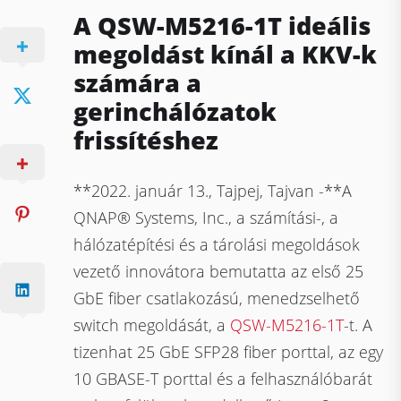
A QSW-M5216-1T ideális
megoldást kínál a KKV-k
számára a
gerinchálózatok
frissítéshez
**2022. január 13., Tajpej, Tajvan -**A
QNAP® Systems, Inc., a számítási-, a
hálózatépítési és a tárolási megoldások
vezető innovátora bemutatta az első 25
GbE fiber csatlakozású, menedzselhető
switch megoldását, a
QSW-M5216-1T
-t. A
tizenhat 25 GbE SFP28 fiber porttal, az egy
10 GBASE-T porttal és a felhasználóbarát