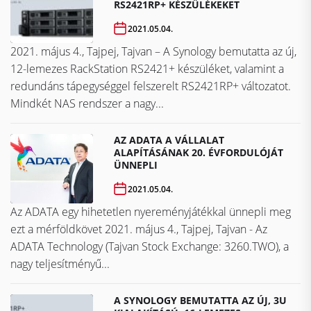
RS2421RP+ KÉSZÜLÉKEKET
2021.05.04.
2021. május 4., Tajpej, Tajvan – A Synology bemutatta az új,
12-lemezes RackStation RS2421+ készüléket, valamint a
redundáns tápegységgel felszerelt RS2421RP+ változatot.
Mindkét NAS rendszer a nagy...
AZ ADATA A VÁLLALAT
ALAPÍTÁSÁNAK 20. ÉVFORDULÓJÁT
ÜNNEPLI
2021.05.04.
Az ADATA egy hihetetlen nyereményjátékkal ünnepli meg
ezt a mérföldkövet ​​​​​​​2021. május 4., Tajpej, Tajvan - Az
ADATA Technology (Tajvan Stock Exchange: 3260.TWO), a
nagy teljesítményű...
A SYNOLOGY BEMUTATTA AZ ÚJ, 3U