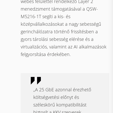
webes felülettel rendelkező Layer 2
menedzsment támogatásával a QSW-
M5216-1T segíti a kis- és
középvállalkozásokat a nagy sebességű
gerinchálózatra történő frissítésben a
gyors tárolási sebesség elérése és a
virtualizációs, valamint az AI alkalmazások
felgyorsítása érdekében.
„A 25 GbE azonnal érezhető
költségvetési előnyt és
széleskörű kompatibilitást
biztosít a KKV szerverek