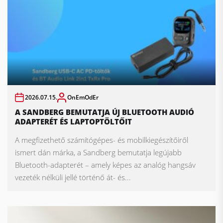
2026.07.15.
OnEmOdEr
A SANDBERG BEMUTATJA ÚJ BLUETOOTH AUDIÓ
ADAPTERÉT ÉS LAPTOPTÖLTŐIT
A megfizethető számítógépes- és mobilkiegészítőiről
ismert dán márka, a Sandberg bemutatja legújabb
Bluetooth-adapterét – amely képes az analóg hangsáv
vezeték nélküli jellé történő át- és...