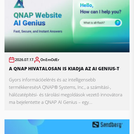
2026.07.17.
OnEmOdEr
A QNAP HIVATALOSAN IS KIADJA AZ AI GENIUS-T
Gyors információelérés és az intelligensebb
termékkeresésA QNAP® Systems, Inc., a számítási-,
hálózatépítési- és tárolási megoldások vezető innovátora
ma bejelentette a QNAP AI Genius – egy...