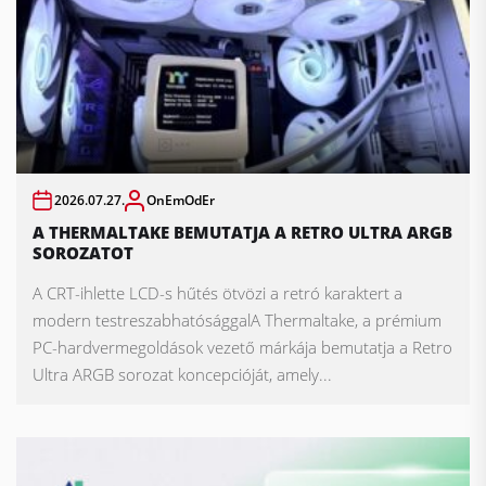
2026.07.27.
OnEmOdEr
A THERMALTAKE BEMUTATJA A RETRO ULTRA ARGB
SOROZATOT
A CRT-ihlette LCD-s hűtés ötvözi a retró karaktert a
modern testreszabhatósággalA Thermaltake, a prémium
PC-hardvermegoldások vezető márkája bemutatja a Retro
Ultra ARGB sorozat koncepcióját, amely...