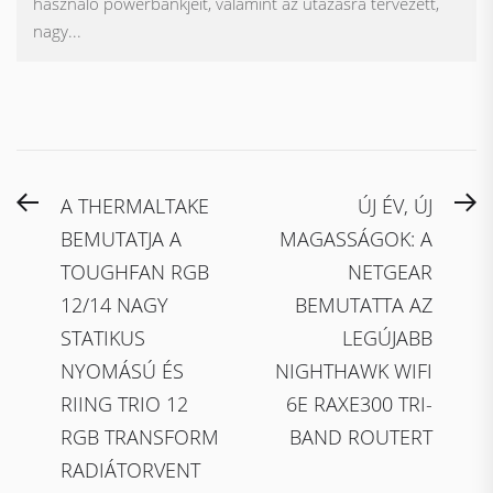
használó powerbankjeit, valamint az utazásra tervezett,
nagy...
Bejegyzés
Previous
N
A THERMALTAKE
ÚJ ÉV, ÚJ
navigáció
post:
po
BEMUTATJA A
MAGASSÁGOK: A
TOUGHFAN RGB
NETGEAR
12/14 NAGY
BEMUTATTA AZ
STATIKUS
LEGÚJABB
NYOMÁSÚ ÉS
NIGHTHAWK WIFI
RIING TRIO 12
6E RAXE300 TRI-
RGB TRANSFORM
BAND ROUTERT
RADIÁTORVENT