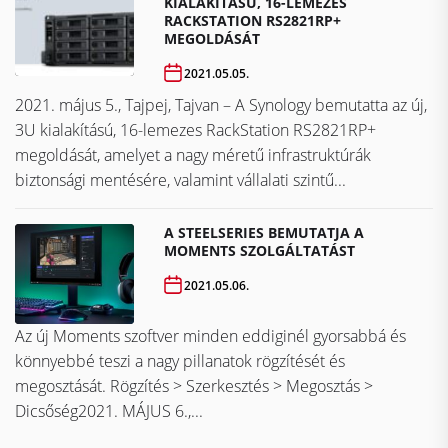
KIALAKÍTÁSÚ, 16-LEMEZES
RACKSTATION RS2821RP+
MEGOLDÁSÁT
2021.05.05.
2021. május 5., Tajpej, Tajvan – A Synology bemutatta az új,
3U kialakítású, 16-lemezes RackStation RS2821RP+
megoldását, amelyet a nagy méretű infrastruktúrák
biztonsági mentésére, valamint vállalati szintű...
A STEELSERIES BEMUTATJA A
MOMENTS SZOLGÁLTATÁST
2021.05.06.
Az új Moments szoftver minden eddiginél gyorsabbá és
könnyebbé teszi a nagy pillanatok rögzítését és
megosztását. Rögzítés > Szerkesztés > Megosztás >
Dicsőség2021. MÁJUS 6.,...