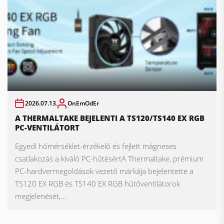
2026.07.13.
OnEmOdEr
A THERMALTAKE BEJELENTI A TS120/TS140 EX RGB
PC-VENTILÁTORT
Egyedi hőmérséklet-érzékelő és fejlett mágneses
csatlakozás a kiváló PC-hűtésértA Thermaltake, prémium
PC-hardvermegoldások vezető márkája bejelentette a
TS120 EX RGB és TS140 EX RGB hűtőventilátorok
megjelenését,...