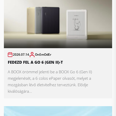
2026.07.14.
OnEmOdEr
FEDEZD FEL A GO 6 (GEN II)-T
A BOOX örömmel jelenti be a BOOX Go 6 (Gen II)
megjelenését, a 6 colos ePaper olvasót, melyet a
mozgásban lévő életvitelhez terveztünk. Elődje
kiválóságára...