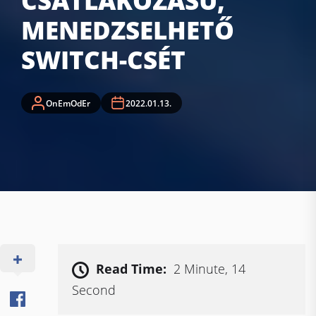
CSATLAKOZÁSÚ,
MENEDZSELHETŐ
SWITCH-CSÉT
OnEmOdEr
2022.01.13.
Read Time:
2 Minute, 14
Second