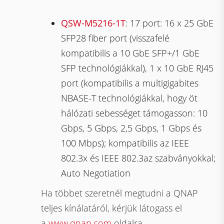
QSW-M5216-1T
: 17 port: 16 x 25 GbE
SFP28 fiber port (visszafelé
kompatibilis a 10 GbE SFP+/1 GbE
SFP technológiákkal), 1 x 10 GbE RJ45
port (kompatibilis a multigigabites
NBASE-T technológiákkal, hogy öt
hálózati sebességet támogasson: 10
Gbps, 5 Gbps, 2,5 Gbps, 1 Gbps és
100 Mbps); kompatibilis az IEEE
802.3x és IEEE 802.3az szabványokkal;
Auto Negotiation
Ha többet szeretnél megtudni a QNAP
teljes kínálatáról, kérjük látogass el
a
www.qnap.com
oldalra.