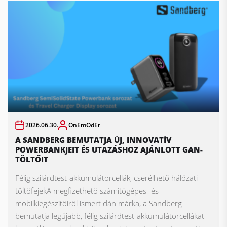
2026.06.30.
OnEmOdEr
A SANDBERG BEMUTATJA ÚJ, INNOVATÍV
POWERBANKJEIT ÉS UTAZÁSHOZ AJÁNLOTT GAN-
TÖLTŐIT
Félig szilárdtest-akkumulátorcellák, cserélhető hálózati
töltőfejekA megfizethető számítógépes- és
mobilkiegészítőiről ismert dán márka, a Sandberg
bemutatja legújabb, félig szilárdtest-akkumulátorcellákat