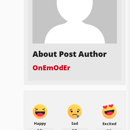
About Post Author
OnEmOdEr
Happy
Sad
Excited
0
%
0
%