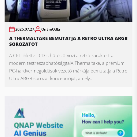
2026.07.27.
OnEmOdEr
A THERMALTAKE BEMUTATJA A RETRO ULTRA ARGB
SOROZATOT
A CRT-ihlette LCD-s hűtés ötvözi a retró karaktert a
modern testreszabhatósággalA Thermaltake, a prémium
PC-hardvermegoldások vezető márkája bemutatja a Retro
Ultra ARGB sorozat koncepcióját, amely...