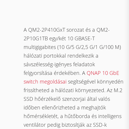
A QM2-2P410GxT sorozat és a QM2-
2P10G1TB egy/két 10 GBASE-T
multigigabites (10 G/5 G/2,5 G/1 G/100 M)
hálózati portokkal rendelkezik a
sávszélesség-igényes feladatok
felgyorsítása érdekében. A
QNAP 10 GbE
switch megoldásai
segítségével könnyedén
frissítheted a hálózati környezeted. Az M.2
SSD hőérzékelő szenzorjai által valós
időben ellenőrizheted a meghajtók
hőmérsékletét, a hűtőborda és intelligens
ventilátor pedig biztosítják az SSD-k