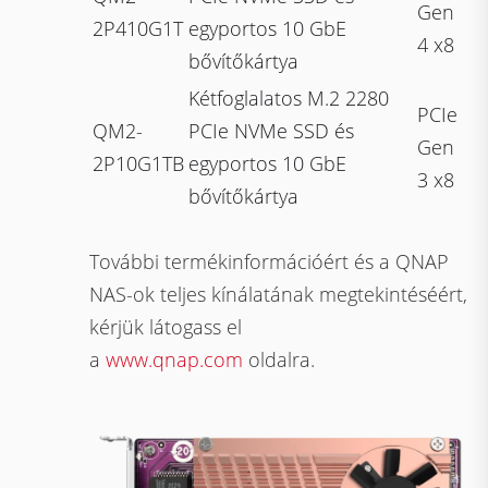
Gen
2P410G1T
egyportos 10 GbE
4 x8
bővítőkártya
Kétfoglalatos M.2 2280
PCIe
QM2-
PCIe NVMe SSD és
Gen
2P10G1TB
egyportos 10 GbE
3 x8
bővítőkártya
További termékinformációért és a QNAP
NAS-ok teljes kínálatának megtekintéséért,
kérjük látogass el
a
www.qnap.com
oldalra.