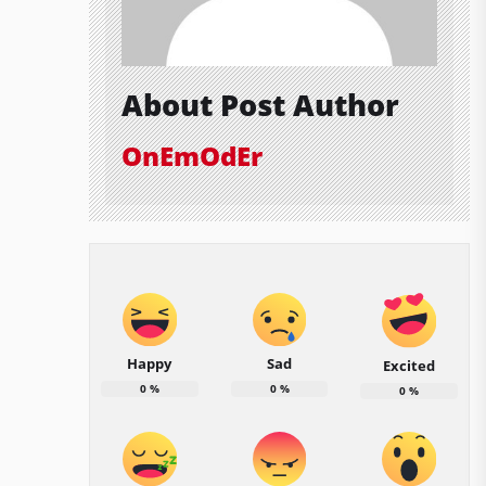
About Post Author
OnEmOdEr
Happy
Sad
Excited
0
%
0
%
0
%