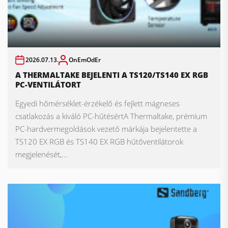
2026.07.13.
OnEmOdEr
A THERMALTAKE BEJELENTI A TS120/TS140 EX RGB
PC-VENTILÁTORT
Egyedi hőmérséklet-érzékelő és fejlett mágneses
csatlakozás a kiváló PC-hűtésértA Thermaltake, prémium
PC-hardvermegoldások vezető márkája bejelentette a
TS120 EX RGB és TS140 EX RGB hűtőventilátorok
megjelenését,...