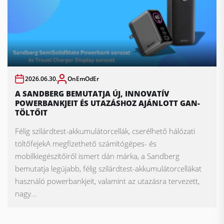
2026.06.30.
OnEmOdEr
A SANDBERG BEMUTATJA ÚJ, INNOVATÍV
POWERBANKJEIT ÉS UTAZÁSHOZ AJÁNLOTT GAN-
TÖLTŐIT
Félig szilárdtest-akkumulátorcellák, cserélhető hálózati
töltőfejekA megfizethető számítógépes- és
mobilkiegészítőiről ismert dán márka, a Sandberg
bemutatja legújabb, félig szilárdtest-akkumulátorcellákat
használó powerbankjeit, valamint az utazásra tervezett,
nagy...