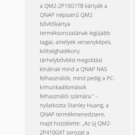
a QM2-2P10G1TB kártyák a
QNAP népszerű QM2
bővítőkártya
terméksorozatának legújabb
tagjai, amelyek versenyképes,
költséghatékony
tárhelybővítési megoldást
kínálnak mind a QNAP NAS
felhasználók, mind pedig a PC-
k/munkaállomások
felhasználói számára.” –
nyilatkozta Stanley Huang, a
QNAP termékmenedzsere,
majd hozzátette: „Az új QM2-
2P410GXT sorozat a