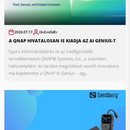
2026.07.17.
OnEmOdEr
A QNAP HIVATALOSAN IS KIADJA AZ AI GENIUS-T
Gyors információelérés és az intelligensebb
termékkeresésA QNAP® Systems, Inc., a számítási-,
hálózatépítési- és tárolási megoldások vezető innovátora
ma bejelentette a QNAP AI Genius – egy...