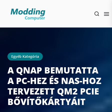
Skip
to
the
content
Egyéb Kategória
A QNAP BEMUTATTA
A PC-HEZ ÉS NAS-HOZ
TERVEZETT QM2 PCIE
BŐVÍTŐKÁRTYÁIT