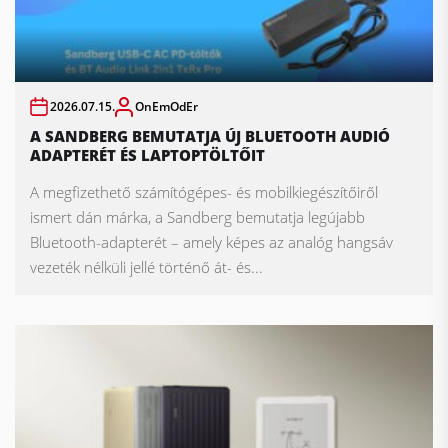
2026.07.15.
OnEmOdEr
A SANDBERG BEMUTATJA ÚJ BLUETOOTH AUDIÓ
ADAPTERÉT ÉS LAPTOPTÖLTŐIT
A megfizethető számítógépes- és mobilkiegészítőiről
ismert dán márka, a Sandberg bemutatja legújabb
Bluetooth-adapterét – amely képes az analóg hangsáv
vezeték nélküli jellé történő át- és...