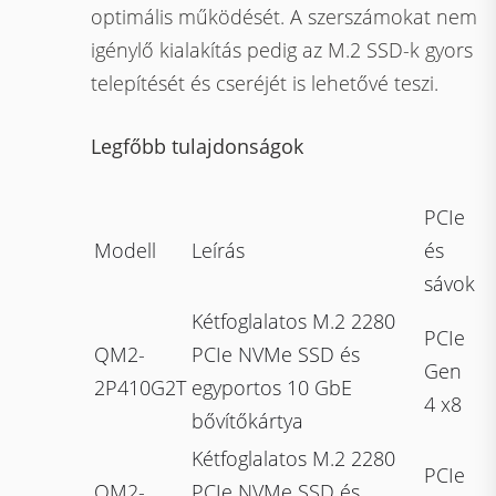
optimális működését. A szerszámokat nem
igénylő kialakítás pedig az M.2 SSD-k gyors
telepítését és cseréjét is lehetővé teszi.
Legfőbb tulajdonságok
PCIe
Modell
Leírás
és
sávok
Kétfoglalatos M.2 2280
PCIe
QM2-
PCIe NVMe SSD és
Gen
2P410G2T
egyportos 10 GbE
4 x8
bővítőkártya
Kétfoglalatos M.2 2280
PCIe
QM2-
PCIe NVMe SSD és