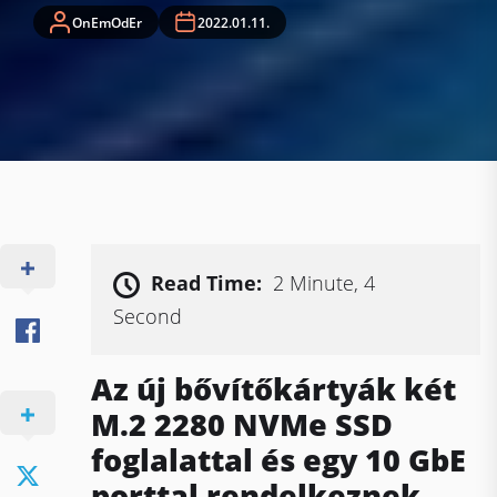
OnEmOdEr
2022.01.11.
Read Time:
2 Minute, 4
Second
Az új bővítőkártyák két
M.2 2280 NVMe SSD
foglalattal és egy 10 GbE
porttal rendelkeznek