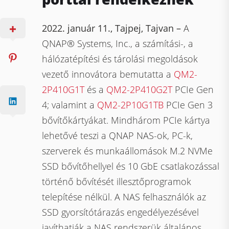
2022. január 11., Tajpej, Tajvan –
A
QNAP® Systems, Inc., a számítási-, a
hálózatépítési és tárolási megoldások
vezető innovátora bemutatta a
QM2-
2P410G1T
és a
QM2-2P410G2T
PCIe Gen
4; valamint a
QM2-2P10G1TB
PCIe Gen 3
bővítőkártyákat. Mindhárom PCIe kártya
lehetővé teszi a QNAP NAS-ok, PC-k,
szerverek és munkaállomások M.2 NVMe
SSD bővítőhellyel és 10 GbE csatlakozással
történő bővítését illesztőprogramok
telepítése nélkül. A NAS felhasználók az
SSD gyorsítótárazás engedélyezésével
javíthatják a NAS rendszerük általános