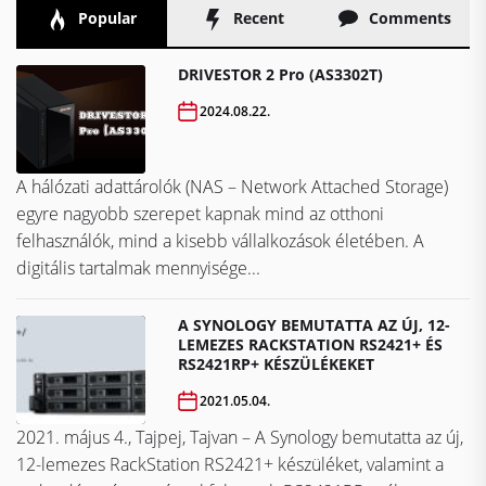
Popular
Recent
Comments
DRIVESTOR 2 Pro (AS3302T)
2024.08.22.
A hálózati adattárolók (NAS – Network Attached Storage)
egyre nagyobb szerepet kapnak mind az otthoni
felhasználók, mind a kisebb vállalkozások életében. A
digitális tartalmak mennyisége...
A SYNOLOGY BEMUTATTA AZ ÚJ, 12-
LEMEZES RACKSTATION RS2421+ ÉS
RS2421RP+ KÉSZÜLÉKEKET
2021.05.04.
2021. május 4., Tajpej, Tajvan – A Synology bemutatta az új,
12-lemezes RackStation RS2421+ készüléket, valamint a