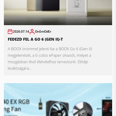
2026.07.14.
OnEmOdEr
FEDEZD FEL A GO 6 (GEN II)-T
A BOOX örömmel jelenti be a BOOX Go 6 (Gen II)
megjelenését, a 6 colos ePaper olvasót, melyet a
mozgásban lévő életvitelhez terveztünk. Elődje
kiválóságára...