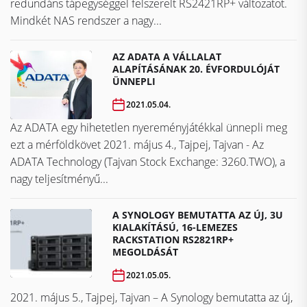
redundáns tápegységgel felszerelt RS2421RP+ változatot.
Mindkét NAS rendszer a nagy...
AZ ADATA A VÁLLALAT
ALAPÍTÁSÁNAK 20. ÉVFORDULÓJÁT
ÜNNEPLI
2021.05.04.
Az ADATA egy hihetetlen nyereményjátékkal ünnepli meg
ezt a mérföldkövet ​​​​​​​2021. május 4., Tajpej, Tajvan - Az
ADATA Technology (Tajvan Stock Exchange: 3260.TWO), a
nagy teljesítményű...
A SYNOLOGY BEMUTATTA AZ ÚJ, 3U
KIALAKÍTÁSÚ, 16-LEMEZES
RACKSTATION RS2821RP+
MEGOLDÁSÁT
2021.05.05.
2021. május 5., Tajpej, Tajvan – A Synology bemutatta az új,