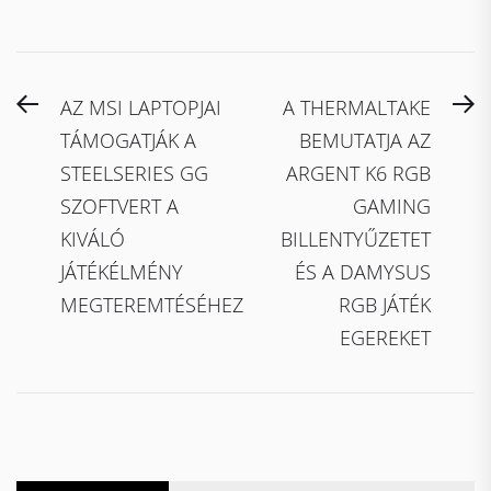
Bejegyzés
Previous
N
AZ MSI LAPTOPJAI
A THERMALTAKE
navigáció
post:
po
TÁMOGATJÁK A
BEMUTATJA AZ
STEELSERIES GG
ARGENT K6 RGB
SZOFTVERT A
GAMING
KIVÁLÓ
BILLENTYŰZETET
JÁTÉKÉLMÉNY
ÉS A DAMYSUS
MEGTEREMTÉSÉHEZ
RGB JÁTÉK
EGEREKET