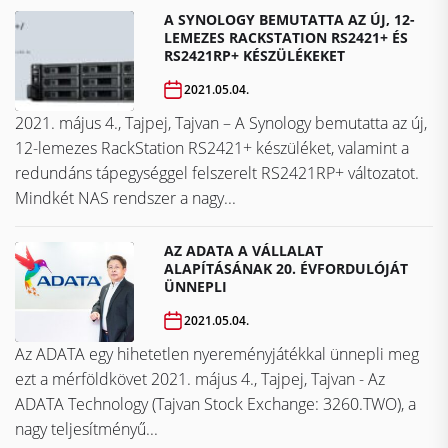
A SYNOLOGY BEMUTATTA AZ ÚJ, 12-
LEMEZES RACKSTATION RS2421+ ÉS
RS2421RP+ KÉSZÜLÉKEKET
2021.05.04.
2021. május 4., Tajpej, Tajvan – A Synology bemutatta az új,
12-lemezes RackStation RS2421+ készüléket, valamint a
redundáns tápegységgel felszerelt RS2421RP+ változatot.
Mindkét NAS rendszer a nagy...
AZ ADATA A VÁLLALAT
ALAPÍTÁSÁNAK 20. ÉVFORDULÓJÁT
ÜNNEPLI
2021.05.04.
Az ADATA egy hihetetlen nyereményjátékkal ünnepli meg
ezt a mérföldkövet ​​​​​​​2021. május 4., Tajpej, Tajvan - Az
ADATA Technology (Tajvan Stock Exchange: 3260.TWO), a
nagy teljesítményű...