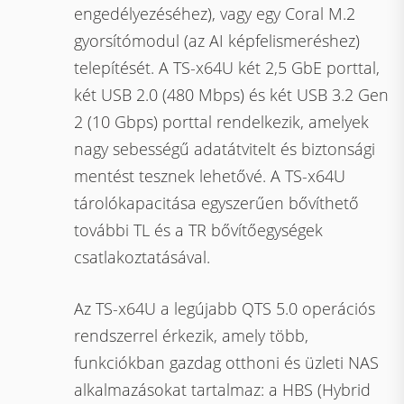
engedélyezéséhez), vagy egy Coral M.2
gyorsítómodul (az AI képfelismeréshez)
telepítését. A TS-x64U két 2,5 GbE porttal,
két USB 2.0 (480 Mbps) és két USB 3.2 Gen
2 (10 Gbps) porttal rendelkezik, amelyek
nagy sebességű adatátvitelt és biztonsági
mentést tesznek lehetővé. A TS-x64U
tárolókapacitása egyszerűen bővíthető
további TL és a TR bővítőegységek
csatlakoztatásával.
Az TS-x64U a legújabb QTS 5.0 operációs
rendszerrel érkezik, amely több,
funkciókban gazdag otthoni és üzleti NAS
alkalmazásokat tartalmaz: a HBS (Hybrid