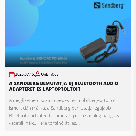
2026.07.15.
OnEmOdEr
A SANDBERG BEMUTATJA ÚJ BLUETOOTH AUDIÓ
ADAPTERÉT ÉS LAPTOPTÖLTŐIT
A megfizethető számítógépes- és mobilkiegészítőiről
ismert dán márka, a Sandberg bemutatja legújabb
Bluetooth-adapterét – amely képes az analóg hangsáv
vezeték nélküli jellé történő át- és...