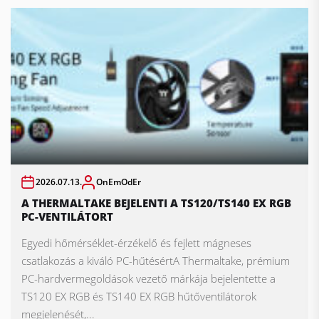
2026.07.13.
OnEmOdEr
A THERMALTAKE BEJELENTI A TS120/TS140 EX RGB
PC-VENTILÁTORT
Egyedi hőmérséklet-érzékelő és fejlett mágneses
csatlakozás a kiváló PC-hűtésértA Thermaltake, prémium
PC-hardvermegoldások vezető márkája bejelentette a
TS120 EX RGB és TS140 EX RGB hűtőventilátorok
megjelenését,...