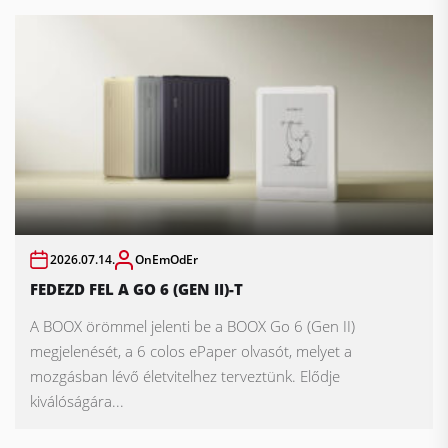
2026.07.14.
OnEmOdEr
FEDEZD FEL A GO 6 (GEN II)-T
A BOOX örömmel jelenti be a BOOX Go 6 (Gen II)
megjelenését, a 6 colos ePaper olvasót, melyet a
mozgásban lévő életvitelhez terveztünk. Elődje
kiválóságára...