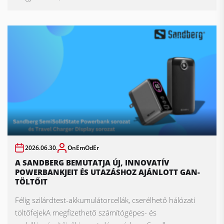
2026.06.30.
OnEmOdEr
A SANDBERG BEMUTATJA ÚJ, INNOVATÍV
POWERBANKJEIT ÉS UTAZÁSHOZ AJÁNLOTT GAN-
TÖLTŐIT
Félig szilárdtest-akkumulátorcellák, cserélhető hálózati
töltőfejekA megfizethető számítógépes- és