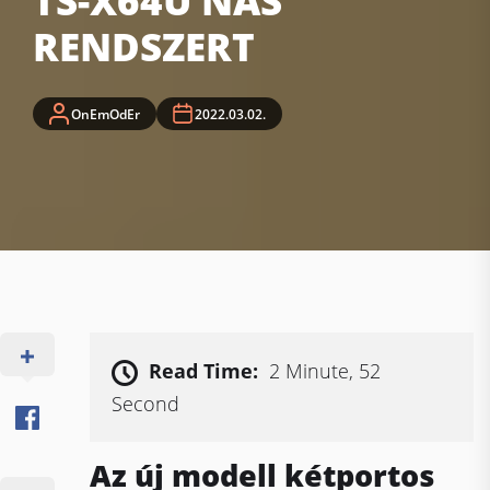
TS-X64U NAS
RENDSZERT
OnEmOdEr
2022.03.02.
Read Time:
2 Minute, 52
Second
Az új modell kétportos