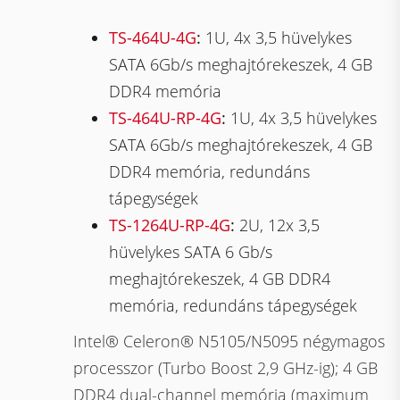
TS-464U-4G
:
1U, 4x 3,5 hüvelykes
SATA 6Gb/s meghajtórekeszek, 4 GB
DDR4 memória
TS-464U-RP-4G
:
1U, 4x 3,5 hüvelykes
SATA 6Gb/s meghajtórekeszek, 4 GB
DDR4 memória, redundáns
tápegységek
TS-1264U-RP-4G
:
2U, 12x 3,5
hüvelykes SATA 6 Gb/s
meghajtórekeszek, 4 GB DDR4
memória, redundáns tápegységek
Intel® Celeron® N5105/N5095 négymagos
processzor (Turbo Boost 2,9 GHz-ig); 4 GB
DDR4 dual-channel memória (maximum