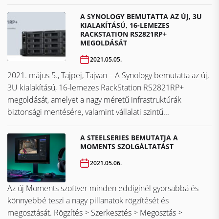
A SYNOLOGY BEMUTATTA AZ ÚJ, 3U
KIALAKÍTÁSÚ, 16-LEMEZES
RACKSTATION RS2821RP+
MEGOLDÁSÁT
2021.05.05.
2021. május 5., Tajpej, Tajvan – A Synology bemutatta az új,
3U kialakítású, 16-lemezes RackStation RS2821RP+
megoldását, amelyet a nagy méretű infrastruktúrák
biztonsági mentésére, valamint vállalati szintű...
A STEELSERIES BEMUTATJA A
MOMENTS SZOLGÁLTATÁST
2021.05.06.
Az új Moments szoftver minden eddiginél gyorsabbá és
könnyebbé teszi a nagy pillanatok rögzítését és
megosztását. Rögzítés > Szerkesztés > Megosztás >