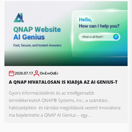
2026.07.17.
OnEmOdEr
A QNAP HIVATALOSAN IS KIADJA AZ AI GENIUS-T
Gyors információelérés és az intelligensebb
termékkeresésA QNAP® Systems, Inc., a számítási-,
hálózatépítési- és tárolási megoldások vezető innovátora
ma bejelentette a QNAP AI Genius – egy...