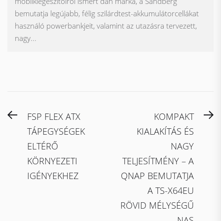
mobilkiegészítőiről ismert dán márka, a Sandberg
bemutatja legújabb, félig szilárdtest-akkumulátorcellákat
használó powerbankjeit, valamint az utazásra tervezett,
nagy...
Bejegyzés
Previous
N
FSP FLEX ATX
KOMPAKT
navigáció
post:
po
TÁPEGYSÉGEK
KIALAKÍTÁS ÉS
ELTÉRŐ
NAGY
KÖRNYEZETI
TELJESÍTMÉNY – A
IGÉNYEKHEZ
QNAP BEMUTATJA
A TS-X64EU
RÖVID MÉLYSÉGŰ
NAS