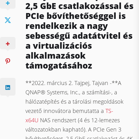
2,5 GbE csatlakozással és
PCIe bővíthetőséggel is
rendelkezik a nagy
sebességű adatátvitel és
a virtualizációs
alkalmazások
támogatásához
**2022. március 2. Tajpej, Tajvan -**A
QNAP® Systems, Inc., a számítási-, a
hálózatépítés és a tárolási megoldások
vezető innovátora bemutatta a
TS-
x64U
NAS rendszert (4 és 12-lemezes
változatokban kapható). A PCIe Gen 3
bővíthetőséget, 2,5 GbE csatlakozást és 4K