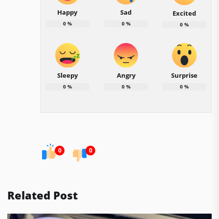
Happy
Sad
Excited
0
%
0
%
0
%
Sleepy
Angry
Surprise
0
%
0
%
0
%
0
0
Related Post