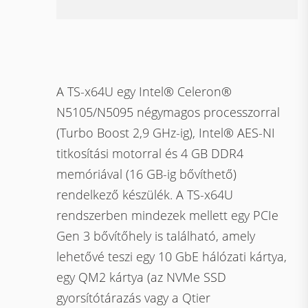
A TS-x64U egy Intel® Celeron®
N5105/N5095 négymagos processzorral
(Turbo Boost 2,9 GHz-ig), Intel® AES-NI
titkosítási motorral és 4 GB DDR4
memóriával (16 GB-ig bővíthető)
rendelkező készülék. A TS-x64U
rendszerben mindezek mellett egy PCIe
Gen 3 bővítőhely is található, amely
lehetővé teszi egy 10 GbE hálózati kártya,
egy QM2 kártya (az NVMe SSD
gyorsítótárazás vagy a Qtier