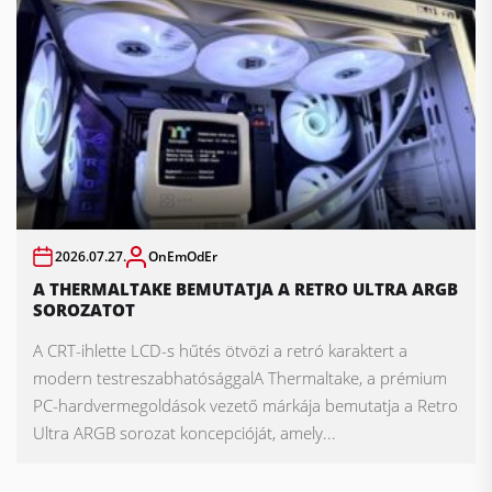
2026.07.27.
OnEmOdEr
A THERMALTAKE BEMUTATJA A RETRO ULTRA ARGB
SOROZATOT
A CRT-ihlette LCD-s hűtés ötvözi a retró karaktert a
modern testreszabhatósággalA Thermaltake, a prémium
PC-hardvermegoldások vezető márkája bemutatja a Retro
Ultra ARGB sorozat koncepcióját, amely...