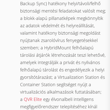
Backup Sync) hatékony helyi/távoli/felhő
biztonsági mentési feladatokat valósít meg;
a blokk-alapú pillanatképek megkönnyítik
az adatok védelmét és helyreállítását,
valamint hatékony biztonsági megoldást
nyújtanak zsarolóvírus fenyegetésekkel
szemben; a HybridMount felhőalapú
tárolási átjárók létrehozását teszi lehetővé,
amelyek integrálják a privát és nyilvános
felhőalapú tárolást és engedélyezik a helyi
gyorsítótárazást; a Virtualization Station és
Container Station segítséget nyújt a
virtualizációs alkalmazások futtatásában;
a
QVR Elite
egy élvonalbeli intelligens
megfigyelőrendszer telepítéséhez kínál