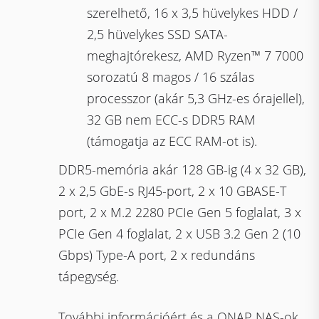
szerelhető, 16 x 3,5 hüvelykes HDD /
2,5 hüvelykes SSD SATA-
meghajtórekesz, AMD Ryzen™ 7 7000
sorozatú 8 magos / 16 szálas
processzor (akár 5,3 GHz-es órajellel),
32 GB nem ECC-s DDR5 RAM
(támogatja az ECC RAM-ot is).
DDR5-memória akár 128 GB-ig (4 x 32 GB),
2 x 2,5 GbE-s RJ45-port, 2 x 10 GBASE-T
port, 2 x M.2 2280 PCIe Gen 5 foglalat, 3 x
PCIe Gen 4 foglalat, 2 x USB 3.2 Gen 2 (10
Gbps) Type-A port, 2 x redundáns
tápegység.
További információért és a QNAP NAS-ok