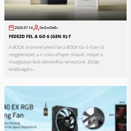
2026.07.14.
OnEmOdEr
FEDEZD FEL A GO 6 (GEN II)-T
A BOOX örömmel jelenti be a BOOX Go 6 (Gen II)
megjelenését, a 6 colos ePaper olvasót, melyet a
mozgásban lévő életvitelhez terveztünk. Elődje
kiválóságára...