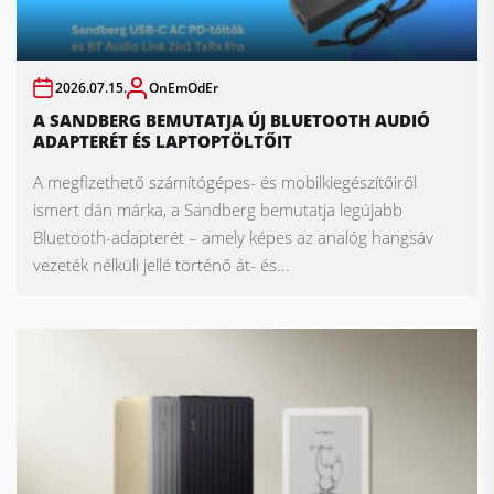
2026.07.15.
OnEmOdEr
A SANDBERG BEMUTATJA ÚJ BLUETOOTH AUDIÓ
ADAPTERÉT ÉS LAPTOPTÖLTŐIT
A megfizethető számítógépes- és mobilkiegészítőiről
ismert dán márka, a Sandberg bemutatja legújabb
Bluetooth-adapterét – amely képes az analóg hangsáv
vezeték nélküli jellé történő át- és...