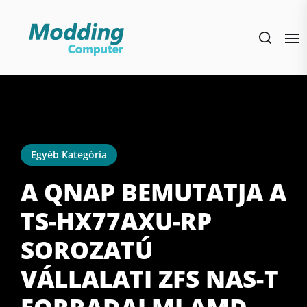
Skip
to
the
content
Egyéb Kategória
A QNAP BEMUTATJA A
TS-HX77AXU-RP
SOROZATÚ
VÁLLALATI ZFS NAS-T