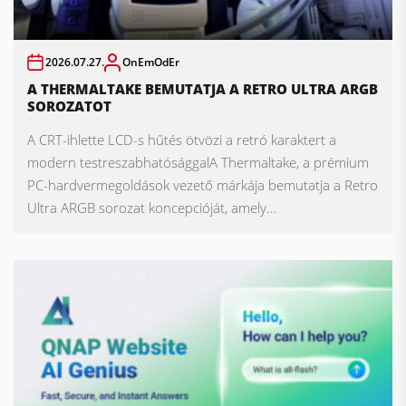
2026.07.27.
OnEmOdEr
A THERMALTAKE BEMUTATJA A RETRO ULTRA ARGB
SOROZATOT
A CRT-ihlette LCD-s hűtés ötvözi a retró karaktert a
modern testreszabhatósággalA Thermaltake, a prémium
PC-hardvermegoldások vezető márkája bemutatja a Retro
Ultra ARGB sorozat koncepcióját, amely...