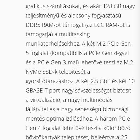
grafikus számításokat, és akár 128 GB nagy
teljesítményű és alacsony fogyasztású
DDR5 RAM-ot támogat (az ECC RAM-ot is
támogatja) a multitasking
munkaterhelésekhez. A két M.2 PCIe Gen
5 foglalat (kompatibilis a PCIe Gen 4-gyel
és a PCIe Gen 3-mal) lehetővé teszi az M.2
NVMe SSD-k telepítését a
gyorsítótárazáshoz. A két 2,5 GbE és két 10
GBASE-T port nagy sávszélességet biztosít
a virtualizáció, a nagy multimédiás
fájlátvitel és a nagy sebességű biztonsági
mentés optimalizálásához. A három PCIe
Gen 4 foglalat lehetővé teszi a különböző
bővítőkártyák telepítését, beleértve a 25