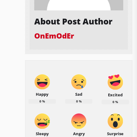
About Post Author
OnEmOdEr
Happy
Sad
Excited
0
%
0
%
0
%
Sleepy
Angry
Surprise