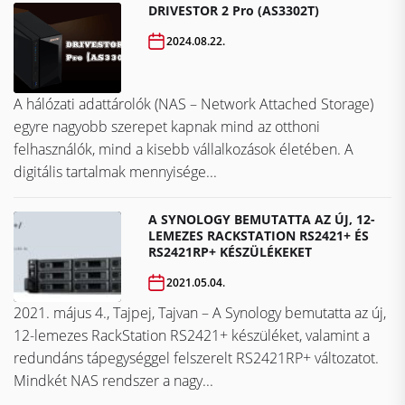
DRIVESTOR 2 Pro (AS3302T)
2024.08.22.
A hálózati adattárolók (NAS – Network Attached Storage)
egyre nagyobb szerepet kapnak mind az otthoni
felhasználók, mind a kisebb vállalkozások életében. A
digitális tartalmak mennyisége...
A SYNOLOGY BEMUTATTA AZ ÚJ, 12-
LEMEZES RACKSTATION RS2421+ ÉS
RS2421RP+ KÉSZÜLÉKEKET
2021.05.04.
2021. május 4., Tajpej, Tajvan – A Synology bemutatta az új,
12-lemezes RackStation RS2421+ készüléket, valamint a
redundáns tápegységgel felszerelt RS2421RP+ változatot.
Mindkét NAS rendszer a nagy...