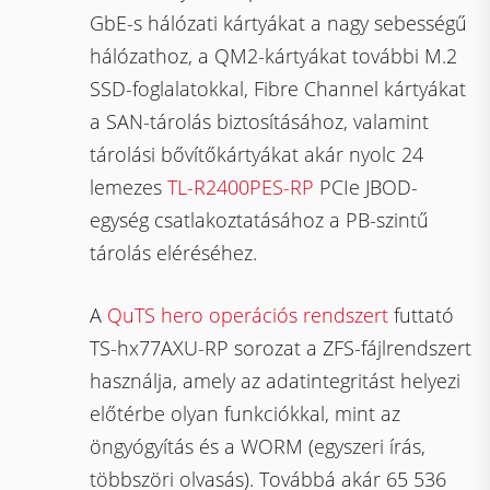
GbE-s hálózati kártyákat a nagy sebességű
hálózathoz, a QM2-kártyákat további M.2
SSD-foglalatokkal, Fibre Channel kártyákat
a SAN-tárolás biztosításához, valamint
tárolási bővítőkártyákat akár nyolc 24
lemezes
TL-R2400PES-RP
PCIe JBOD-
egység csatlakoztatásához a PB-szintű
tárolás eléréséhez.
A
QuTS hero operációs rendszert
futtató
TS-hx77AXU-RP sorozat a ZFS-fájlrendszert
használja, amely az adatintegritást helyezi
előtérbe olyan funkciókkal, mint az
öngyógyítás és a WORM (egyszeri írás,
többszöri olvasás). Továbbá akár 65 536