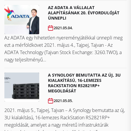
AZ ADATA A VÁLLALAT
ALAPÍTÁSÁNAK 20. ÉVFORDULÓJÁT
ÜNNEPLI
2021.05.04.
Az ADATA egy hihetetlen nyereményjátékkal ünnepli meg
ezt a mérföldkövet ​​​​​​​2021. május 4., Tajpej, Tajvan - Az
ADATA Technology (Tajvan Stock Exchange: 3260.TWO), a
nagy teljesítményű...
A SYNOLOGY BEMUTATTA AZ ÚJ, 3U
KIALAKÍTÁSÚ, 16-LEMEZES
RACKSTATION RS2821RP+
MEGOLDÁSÁT
2021.05.05.
2021. május 5., Tajpej, Tajvan – A Synology bemutatta az új,
3U kialakítású, 16-lemezes RackStation RS2821RP+
megoldását, amelyet a nagy méretű infrastruktúrák