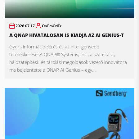
2026.07.17.
OnEmOdEr
A QNAP HIVATALOSAN IS KIADJA AZ AI GENIUS-T
Gyors információelérés és az intelligensebb
termékkeresésA QNAP® Systems, Inc., a számítási-,
hálózatépítési- és tárolási megoldások vezető innovátora
ma bejelentette a QNAP AI Genius – egy...