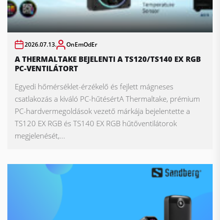
2026.07.13.
OnEmOdEr
A THERMALTAKE BEJELENTI A TS120/TS140 EX RGB
PC-VENTILÁTORT
Egyedi hőmérséklet-érzékelő és fejlett mágneses
csatlakozás a kiváló PC-hűtésértA Thermaltake, prémium
PC-hardvermegoldások vezető márkája bejelentette a
TS120 EX RGB és TS140 EX RGB hűtőventilátorok
megjelenését,...