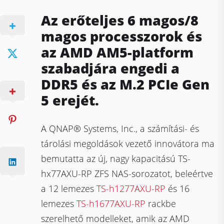
Az erőteljes 6 magos/8
magos processzorok és
az AMD AM5-platform
szabadjára engedi a
DDR5 és az M.2 PCIe Gen
5 erejét.
A QNAP® Systems, Inc., a számítási- és
tárolási megoldások vezető innovátora ma
bemutatta az új, nagy kapacitású TS-
hx77AXU-RP ZFS NAS-sorozatot, beleértve
a 12 lemezes
TS-h1277AXU-RP
és 16
lemezes
TS-h1677AXU-RP
rackbe
szerelhető modelleket, amik az AMD