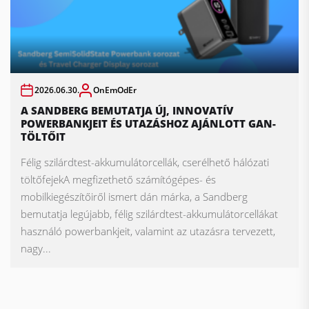
2026.06.30.
OnEmOdEr
A SANDBERG BEMUTATJA ÚJ, INNOVATÍV
POWERBANKJEIT ÉS UTAZÁSHOZ AJÁNLOTT GAN-
TÖLTŐIT
Félig szilárdtest-akkumulátorcellák, cserélhető hálózati
töltőfejekA megfizethető számítógépes- és
mobilkiegészítőiről ismert dán márka, a Sandberg
bemutatja legújabb, félig szilárdtest-akkumulátorcellákat
használó powerbankjeit, valamint az utazásra tervezett,
nagy...