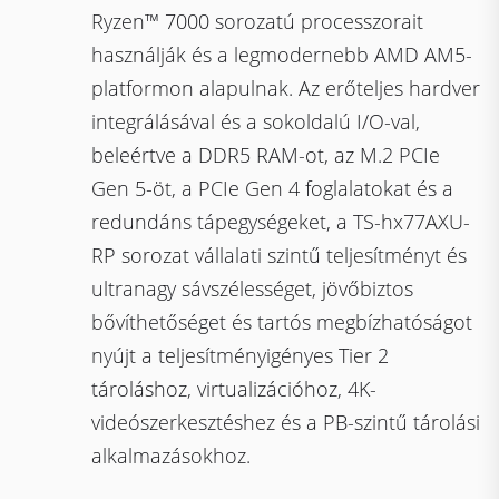
Ryzen™ 7000 sorozatú processzorait
használják és a legmodernebb AMD AM5-
platformon alapulnak. Az erőteljes hardver
integrálásával és a sokoldalú I/O-val,
beleértve a DDR5 RAM-ot, az M.2 PCIe
Gen 5-öt, a PCIe Gen 4 foglalatokat és a
redundáns tápegységeket, a TS-hx77AXU-
RP sorozat vállalati szintű teljesítményt és
ultranagy sávszélességet, jövőbiztos
bővíthetőséget és tartós megbízhatóságot
nyújt a teljesítményigényes Tier 2
tároláshoz, virtualizációhoz, 4K-
videószerkesztéshez és a PB-szintű tárolási
alkalmazásokhoz.