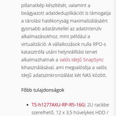
pillanatkép készítését, valamint a
beágyazott adatdeduplikációt is támogatja
a tárolási hatékonyság maximalizálásáért
gyorsabb adatátvitellel az adatintenzív
alkalmazásokhoz, mint például a
virtualizáció. A vállalkozások nulla RPO-s
katasztrófa utáni helyreállítási tervet
alkalmazhatnak a
valós idejű SnapSync
kihasználásával, ami megvalósítja a valós
idejű adatszinkronizálást két NAS között.
Főbb tulajdonságok
TS-h1277AXU-RP-R5-16G
:
2U rackbe
szerelhető, 12 x 3,5 hüvelykes HDD /