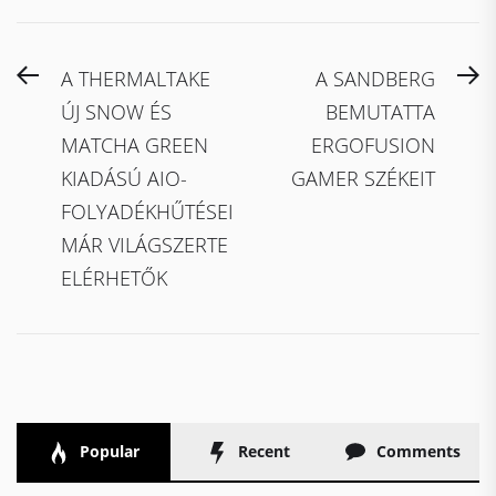
Bejegyzés
Previous
N
A THERMALTAKE
A SANDBERG
navigáció
post:
po
ÚJ SNOW ÉS
BEMUTATTA
MATCHA GREEN
ERGOFUSION
KIADÁSÚ AIO-
GAMER SZÉKEIT
FOLYADÉKHŰTÉSEI
MÁR VILÁGSZERTE
ELÉRHETŐK
Popular
Recent
Comments