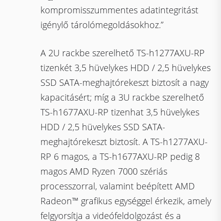
kompromisszummentes adatintegritást
igénylő tárolómegoldásokhoz.”
A 2U rackbe szerelhető TS-h1277AXU-RP
tizenkét 3,5 hüvelykes HDD / 2,5 hüvelykes
SSD SATA-meghajtórekeszt biztosít a nagy
kapacitásért; míg a 3U rackbe szerelhető
TS-h1677AXU-RP tizenhat 3,5 hüvelykes
HDD / 2,5 hüvelykes SSD SATA-
meghajtórekeszt biztosít. A TS-h1277AXU-
RP 6 magos, a TS-h1677AXU-RP pedig 8
magos AMD Ryzen 7000 szériás
processzorral, valamint beépített AMD
Radeon™ grafikus egységgel érkezik, amely
felgyorsítja a videófeldolgozást és a