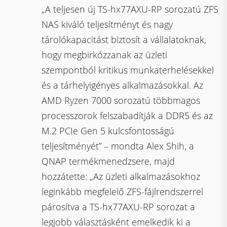
„A teljesen új TS-hx77AXU-RP sorozatú ZFS
NAS kiváló teljesítményt és nagy
tárolókapacitást biztosít a vállalatoknak,
hogy megbirkózzanak az üzleti
szempontból kritikus munkaterhelésekkel
és a tárhelyigényes alkalmazásokkal. Az
AMD Ryzen 7000 sorozatú többmagos
processzorok felszabadítják a DDR5 és az
M.2 PCIe Gen 5 kulcsfontosságú
teljesítményét” – mondta Alex Shih, a
QNAP termékmenedzsere, majd
hozzátette: „Az üzleti alkalmazásokhoz
leginkább megfelelő ZFS-fájlrendszerrel
párosítva a TS-hx77AXU-RP sorozat a
legjobb választásként emelkedik ki a