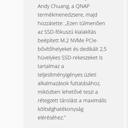
Andy Chuang, a QNAP
termékmenedzsere, majd
hozzátette: „Ezen túlmenően
az SSD-fókuszú kialakítás
beépített M.2 NVMe PCIe-
bővítőhelyeket és dedikált 2,5
hüvelykes SSD-rekeszeket is
tartalmaz a
teljesítményigényes üzleti
alkalmazások futtatásához,
miközben lehetővé teszi a
rétegzett tárolást a maximális
költséghatékonyság
eléréséhez.”