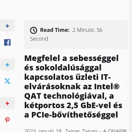
Read Time:
2 Minute, 56
Second
Megfelel a sebességgel
és sokoldalúsággal
kapcsolatos üzleti IT-
elvárásoknak az Intel®
QAT technológiával, a
kétportos 2,5 GbE-vel és
a PCIe-bővíthetőséggel
2023. január 18., Tajpej, Tajvan – A QNAP®