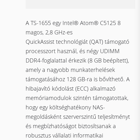
A TS-1655 egy Intel® Atom® C5125 8
magos, 2,8 GHz-es
QuickAssist technológiát (QAT) támogató
processzort használ, és négy UDIMM
DDR4-foglalattal érkezik (8 GB beépített),
amely a nagyobb munkaterhelések
támogatásához 128 GB-ra is bővíthető. A
hibajavító kódolást (ECC) alkalmazó
memóriamodulok szintén támogatottak,
hogy egy költséghatékony NAS-
megoldásként szerverszintű teljesítményt
és megbízhatóságot biztosítsanak a
robusztus vállalati informatikai