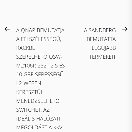
Bejegyzés
Previous
N
A QNAP BEMUTATJA
A SANDBERG
navigáció
post:
po
A FÉLSZÉLESSÉGŰ,
BEMUTATTA
RACKBE
LEGÚJABB
SZERELHETŐ QSW-
TERMÉKEIT
M2106R-2S2T 2,5 ÉS
10 GBE SEBESSÉGŰ,
L2-WEBEN
KERESZTÜL
MENEDZSELHETŐ
SWITCHET, AZ
IDEÁLIS HÁLÓZATI
MEGOLDÁST A KKV-