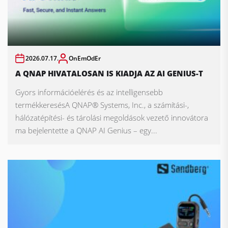
2026.07.17.
OnEmOdEr
A QNAP HIVATALOSAN IS KIADJA AZ AI GENIUS-T
Gyors információelérés és az intelligensebb
termékkeresésA QNAP® Systems, Inc., a számítási-,
hálózatépítési- és tárolási megoldások vezető innovátora
ma bejelentette a QNAP AI Genius – egy...