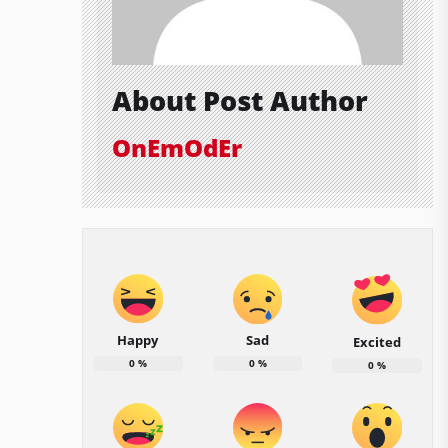
About Post Author
OnEmOdEr
Happy
Sad
Excited
0
%
0
%
0
%