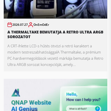
2026.07.27.
OnEmOdEr
A THERMALTAKE BEMUTATJA A RETRO ULTRA ARGB
SOROZATOT
A CRT-ihlette LCD-s hűtés ötvözi a retró karaktert a
modern testreszabhatósággalA Thermaltake, a prémium
PC-hardvermegoldások vezető márkája bemutatja a Retro
Ultra ARGB sorozat koncepcióját, amely...