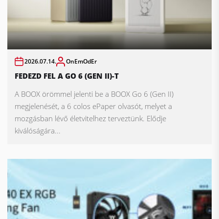
2026.07.14.
OnEmOdEr
FEDEZD FEL A GO 6 (GEN II)-T
A BOOX örömmel jelenti be a BOOX Go 6 (Gen II)
megjelenését, a 6 colos ePaper olvasót, melyet a
mozgásban lévő életvitelhez terveztünk. Elődje
kiválóságára...