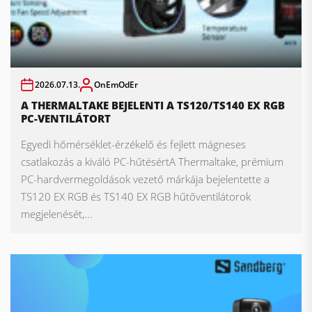
2026.07.13.
OnEmOdEr
A THERMALTAKE BEJELENTI A TS120/TS140 EX RGB
PC-VENTILÁTORT
Egyedi hőmérséklet-érzékelő és fejlett mágneses
csatlakozás a kiváló PC-hűtésértA Thermaltake, prémium
PC-hardvermegoldások vezető márkája bejelentette a
TS120 EX RGB és TS140 EX RGB hűtőventilátorok
megjelenését,...