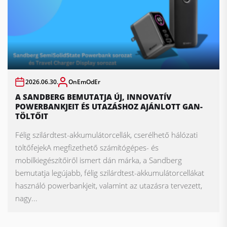
2026.06.30.
OnEmOdEr
A SANDBERG BEMUTATJA ÚJ, INNOVATÍV
POWERBANKJEIT ÉS UTAZÁSHOZ AJÁNLOTT GAN-
TÖLTŐIT
Félig szilárdtest-akkumulátorcellák, cserélhető hálózati
töltőfejekA megfizethető számítógépes- és
mobilkiegészítőiről ismert dán márka, a Sandberg
bemutatja legújabb, félig szilárdtest-akkumulátorcellákat
használó powerbankjeit, valamint az utazásra tervezett,
nagy...