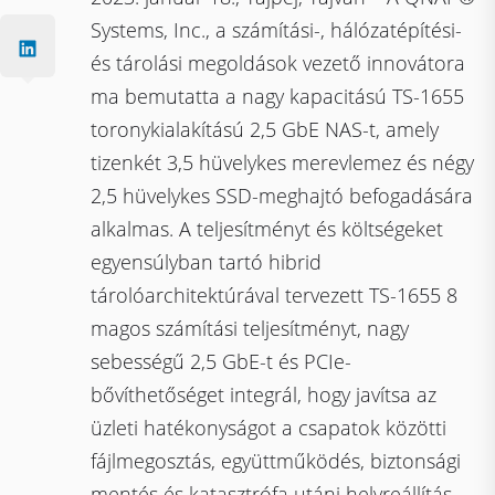
Systems, Inc., a számítási-, hálózatépítési-
és tárolási megoldások vezető innovátora
ma bemutatta a nagy kapacitású TS-1655
toronykialakítású 2,5 GbE NAS-t, amely
tizenkét 3,5 hüvelykes merevlemez és négy
2,5 hüvelykes SSD-meghajtó befogadására
alkalmas. A teljesítményt és költségeket
egyensúlyban tartó hibrid
tárolóarchitektúrával tervezett TS-1655 8
magos számítási teljesítményt, nagy
sebességű 2,5 GbE-t és PCIe-
bővíthetőséget integrál, hogy javítsa az
üzleti hatékonyságot a csapatok közötti
fájlmegosztás, együttműködés, biztonsági
mentés és katasztrófa utáni helyreállítás,