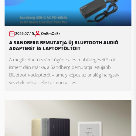
2026.07.15.
OnEmOdEr
A SANDBERG BEMUTATJA ÚJ BLUETOOTH AUDIÓ
ADAPTERÉT ÉS LAPTOPTÖLTŐIT
A megfizethető számítógépes- és mobilkiegészítőiről
ismert dán márka, a Sandberg bemutatja legújabb
Bluetooth-adapterét – amely képes az analóg hangsáv
vezeték nélküli jellé történő át- és...