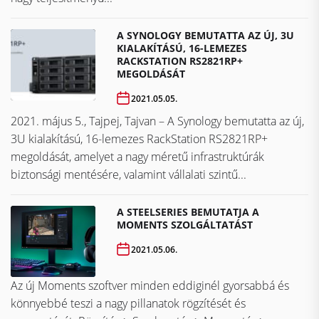
A SYNOLOGY BEMUTATTA AZ ÚJ, 3U
KIALAKÍTÁSÚ, 16-LEMEZES
RACKSTATION RS2821RP+
MEGOLDÁSÁT
2021.05.05.
2021. május 5., Tajpej, Tajvan – A Synology bemutatta az új,
3U kialakítású, 16-lemezes RackStation RS2821RP+
megoldását, amelyet a nagy méretű infrastruktúrák
biztonsági mentésére, valamint vállalati szintű...
A STEELSERIES BEMUTATJA A
MOMENTS SZOLGÁLTATÁST
2021.05.06.
Az új Moments szoftver minden eddiginél gyorsabbá és
könnyebbé teszi a nagy pillanatok rögzítését és