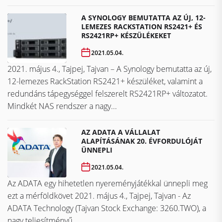
A SYNOLOGY BEMUTATTA AZ ÚJ, 12-
LEMEZES RACKSTATION RS2421+ ÉS
RS2421RP+ KÉSZÜLÉKEKET
2021.05.04.
2021. május 4., Tajpej, Tajvan – A Synology bemutatta az új,
12-lemezes RackStation RS2421+ készüléket, valamint a
redundáns tápegységgel felszerelt RS2421RP+ változatot.
Mindkét NAS rendszer a nagy...
AZ ADATA A VÁLLALAT
ALAPÍTÁSÁNAK 20. ÉVFORDULÓJÁT
ÜNNEPLI
2021.05.04.
Az ADATA egy hihetetlen nyereményjátékkal ünnepli meg
ezt a mérföldkövet ​​​​​​​2021. május 4., Tajpej, Tajvan - Az
ADATA Technology (Tajvan Stock Exchange: 3260.TWO), a
nagy teljesítményű...