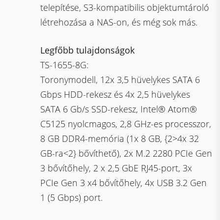
telepítése, S3-kompatibilis objektumtároló
létrehozása a NAS-on, és még sok más.
Legfőbb tulajdonságok
TS-1655-8G:
Toronymodell, 12x 3,5 hüvelykes SATA 6
Gbps HDD-rekesz és 4x 2,5 hüvelykes
SATA 6 Gb/s SSD-rekesz, Intel® Atom®
C5125 nyolcmagos, 2,8 GHz-es processzor,
8 GB DDR4-memória (1x 8 GB, {2>4x 32
GB-ra<2} bővíthető), 2x M.2 2280 PCIe Gen
3 bővítőhely, 2 x 2,5 GbE RJ45-port, 3x
PCIe Gen 3 x4 bővítőhely, 4x USB 3.2 Gen
1 (5 Gbps) port.