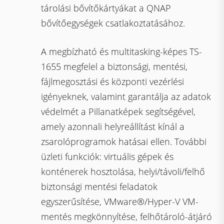
tárolási bővítőkártyákat a QNAP
bővítőegységek csatlakoztatásához.
A megbízható és multitasking-képes TS-
1655 megfelel a biztonsági, mentési,
fájlmegosztási és központi vezérlési
igényeknek, valamint garantálja az adatok
védelmét a Pillanatképek segítségével,
amely azonnali helyreállítást kínál a
zsarolóprogramok hatásai ellen. További
üzleti funkciók: virtuális gépek és
konténerek hosztolása, helyi/távoli/felhő
biztonsági mentési feladatok
egyszerűsítése, VMware®/Hyper-V VM-
mentés megkönnyítése, felhőtároló-átjáró