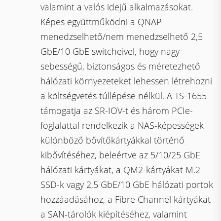
valamint a valós idejű alkalmazásokat.
Képes együttműködni a QNAP
menedzselhető/nem menedzselhető 2,5
GbE/10 GbE switcheivel, hogy nagy
sebességű, biztonságos és méretezhető
hálózati környezeteket lehessen létrehozni
a költségvetés túllépése nélkül. A TS-1655
támogatja az SR-IOV-t és három PCIe-
foglalattal rendelkezik a NAS-képességek
különböző bővítőkártyákkal történő
kibővítéséhez, beleértve az 5/10/25 GbE
hálózati kártyákat, a QM2-kártyákat M.2
SSD-k vagy 2,5 GbE/10 GbE hálózati portok
hozzáadásához, a Fibre Channel kártyákat
a SAN-tárolók kiépítéséhez, valamint