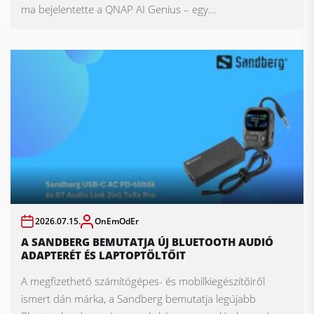
ma bejelentette a QNAP AI Genius – egy...
2026.07.15.
OnEmOdEr
A SANDBERG BEMUTATJA ÚJ BLUETOOTH AUDIÓ
ADAPTERÉT ÉS LAPTOPTÖLTŐIT
A megfizethető számítógépes- és mobilkiegészítőiről
ismert dán márka, a Sandberg bemutatja legújabb