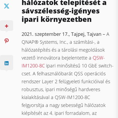
hálózatok telepítését a
sáv​​​​​​​​​​​​​​szélesség-igényes
ipari környezetben
2021. szeptember 17., Tajpej, Tajvan –
A
QNAP® Systems, Inc., a számítási-, a
hálózatépítés és a tárolási megoldások
vezető innovátora bejelentette a
QSW-
IM1200-8C
ipari minősítésű 10 GbE switch-
cset. A felhasználóbarát QSS operációs
rendszer Layer 2 felügyeleti funkcióival és
robusztus, ipari minőségű hardveres
kialakításával a QSW-IM1200-8C
felgyorsítja a nagy sebességű hálózatok
kiépítését az 4. ipari forradalom, az