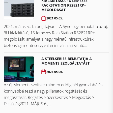
KIALAKÍTÁSÚ, 16-LEMEZES
RACKSTATION RS2821RP+
MEGOLDÁSÁT
2021.05.05.
2021. május 5., Tajpej, Tajvan – A Synology bemutatta az új,
3U kialakítású, 16-lemezes RackStation RS2821RP+
megoldását, amelyet a nagy méretű infrastruktúrák
biztonsági mentésére, valamint vállalati szintű...
A STEELSERIES BEMUTATJA A
MOMENTS SZOLGÁLTATÁST
2021.05.06.
Az új Moments szoftver minden eddiginél gyorsabbá és
könnyebbé teszi a nagy pillanatok rögzítését és
megosztását. Rögzítés > Szerkesztés > Megosztás >
Dicsőség2021. MÁJUS 6.,...