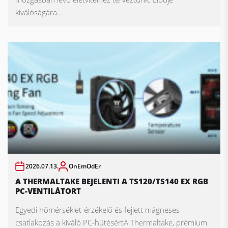
kiválóságára...
2026.07.13.
OnEmOdEr
A THERMALTAKE BEJELENTI A TS120/TS140 EX RGB
PC-VENTILÁTORT
Egyedi hőmérséklet-érzékelő és fejlett mágneses
csatlakozás a kiváló PC-hűtésértA Thermaltake, prémium