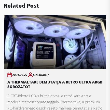
Related Post
2026.07.27.
OnEmOdEr
A THERMALTAKE BEMUTATJA A RETRO ULTRA ARGB
SOROZATOT
A CRT-ihlette LCD-s hűtés ötvözi a retró karaktert a
modern testreszabhatósággalA Thermaltake, a prémium
PC-hardvermegoldások vezető márkája bemutatja a Retro