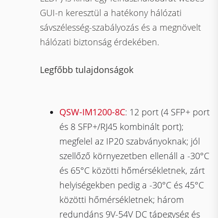
GUI-n keresztül a hatékony hálózati
sávszélesség-szabályozás és a megnövelt
hálózati biztonság érdekében.
Legfőbb tulajdonságok
QSW-IM1200-8C
: 12 port (4 SFP+ port
és 8 SFP+/RJ45 kombinált port);
megfelel az IP20 szabványoknak; jól
szellőző környezetben ellenáll a -30°C
és 65°C közötti hőmérsékletnek, zárt
helyiségekben pedig a -30°C és 45°C
közötti hőmérsékletnek; három
redundáns 9V-54V DC tápegység és