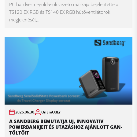
PC-hardvermegoldások vezető márkája bejelentette a
TS120 EX RGB és TS140 EX RGB hűtőventilátorok
megjelenését,...
2026.06.30.
OnEmOdEr
A SANDBERG BEMUTATJA ÚJ, INNOVATÍV
POWERBANKJEIT ÉS UTAZÁSHOZ AJÁNLOTT GAN-
TÖLTŐIT