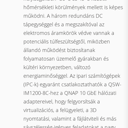
hőmérsékleti körülmények mellett is képes
működni. A három redundáns DC
tápegységgel és a megszakítóval az
elektromos áramkörök védve vannak a
potenciális túlfeszültségtől, miközben
állandó működést biztosítanak
folyamatosan üzemelő gyárakban és
kültéri környezetben, változó
energiaminőséggel. Az ipari számítógépek
(IPC-k) egyaránt csatlakoztathatók a QSW-
IM1200-8C-hez a QNAP 10 GbE hálózati
adaptereivel, hogy felgyorsítsák a
virtualizációs, a felügyeleti, a 3D
nyomtatási, valamint a fájlátviteli és más
sávszélesség-igényes feladatokat a nagy