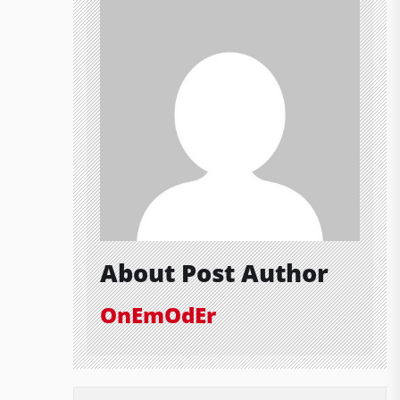
About Post Author
OnEmOdEr