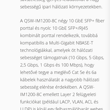
sebességű ipari hálózati környezetekben.
A QSW-IM1200-8C négy 10 GbE SFP+ fiber
porttal és nyolc 10 GbE SFP+/RJ45
kombinált porttal rendelkezik, továbbá
kompatibilis a Multi-Gigabit NBASE-T
technológiákkal, amelyek öt hálózati
sebességet támogatnak (10 Gbps, 5 Gbps,
2,5 Gbps, 1 Gbps és 100 Mbps), hogy
lehetővé tegye a meglévő Cat 5e és 6a
kábelek használatát a nagyobb hálózati
sebesség elérése érdekében. A QSW-
IM1200-8C emellett Layer 2 felügyeleti
funkciókat (például LACP, VLAN, ACL és
LLDP) is kínál egy felhasználóbarát webes