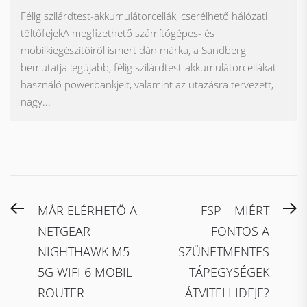
Félig szilárdtest-akkumulátorcellák, cserélhető hálózati
töltőfejekA megfizethető számítógépes- és
mobilkiegészítőiről ismert dán márka, a Sandberg
bemutatja legújabb, félig szilárdtest-akkumulátorcellákat
használó powerbankjeit, valamint az utazásra tervezett,
nagy...
Bejegyzés
Previous
N
MÁR ELÉRHETŐ A
FSP – MIÉRT
navigáció
post:
po
NETGEAR
FONTOS A
NIGHTHAWK M5
SZÜNETMENTES
5G WIFI 6 MOBIL
TÁPEGYSÉGEK
ROUTER
ÁTVITELI IDEJE?