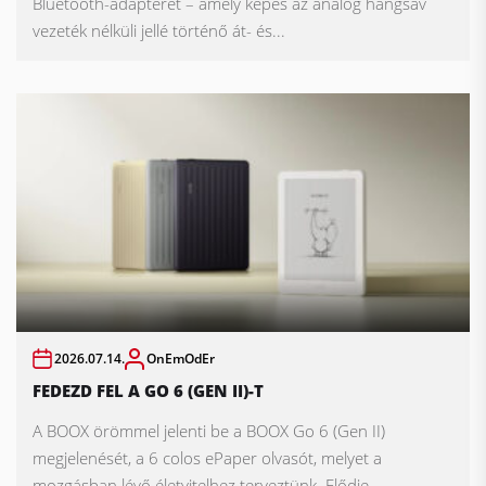
Bluetooth-adapterét – amely képes az analóg hangsáv
vezeték nélküli jellé történő át- és...
2026.07.14.
OnEmOdEr
FEDEZD FEL A GO 6 (GEN II)-T
A BOOX örömmel jelenti be a BOOX Go 6 (Gen II)
megjelenését, a 6 colos ePaper olvasót, melyet a
mozgásban lévő életvitelhez terveztünk. Elődje