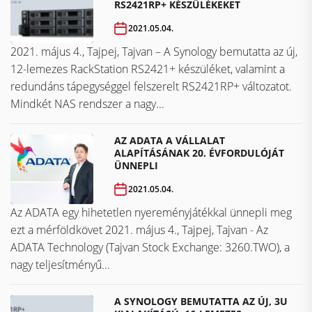
RS2421RP+ KÉSZÜLÉKEKET
2021.05.04.
2021. május 4., Tajpej, Tajvan – A Synology bemutatta az új,
12-lemezes RackStation RS2421+ készüléket, valamint a
redundáns tápegységgel felszerelt RS2421RP+ változatot.
Mindkét NAS rendszer a nagy...
AZ ADATA A VÁLLALAT
ALAPÍTÁSÁNAK 20. ÉVFORDULÓJÁT
ÜNNEPLI
2021.05.04.
Az ADATA egy hihetetlen nyereményjátékkal ünnepli meg
ezt a mérföldkövet ​​​​​​​2021. május 4., Tajpej, Tajvan - Az
ADATA Technology (Tajvan Stock Exchange: 3260.TWO), a
nagy teljesítményű...
A SYNOLOGY BEMUTATTA AZ ÚJ, 3U