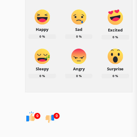
Happy
Sad
Excited
0
%
0
%
0
%
Sleepy
Angry
Surprise
0
%
0
%
0
%
0
0