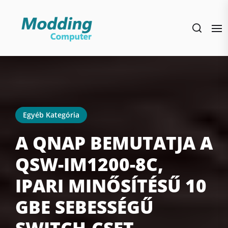
Skip
to
the
content
Egyéb Kategória
A QNAP BEMUTATJA A
QSW-IM1200-8C,
IPARI MINŐSÍTÉSŰ 10
GBE SEBESSÉGŰ