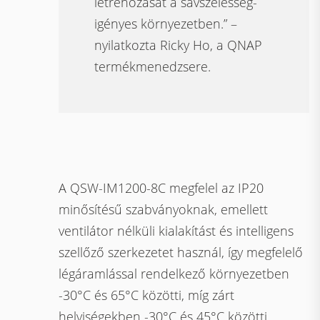
létrehozását a sávszélesség-
igényes környezetben.” –
nyilatkozta Ricky Ho, a QNAP
termékmenedzsere.
A QSW-IM1200-8C megfelel az IP20
minősítésű szabványoknak, emellett
ventilátor nélküli kialakítást és intelligens
szellőző szerkezetet használ, így megfelelő
légáramlással rendelkező környezetben
-30°C és 65°C közötti, míg zárt
helyiségekben -30°C és 45°C közötti