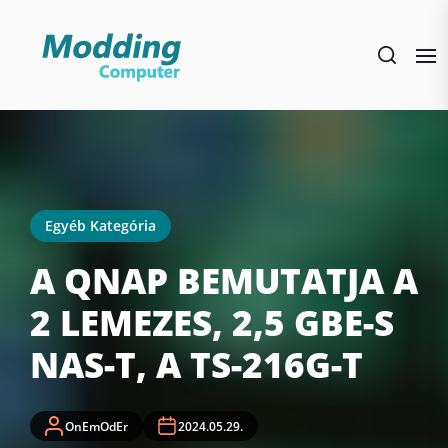
Skip
to
the
content
Egyéb Kategória
A QNAP BEMUTATJA A
2 LEMEZES, 2,5 GBE-S
NAS-T, A TS-216G-T
OnEmOdEr
2024.05.29.