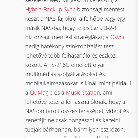
kezelését webböngészőn keresztül; a
Hybrid Backup Sync
biztonsági mentést
készít a NAS-fájlokról a felhőbe vagy egy
másik NAS-ba, hogy teljesítse a 3-2-1
biztonsági mentési stratégiákat; a
Qsync
pedig hatékony szinkronizálást tesz
lehetővé több felhasználó és eszköz
között. A TS-216G emellett olyan
multimédiás szolgáltatásokat és
mobilalkalmazásokat is kínál, mint például
a
QuMagie
és a
Music Station
, ami
lehetővé teszi a felhasználóknak, hogy a
NAS-on tárolt összes fényképet, videót és
zenefájlt ne csak böngészni és kezelni
tudják bárhonnan, bármilyen eszközön,