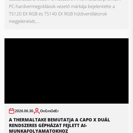
PC-hardvermegoldások vezető márkája bejelentette a
TS120 EX RGB és TS140 EX RGB hűtőventilátorok
megjelenését,...
2026.06.30.
OnEmOdEr
A THERMALTAKE BEMUTATJA A CAPO X DUÁL
RENDSZERES GÉPHÁZAT FEJLETT AI-
MUNKAFOLYAMATOKHOZ