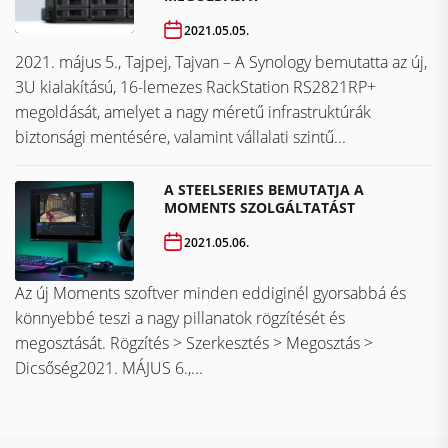
2021.05.05.
2021. május 5., Tajpej, Tajvan – A Synology bemutatta az új,
3U kialakítású, 16-lemezes RackStation RS2821RP+
megoldását, amelyet a nagy méretű infrastruktúrák
biztonsági mentésére, valamint vállalati szintű...
A STEELSERIES BEMUTATJA A
MOMENTS SZOLGÁLTATÁST
2021.05.06.
Az új Moments szoftver minden eddiginél gyorsabbá és
könnyebbé teszi a nagy pillanatok rögzítését és
megosztását. Rögzítés > Szerkesztés > Megosztás >
Dicsőség2021. MÁJUS 6.,...