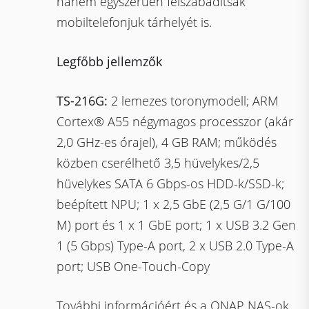
hanem egyszerűen felszabadítsák
mobiltelefonjuk tárhelyét is.
Legfőbb jellemzők
TS-216G:
2 lemezes toronymodell; ARM
Cortex® A55 négymagos processzor (akár
2,0 GHz-es órajel), 4 GB RAM; működés
közben cserélhető 3,5 hüvelykes/2,5
hüvelykes SATA 6 Gbps-os HDD-k/SSD-k;
beépített NPU; 1 x 2,5 GbE (2,5 G/1 G/100
M) port és 1 x 1 GbE port; 1 x USB 3.2 Gen
1 (5 Gbps) Type-A port, 2 x USB 2.0 Type-A
port; USB One-Touch-Copy
További információért és a QNAP NAS-ok