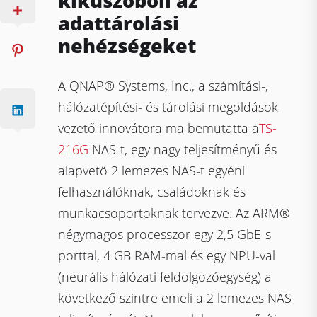
kiküszöböli az
adattárolási
nehézségeket
A QNAP® Systems, Inc., a számítási-,
hálózatépítési- és tárolási megoldások
vezető innovátora ma bemutatta a
TS-
216G
NAS-t, egy nagy teljesítményű és
alapvető 2 lemezes NAS-t egyéni
felhasználóknak, családoknak és
munkacsoportoknak tervezve. Az ARM®
négymagos processzor egy 2,5 GbE-s
porttal, 4 GB RAM-mal és egy NPU-val
(neurális hálózati feldolgozóegység) a
következő szintre emeli a 2 lemezes NAS