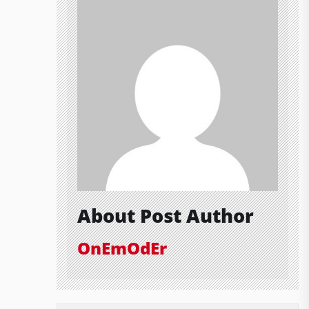
About Post Author
OnEmOdEr