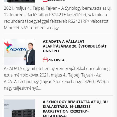
2021. május 4., Tajpej, Tajvan – A Synology bemutatta az új,
12-lemezes RackStation RS2421+ készüléket, valamint a
redundáns tápegységgel felszerelt RS2421RP+ változatot.
Mindkét NAS rendszer a nagy...
AZ ADATA A VÁLLALAT
ALAPÍTÁSÁNAK 20. ÉVFORDULÓJÁT
ÜNNEPLI
2021.05.04.
Az ADATA egy hihetetlen nyereményjátékkal ünnepli meg
ezt a mérföldkövet ​​​​​​​2021. május 4., Tajpej, Tajvan - Az
ADATA Technology (Tajvan Stock Exchange: 3260.TWO), a
nagy teljesítményű...
A SYNOLOGY BEMUTATTA AZ ÚJ, 3U
KIALAKÍTÁSÚ, 16-LEMEZES
RACKSTATION RS2821RP+
MEGOLDÁSÁT