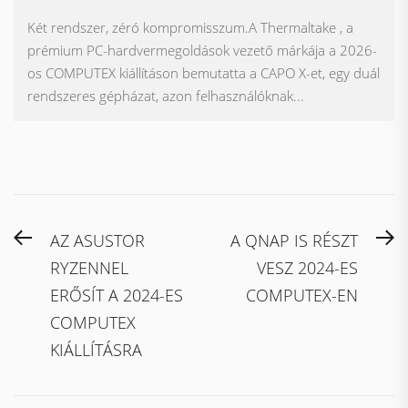
Két rendszer, zéró kompromisszum.A Thermaltake , a
prémium PC-hardvermegoldások vezető márkája a 2026-
os COMPUTEX kiállításon bemutatta a CAPO X-et, egy duál
rendszeres gépházat, azon felhasználóknak...
Bejegyzés
Previous
N
AZ ASUSTOR
A QNAP IS RÉSZT
navigáció
post:
po
RYZENNEL
VESZ 2024-ES
ERŐSÍT A 2024-ES
COMPUTEX-EN
COMPUTEX
KIÁLLÍTÁSRA