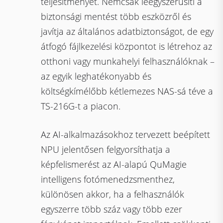
teljesítményét. Nemcsak leegyszerűsíti a
biztonsági mentést több eszközről és
javítja az általános adatbiztonságot, de egy
átfogó fájlkezelési központot is létrehoz az
otthoni vagy munkahelyi felhasználóknak –
az egyik leghatékonyabb és
költségkímélőbb kétlemezes NAS-sá téve a
TS-216G-t a piacon.
Az AI-alkalmazásokhoz tervezett beépített
NPU jelentősen felgyorsíthatja a
képfelismerést az AI-alapú QuMagie
intelligens fotómenedzsmenthez,
különösen akkor, ha a felhasználók
egyszerre több száz vagy több ezer