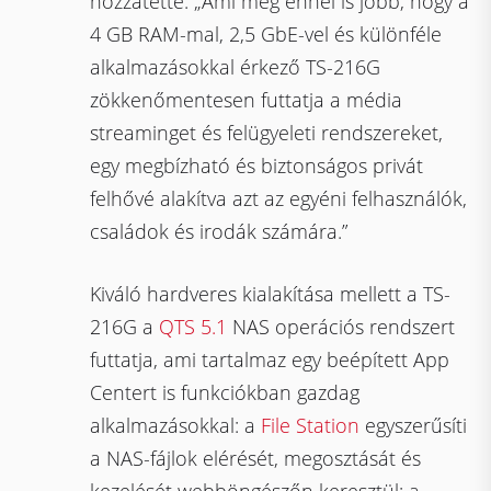
hozzátette: „Ami még ennél is jobb, hogy a
4 GB RAM-mal, 2,5 GbE-vel és különféle
alkalmazásokkal érkező TS-216G
zökkenőmentesen futtatja a média
streaminget és felügyeleti rendszereket,
egy megbízható és biztonságos privát
felhővé alakítva azt az egyéni felhasználók,
családok és irodák számára.”
Kiváló hardveres kialakítása mellett a TS-
216G a
QTS 5.1
NAS operációs rendszert
futtatja, ami tartalmaz egy beépített App
Centert is funkciókban gazdag
alkalmazásokkal: a
File Station
egyszerűsíti
a NAS-fájlok elérését, megosztását és