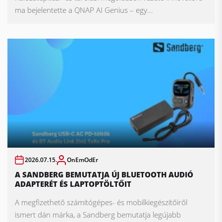
ma bejelentette a QNAP AI Genius – egy...
2026.07.15.
OnEmOdEr
A SANDBERG BEMUTATJA ÚJ BLUETOOTH AUDIÓ
ADAPTERÉT ÉS LAPTOPTÖLTŐIT
A megfizethető számítógépes- és mobilkiegészítőiről
ismert dán márka, a Sandberg bemutatja legújabb