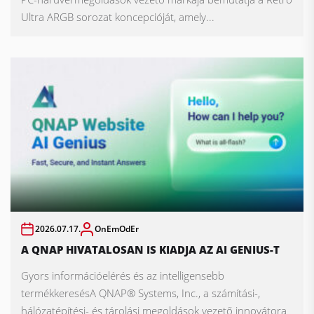
Ultra ARGB sorozat koncepcióját, amely...
2026.07.17.
OnEmOdEr
A QNAP HIVATALOSAN IS KIADJA AZ AI GENIUS-T
Gyors információelérés és az intelligensebb
termékkeresésA QNAP® Systems, Inc., a számítási-,
hálózatépítési- és tárolási megoldások vezető innovátora