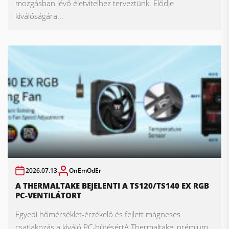
mozgásban lévő életvitelhez terveztünk. Elődje
kiválóságára...
2026.07.13.
OnEmOdEr
A THERMALTAKE BEJELENTI A TS120/TS140 EX RGB
PC-VENTILÁTORT
Egyedi hőmérséklet-érzékelő és fejlett mágneses
csatlakozás a kiváló PC-hűtésértA Thermaltake, prémium