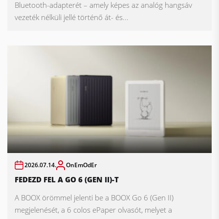
Bluetooth-adapterét – amely képes az analóg hangsáv
vezeték nélküli jellé történő át- és...
2026.07.14.
OnEmOdEr
FEDEZD FEL A GO 6 (GEN II)-T
A BOOX örömmel jelenti be a BOOX Go 6 (Gen II)
megjelenését, a 6 colos ePaper olvasót, melyet a