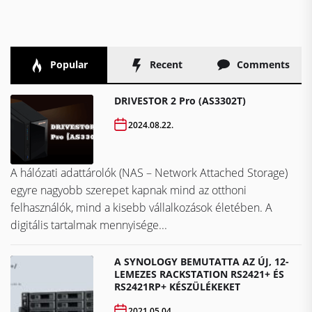
Popular
Recent
Comments
DRIVESTOR 2 Pro (AS3302T)
2024.08.22.
A hálózati adattárolók (NAS – Network Attached Storage)
egyre nagyobb szerepet kapnak mind az otthoni
felhasználók, mind a kisebb vállalkozások életében. A
digitális tartalmak mennyisége...
A SYNOLOGY BEMUTATTA AZ ÚJ, 12-
LEMEZES RACKSTATION RS2421+ ÉS
RS2421RP+ KÉSZÜLÉKEKET
2021.05.04.