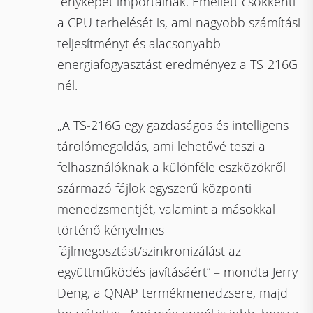
fényképet importálnak. Emellett csökkenti
a CPU terhelését is, ami nagyobb számítási
teljesítményt és alacsonyabb
energiafogyasztást eredményez a TS-216G-
nél.
„A TS-216G egy gazdaságos és intelligens
tárolómegoldás, ami lehetővé teszi a
felhasználóknak a különféle eszközökről
származó fájlok egyszerű központi
menedzsmentjét, valamint a másokkal
történő kényelmes
fájlmegosztást/szinkronizálást az
együttműködés javításáért” – mondta Jerry
Deng, a QNAP termékmenedzsere, majd