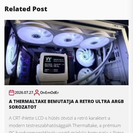
Related Post
2026.07.27.
OnEmOdEr
A THERMALTAKE BEMUTATJA A RETRO ULTRA ARGB
SOROZATOT
A CRT-ihlette LCD-s hűtés ötvözi a retró karaktert a
modern testreszabhatósággalA Thermaltake, a prémium
PC-hardvermegoldások vezető márkája bemutatja a Retro