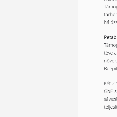
Támog
tárhel
hálóza
Petabá
Támog
téve a
növek
Beépít
Két 2,
GbE-s 
sávszé
telje