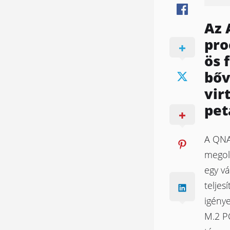
Az 
pro
ös 
bőv
vir
pet
A QNAP
megol
egy vá
teljes
igény
M.2 P