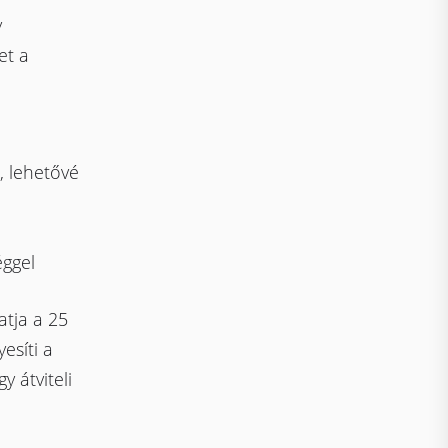
y
et a
.
 lehetővé
éggel
atja a 25
esíti a
y átviteli