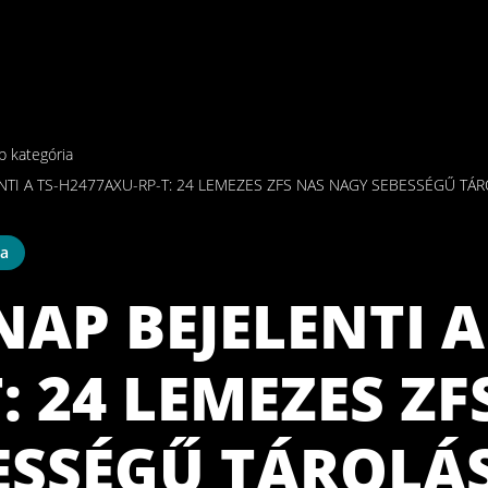
b kategória
NTI A TS-H2477AXU-RP-T: 24 LEMEZES ZFS NAS NAGY SEBESSÉGŰ T
ia
NAP BEJELENTI A
T: 24 LEMEZES Z
ESSÉGŰ TÁROLÁ