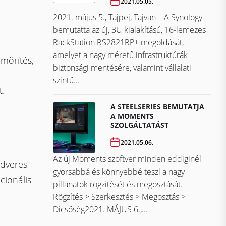
2021.05.05.
2021. május 5., Tajpej, Tajvan – A Synology
bemutatta az új, 3U kialakítású, 16-lemezes
RackStation RS2821RP+ megoldását,
amelyet a nagy méretű infrastruktúrák
ömörítés,
biztonsági mentésére, valamint vállalati
szintű...
t.
A STEELSERIES BEMUTATJA
A MOMENTS
SZOLGÁLTATÁST
2021.05.06.
Az új Moments szoftver minden eddiginél
rdveres
gyorsabbá és könnyebbé teszi a nagy
cionális
pillanatok rögzítését és megosztását.
Rögzítés > Szerkesztés > Megosztás >
Dicsőség2021. MÁJUS 6.,...