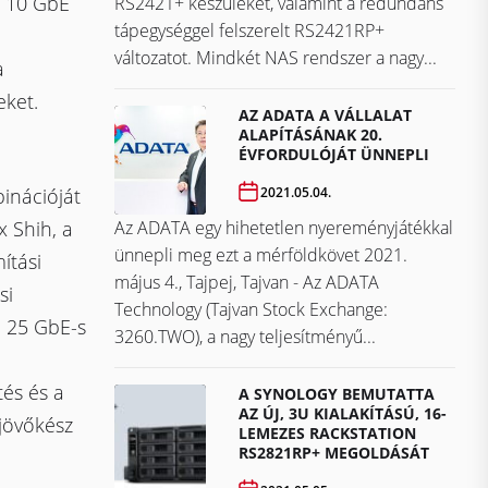
s 10 GbE
RS2421+ készüléket, valamint a redundáns
tápegységgel felszerelt RS2421RP+
változatot. Mindkét NAS rendszer a nagy...
a
eket.
AZ ADATA A VÁLLALAT
ALAPÍTÁSÁNAK 20.
ÉVFORDULÓJÁT ÜNNEPLI
2021.05.04.
binációját
Az ADATA egy hihetetlen nyereményjátékkal
 Shih, a
ünnepli meg ezt a mérföldkövet ​​​​​​​2021.
ítási
május 4., Tajpej, Tajvan - Az ADATA
si
Technology (Tajvan Stock Exchange:
a 25 GbE-s
3260.TWO), a nagy teljesítményű...
tés és a
A SYNOLOGY BEMUTATTA
AZ ÚJ, 3U KIALAKÍTÁSÚ, 16-
 jövőkész
LEMEZES RACKSTATION
RS2821RP+ MEGOLDÁSÁT