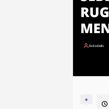
RUG
MEN
OnEmOdEr