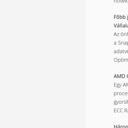
növek
Főbb 
Válla
Az önh
a Sna
adatvé
Optima
AMD C
Egy A
proce
gyors
ECC R
Három