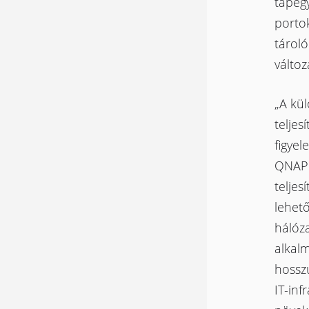
tápeg
portok
tároló
változ
„A kül
teljes
figye
QNAP 
teljes
lehető
hálóza
alkalm
hosszú
IT-inf