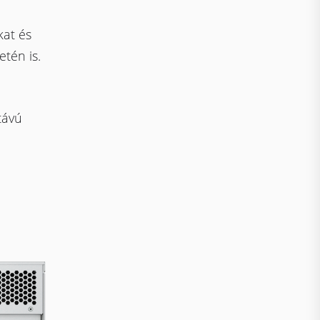
kat és
tén is.
távú