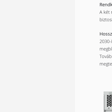
Rendk
A két 
biztos
Hossz
2030-i
megbíz
Továb
megtek