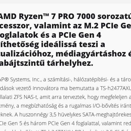
AMD Ryzen™ 7 PRO 7000 sorozat
cesszor, valamint az M.2 PCIe Ge
foglalatok és a PCIe Gen 4
íthetőség ideálissá teszi a
tualizációhoz, médiagyártáshoz 
abájtszintű tárhelyhez.
® Systems, Inc., a számítási-, hálózatépítési- és a táro
dások vezető innovátora ma bemutatta a TS-h2477AXU
llalati ZFS NAS-t, amit arra terveztek, hogy megfeleljen 
ítmény, a megbízhatóság és a rugalmas I/O-bővítés irán
eknek. A huszonnégy 3,5 hüvelykes SATA-meghajtórekess
CIe Gen 5 és három PCIe Gen 4 foglalattal, valamint r