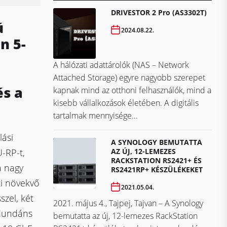
DRIVESTOR 2 Pro (AS3302T)
ú
2024.08.22.
n 5-
A hálózati adattárolók (NAS – Network
Attached Storage) egyre nagyobb szerepet
és a
kapnak mind az otthoni felhasználók, mind a
kisebb vállalkozások életében. A digitális
tartalmak mennyisége...
lási
A SYNOLOGY BEMUTATTA
AZ ÚJ, 12-LEMEZES
-RP-t,
RACKSTATION RS2421+ ÉS
a nagy
RS2421RP+ KÉSZÜLÉKEKET
ti növekvő
2021.05.04.
zel, két
2021. május 4., Tajpej, Tajvan – A Synology
edundáns
bemutatta az új, 12-lemezes RackStation