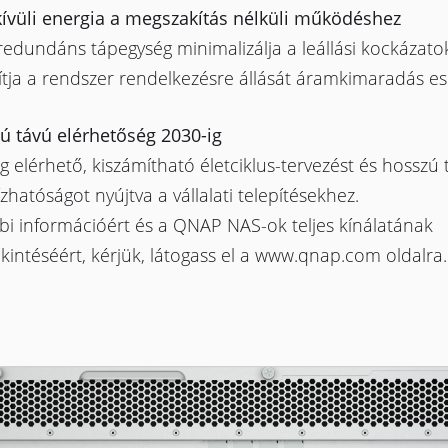
ívüli energia a megszakítás nélküli működéshez
redundáns tápegység minimalizálja a leállási kockázato
ítja a rendszer rendelkezésre állását áramkimaradás ese
ú távú elérhetőség 2030-ig
g elérhető, kiszámítható életciklus-tervezést és hosszú 
hatóságot nyújtva a vállalati telepítésekhez.
bi információért és a QNAP NAS-ok teljes kínálatának
intéséért, kérjük, látogass el a www.qnap.com oldalra.