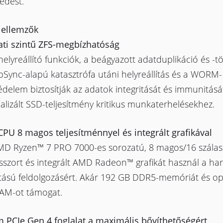
edést.”
jellemzők
lati szintű ZFS-megbízhatóság
elyreállító funkciók, a beágyazott adatduplikáció és -t
pSync-alapú katasztrófa utáni helyreállítás és a WORM-
delem biztosítják az adatok integritását és immunitásá
lizált SSD-teljesítmény kritikus munkaterhelésekhez.
PU 8 magos teljesítménnyel és integrált grafikával
MD Ryzen™ 7 PRO 7000-es sorozatú, 8 magos/16 szálas
sszort és integrált AMD Radeon™ grafikát használ a ha
ítású feldolgozásért. Akár 192 GB DDR5-memóriát és op
AM-ot támogat.
 PCIe Gen 4 foglalat a maximális bővíthetőségért