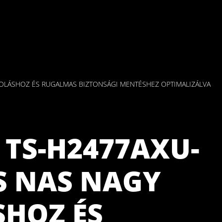
ÁROLÁSHOZ ÉS RUGALMAS BIZTONSÁGI MENTÉSHEZ OPTIMALIZÁLVA
 TS-H2477AXU-
FS NAS NAGY
SHOZ ÉS