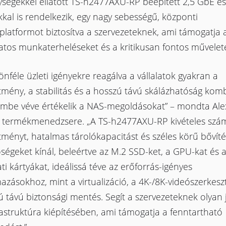
ységekkel ellátott TS-h2477AXU-RP beépített 2,5 GbE é
kal is rendelkezik, egy nagy sebességű, központi
platformot biztosítva a szervezeteknek, ami támogatja 
atos munkaterheléseket és a kritikusan fontos művelet
önféle üzleti igényekre reagálva a vállalatok gyakran a
ítmény, a stabilitás és a hosszú távú skálázhatóság kom
lembe véve értékelik a NAS-megoldásokat” – mondta Alex
termékmenedzsere. „A TS-h2477AXU-RP kivételes szám
ítményt, hatalmas tárolókapacitást és széles körű bővíté
ségeket kínál, beleértve az M.2 SSD-ket, a GPU-kat és 
ti kártyákat, ideálissá téve az erőforrás-igényes
azásokhoz, mint a virtualizáció, a 4K-/8K-videószerkesz
 távú biztonsági mentés. Segít a szervezeteknek olyan
rastruktúra kiépítésében, ami támogatja a fenntartható