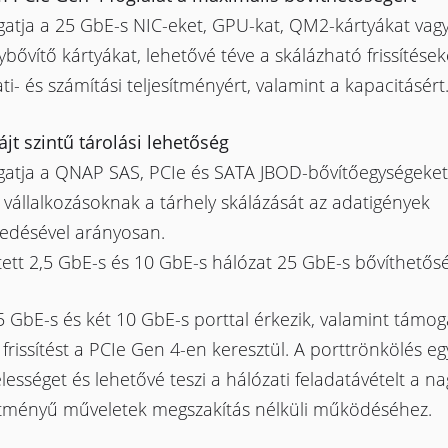
atja a 25 GbE-s NIC-eket, GPU-kat, QM2-kártyákat vag
ybővítő kártyákat, lehetővé téve a skálázható frissítések
ti- és számítási teljesítményért, valamint a kapacitásért
jt szintű tárolási lehetőség
atja a QNAP SAS, PCIe és SATA JBOD-bővítőegységeket,
 vállalkozásoknak a tárhely skálázását az adatigények
edésével arányosan.
ett 2,5 GbE-s és 10 GbE-s hálózat 25 GbE-s bővíthetős
5 GbE-s és két 10 GbE-s porttal érkezik, valamint támog
frissítést a PCIe Gen 4-en keresztül. A porttrönkölés egy
lességet és lehetővé teszi a hálózati feladatávételt a nag
sítményű műveletek megszakítás nélküli működéséhez.