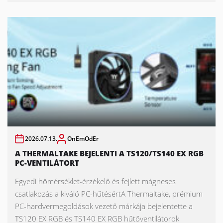
2026.07.13.
OnEmOdEr
A THERMALTAKE BEJELENTI A TS120/TS140 EX RGB
PC-VENTILÁTORT
Egyedi hőmérséklet-érzékelő és fejlett mágneses
csatlakozás a kiváló PC-hűtésértA Thermaltake, prémium
PC-hardvermegoldások vezető márkája bejelentette a
TS120 EX RGB és TS140 EX RGB hűtőventilátorok