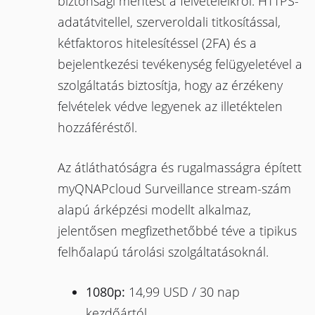
biztonsági mentést a felvételeikről. HTTPS-
adatátvitellel, szerveroldali titkosítással,
kétfaktoros hitelesítéssel (2FA) és a
bejelentkezési tevékenység felügyeletével a
szolgáltatás biztosítja, hogy az érzékeny
felvételek védve legyenek az illetéktelen
hozzáféréstől.
Az átláthatóságra és rugalmasságra épített
myQNAPcloud Surveillance stream-szám
alapú árképzési modellt alkalmaz,
jelentősen megfizethetőbbé téve a tipikus
felhőalapú tárolási szolgáltatásoknál.
1080p:
14,99 USD / 30 nap
kezdőártól