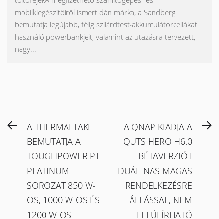
mobilkiegészítőiről ismert dán márka, a Sandberg
bemutatja legújabb, félig szilárdtest-akkumulátorcellákat
használó powerbankjeit, valamint az utazásra tervezett,
nagy...
Bejegyzés
Previous
N
A THERMALTAKE
A QNAP KIADJA A
navigáció
post:
po
BEMUTATJA A
QUTS HERO H6.0
TOUGHPOWER PT
BÉTAVERZIÓT
PLATINUM
DUÁL-NAS MAGAS
SOROZAT 850 W-
RENDELKEZÉSRE
OS, 1000 W-OS ÉS
ÁLLÁSSAL, NEM
1200 W-OS
FELÜLÍRHATÓ