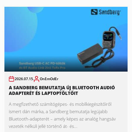
2026.07.15.
OnEmOdEr
A SANDBERG BEMUTATJA ÚJ BLUETOOTH AUDIÓ
ADAPTERÉT ÉS LAPTOPTÖLTŐIT
A megfizethető számítógépes- és mobilkiegészítőiről
ismert dán márka, a Sandberg bemutatja legújabb
Bluetooth-adapterét – amely képes az analóg hangsáv
vezeték nélküli jellé történő át- és...