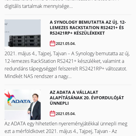
digitális tartalmak mennyisége...
A SYNOLOGY BEMUTATTA AZ ÚJ, 12-
LEMEZES RACKSTATION RS2421+ ÉS
RS2421RP+ KÉSZÜLÉKEKET
2021.05.04.
2021. május 4., Tajpej, Tajvan – A Synology bemutatta az új,
12-lemezes RackStation RS2421+ készüléket, valamint a
redundáns tápegységgel felszerelt RS2421RP+ változatot.
Mindkét NAS rendszer a nagy...
AZ ADATA A VÁLLALAT
ALAPÍTÁSÁNAK 20. ÉVFORDULÓJÁT
ÜNNEPLI
2021.05.04.
Az ADATA egy hihetetlen nyereményjátékkal ünnepli meg
ezt a mérföldkövet ​​​​​​​2021. május 4., Tajpej, Tajvan - Az