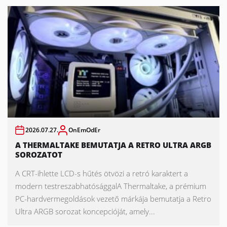
2026.07.27.
OnEmOdEr
A THERMALTAKE BEMUTATJA A RETRO ULTRA ARGB
SOROZATOT
A CRT-ihlette LCD-s hűtés ötvözi a retró karaktert a
modern testreszabhatósággalA Thermaltake, a prémium
PC-hardvermegoldások vezető márkája bemutatja a Retro
Ultra ARGB sorozat koncepcióját, amely...