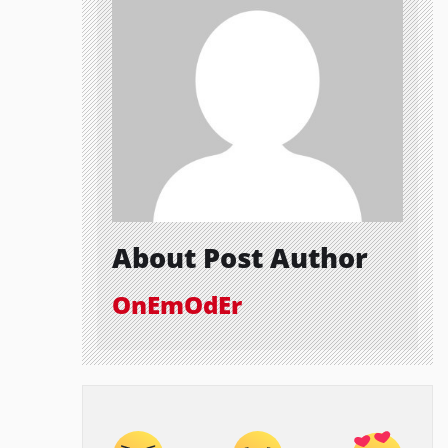
About Post Author
OnEmOdEr