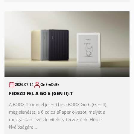
2026.07.14.
OnEmOdEr
FEDEZD FEL A GO 6 (GEN II)-T
A BOOX örömmel jelenti be a BOOX Go 6 (Gen II)
megjelenését, a 6 colos ePaper olvasót, melyet a
mozgásban lévő életvitelhez terveztünk. Elődje
kiválóságára...