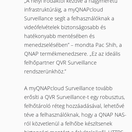
„A helyi irodáktól kezdve a nagyméretű
infrastruktúráig, a myQNAPcloud
Surveillance segít a felhasználóknak a
videófelvételek biztonságosabb és
hatékonyabb mentésében és
menedzselésében” – mondta Pac Shih, a
QNAP termékmenedzsere. „Ez az ideális
felhőpartner QVR Surveillance
rendszerünkhöz.”
A myQNAPcloud Surveillance tovább
erősíti a QVR Surveillance-t egy robusztus,
felhőtároló réteg hozzáadásával, lehetővé
téve a felhasználóknak, hogy a QNAP NAS-
ról közvetlenül a felhőbe készítsenek