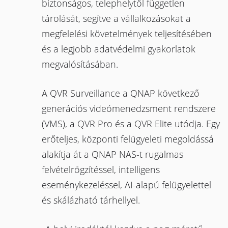
biztonságos, telephelytől független
tárolását, segítve a vállalkozásokat a
megfelelési követelmények teljesítésében
és a legjobb adatvédelmi gyakorlatok
megvalósításában.
A QVR Surveillance a QNAP következő
generációs videómenedzsment rendszere
(VMS), a QVR Pro és a QVR Elite utódja. Egy
erőteljes, központi felügyeleti megoldássá
alakítja át a QNAP NAS-t rugalmas
felvételrögzítéssel, intelligens
eseménykezeléssel, AI-alapú felügyelettel
és skálázható tárhellyel.