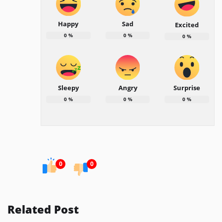
Happy
Sad
Excited
0
%
0
%
0
%
Sleepy
Angry
Surprise
0
%
0
%
0
%
0
0
Related Post