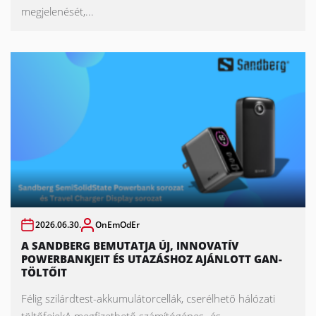
megjelenését,...
2026.06.30.
OnEmOdEr
A SANDBERG BEMUTATJA ÚJ, INNOVATÍV
POWERBANKJEIT ÉS UTAZÁSHOZ AJÁNLOTT GAN-
TÖLTŐIT
Félig szilárdtest-akkumulátorcellák, cserélhető hálózati
töltőfejekA megfizethető számítógépes- és