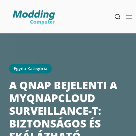
Skip
to
the
content
Egyéb Kategória
A QNAP BEJELENTI A
MYQNAPCLOUD
SURVEILLANCE-T:
BIZTONSÁGOS ÉS