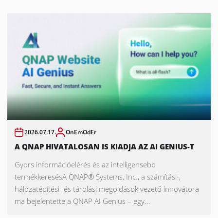
2026.07.17.
OnEmOdEr
A QNAP HIVATALOSAN IS KIADJA AZ AI GENIUS-T
Gyors információelérés és az intelligensebb
termékkeresésA QNAP® Systems, Inc., a számítási-,
hálózatépítési- és tárolási megoldások vezető innovátora
ma bejelentette a QNAP AI Genius – egy...