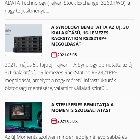
ADATA Technology (Tajvan Stock Exchange: 3260.TWO), a
nagy teljesítményű...
A SYNOLOGY BEMUTATTA AZ ÚJ, 3U
KIALAKÍTÁSÚ, 16-LEMEZES
RACKSTATION RS2821RP+
MEGOLDÁSÁT
2021.05.05.
2021. május 5., Tajpej, Tajvan – A Synology bemutatta az új,
3U kialakítású, 16-lemezes RackStation RS2821RP+
megoldását, amelyet a nagy méretű infrastruktúrák
biztonsági mentésére, valamint vállalati szintű...
A STEELSERIES BEMUTATJA A
MOMENTS SZOLGÁLTATÁST
2021.05.06.
Az új Moments szoftver minden eddiginél gyorsabbá és