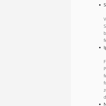
S
V
S
b
f
I
F
P
f
f
z
d
N