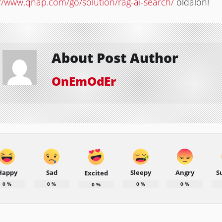
://www.qnap.com/go/solution/rag-ai-search/
oldalon!
About Post Author
OnEmOdEr
Happy
Sad
Sleepy
Angry
S
Excited
0
%
0
%
0
%
0
%
0
%