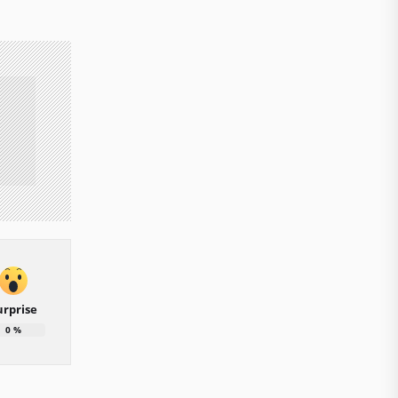
urprise
0
%