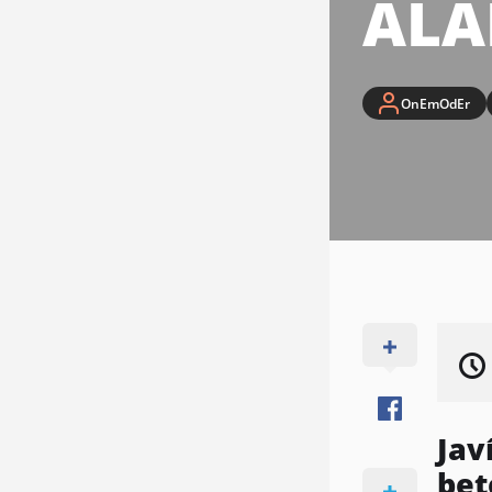
ALA
OnEmOdEr
Jav
bet