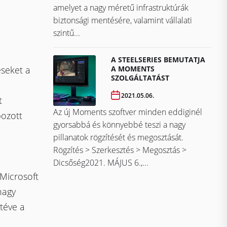
amelyet a nagy méretű infrastruktúrák
biztonsági mentésére, valamint vállalati
szintű...
A STEELSERIES BEMUTATJA
A MOMENTS
éseket a
SZOLGÁLTATÁST
2021.05.06.
t
Az új Moments szoftver minden eddiginél
ozott
gyorsabbá és könnyebbé teszi a nagy
pillanatok rögzítését és megosztását.
Rögzítés > Szerkesztés > Megosztás >
Dicsőség2021. MÁJUS 6.,...
Microsoft
nagy
 téve a