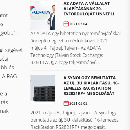
AZ ADATA A VÁLLALAT
ALAPÍTÁSÁNAK 20.
ÉVFORDULÓJÁT ÜNNEPLI
atot
os
2021.05.04.
gyobb” –
Az ADATA egy hihetetlen nyereményjátékkal
ünnepli meg ezt a mérföldkövet ​​​​​​​2021.
május 4., Tajpej, Tajvan - Az ADATA
gítségével
Technology (Tajvan Stock Exchange:
sési
3260.TWO), a nagy teljesítményű...
abb és
. A RAG
A SYNOLOGY BEMUTATTA
AZ ÚJ, 3U KIALAKÍTÁSÚ, 16-
LEMEZES RACKSTATION
ve a
RS2821RP+ MEGOLDÁSÁT
atás
2021.05.05.
ának
2021. május 5., Tajpej, Tajvan – A Synology
bemutatta az új, 3U kialakítású, 16-lemezes
RackStation RS2821RP+ megoldását,