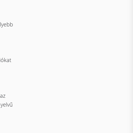
élyebb
iókat
 az
yelvű