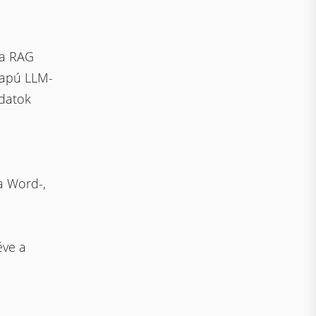
 a RAG
alapú LLM-
adatok
a Word-,
éve a