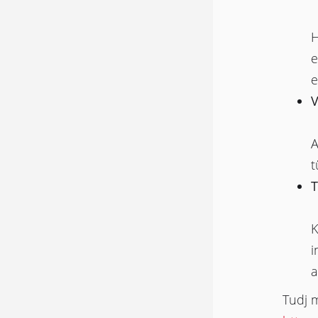
H
e
e
V
A
t
T
K
i
a
Tudj 