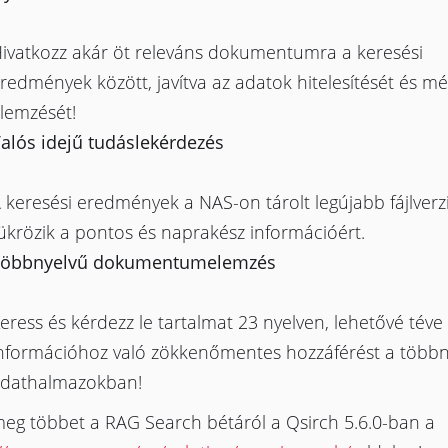
ivatkozz akár öt releváns dokumentumra a keresési
redmények között, javítva az adatok hitelesítését és m
lemzését!
alós idejű tudáslekérdezés
 keresési eredmények a NAS-on tárolt legújabb fájlverz
ükrözik a pontos és naprakész információért.
öbbnyelvű dokumentumelemzés
eress és kérdezz le tartalmat 23 nyelven, lehetővé téve
nformációhoz való zökkenőmentes hozzáférést a többn
dathalmazokban!
meg többet a RAG Search bétáról a Qsirch 5.6.0-ban a