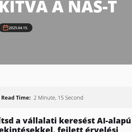
KÍTVA A NAS-T
2025.04.15.
Read Time:
2 Minute, 15 Second
ítsd a vállalati keresést AI-alapú
ekintésekkel, fejlett érvelési