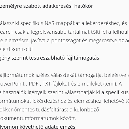
zemélyre szabott adatkeresési hatókör
álassz ki specifikus NAS-mappákat a lekérdezéshez, és
earch csak a legrelevánsabb tartalmat tölti fel a felhő
e elemzésre, javítva a pontosságot és megerősítve az 
eletti kontrollt!
gény szerint testreszabható fájltámogatás
ájlformátumok széles választékát támogatja, beleértve 
owerPoint-, PDF-, TXT-fájlokat és e-maileket (.eml). A
elhasználók igényeik szerint választhatják ki a specifikus
ormátumokat lekérdezéshez és elemzéshez, lehetővé t
ökkenőmentes tudásfeltárást a különböző
okumentumformátumok között.
yomon követhető adatelemzés