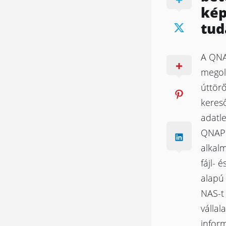
kép
tud
A QNAP
megol
úttörő
kereső
adatle
QNAP 
alkal
fájl- 
alapú
NAS-t 
válla
inform