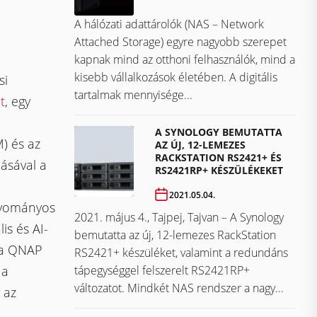
A hálózati adattárolók (NAS – Network
Attached Storage) egyre nagyobb szerepet
kapnak mind az otthoni felhasználók, mind a
kisebb vállalkozások életében. A digitális
si
tartalmak mennyisége...
t
, egy
A SYNOLOGY BEMUTATTA
) és az
AZ ÚJ, 12-LEMEZES
RACKSTATION RS2421+ ÉS
lásával a
RS2421RP+ KÉSZÜLÉKEKET
2021.05.04.
gyományos
2021. május 4., Tajpej, Tajvan – A Synology
is és AI-
bemutatta az új, 12-lemezes RackStation
h a QNAP
RS2421+ készüléket, valamint a redundáns
tápegységgel felszerelt RS2421RP+
 a
változatot. Mindkét NAS rendszer a nagy...
 az