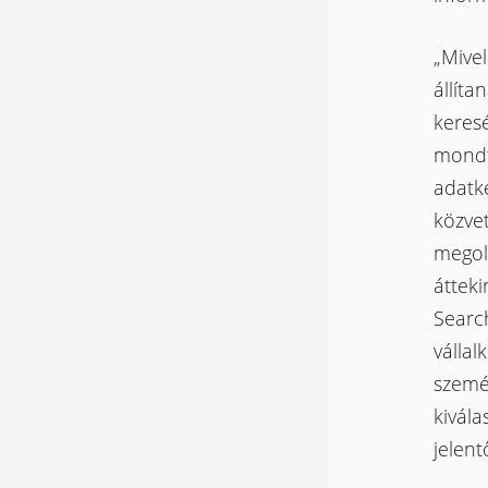
„Mive
állíta
keres
mondt
adatke
közvet
megold
áttek
Search
vállal
személ
kivál
jelent