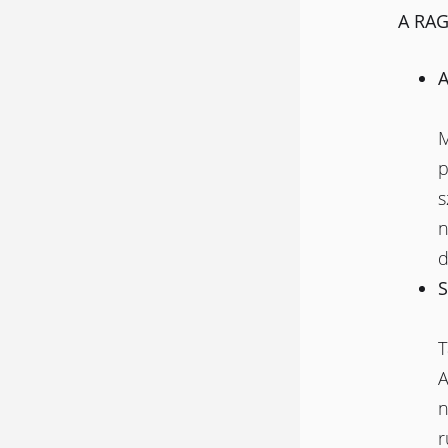
A RAG
A
M
p
s
n
d
S
T
A
n
r