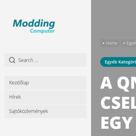
Skip
to
the
content
Home
Egyé
Egyéb Kategór
A Q
Kezdőlap
CSE
Hírek
Sajtóközlemények
EGY