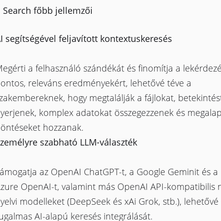
 Search főbb jellemzői
I segítségével feljavított kontextuskeresés
egérti a felhasználó szándékát és finomítja a lekérdez
ontos, releváns eredményekért, lehetővé téve a
zakembereknek, hogy megtalálják a fájlokat, betekintés
yerjenek, komplex adatokat összegezzenek és megalap
öntéseket hozzanak.
zemélyre szabható LLM-választék
ámogatja az OpenAI ChatGPT-t, a Google Geminit és a 
zure OpenAI-t, valamint más OpenAI API-kompatibilis 
yelvi modelleket (DeepSeek és xAi Grok, stb.), lehetővé
ugalmas AI-alapú keresés integrálását.