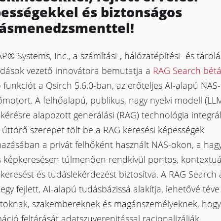
ességekkel és biztonságos
ásmenedzsmenttel!
® Systems, Inc., a számítási-, hálózatépítési- és tárolá
dások vezető innovátora bemutatja a
RAG Search bétá
 funkciót a Qsirch 5.6.0-ban, az erőteljes AI-alapú NAS-
motort. A felhőalapú, publikus, nagy nyelvi modell (LLM
kérésre alapozott generálási (RAG) technológia integrá
úttörő szerepet tölt be a RAG keresési képességek
mazásában a privát felhőként használt NAS-okon, a ha
és képkeresésen túlmenően rendkívül pontos, kontextuál
 keresést és tudáslekérdezést biztosítva. A RAG Searc
egy fejlett, AI-alapú tudásbázissá alakítja, lehetővé téve
latoknak, szakembereknek és magánszemélyeknek, hogy
áció feltárását adatszuverenitással racionalizálják.