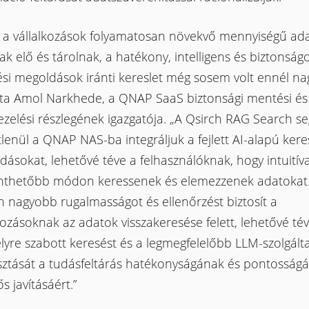
l a vállalkozások folyamatosan növekvő mennyiségű ad
nak elő és tárolnak, a hatékony, intelligens és biztonság
ési megoldások iránti kereslet még sosem volt ennél na
a Amol Narkhede, a QNAP SaaS biztonsági mentési és
zelési részlegének igazgatója. „A Qsirch RAG Search se
lenül a QNAP NAS-ba integráljuk a fejlett AI-alapú kere
ásokat, lehetővé téve a felhasználóknak, hogy intuitív
inthetőbb módon keressenek és elemezzenek adatokat
 nagyobb rugalmasságot és ellenőrzést biztosít a
kozásoknak az adatok visszakeresése felett, lehetővé té
yre szabott keresést és a legmegfelelőbb LLM-szolgált
asztását a tudásfeltárás hatékonyságának és pontosság
ős javításáért.”