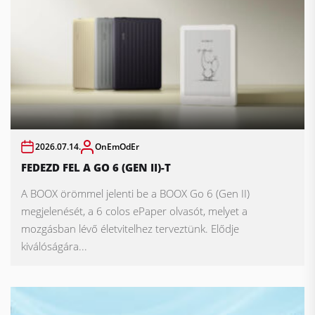
2026.07.14.
OnEmOdEr
FEDEZD FEL A GO 6 (GEN II)-T
A BOOX örömmel jelenti be a BOOX Go 6 (Gen II)
megjelenését, a 6 colos ePaper olvasót, melyet a
mozgásban lévő életvitelhez terveztünk. Elődje
kiválóságára...