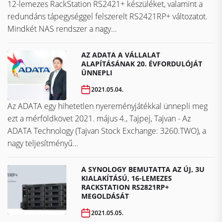
12-lemezes RackStation RS2421+ készüléket, valamint a
redundáns tápegységgel felszerelt RS2421RP+ változatot.
Mindkét NAS rendszer a nagy...
AZ ADATA A VÁLLALAT
ALAPÍTÁSÁNAK 20. ÉVFORDULÓJÁT
ÜNNEPLI
2021.05.04.
Az ADATA egy hihetetlen nyereményjátékkal ünnepli meg
ezt a mérföldkövet ​​​​​​​2021. május 4., Tajpej, Tajvan - Az
ADATA Technology (Tajvan Stock Exchange: 3260.TWO), a
nagy teljesítményű...
A SYNOLOGY BEMUTATTA AZ ÚJ, 3U
KIALAKÍTÁSÚ, 16-LEMEZES
RACKSTATION RS2821RP+
MEGOLDÁSÁT
2021.05.05.