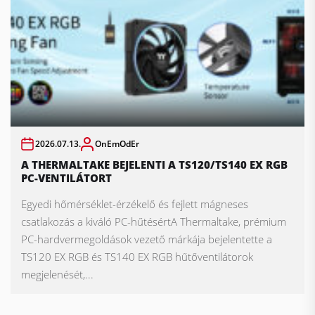
2026.07.13.
OnEmOdEr
A THERMALTAKE BEJELENTI A TS120/TS140 EX RGB
PC-VENTILÁTORT
Egyedi hőmérséklet-érzékelő és fejlett mágneses
csatlakozás a kiváló PC-hűtésértA Thermaltake, prémium
PC-hardvermegoldások vezető márkája bejelentette a
TS120 EX RGB és TS140 EX RGB hűtőventilátorok
megjelenését,...