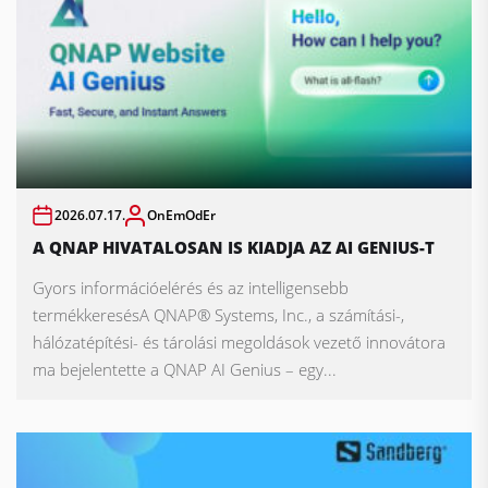
2026.07.17.
OnEmOdEr
A QNAP HIVATALOSAN IS KIADJA AZ AI GENIUS-T
Gyors információelérés és az intelligensebb
termékkeresésA QNAP® Systems, Inc., a számítási-,
hálózatépítési- és tárolási megoldások vezető innovátora
ma bejelentette a QNAP AI Genius – egy...