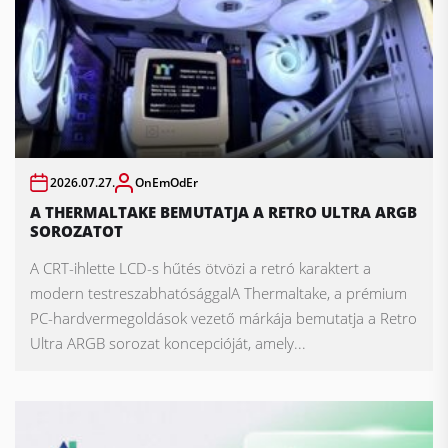
2026.07.27.
OnEmOdEr
A THERMALTAKE BEMUTATJA A RETRO ULTRA ARGB
SOROZATOT
A CRT-ihlette LCD-s hűtés ötvözi a retró karaktert a
modern testreszabhatósággalA Thermaltake, a prémium
PC-hardvermegoldások vezető márkája bemutatja a Retro
Ultra ARGB sorozat koncepcióját, amely...