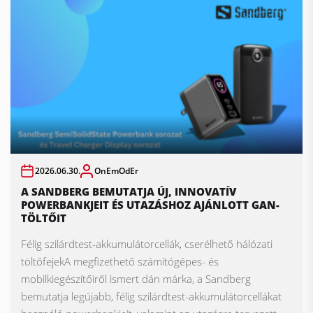
2026.06.30.
OnEmOdEr
A SANDBERG BEMUTATJA ÚJ, INNOVATÍV
POWERBANKJEIT ÉS UTAZÁSHOZ AJÁNLOTT GAN-
TÖLTŐIT
Félig szilárdtest-akkumulátorcellák, cserélhető hálózati
töltőfejekA megfizethető számítógépes- és
mobilkiegészítőiről ismert dán márka, a Sandberg
bemutatja legújabb, félig szilárdtest-akkumulátorcellákat