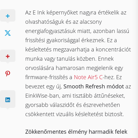
Az E Ink képernyőket nagyra értékelik az
olvashatóságuk és az alacsony
energiafogyasztásuk miatt, azonban lassú
frissítési gyakorisággal érkeznek. Ez a
késleltetés megzavarhatja a koncentrációt
munka vagy tanulás közben. Ennek
orvoslására hamarosan megjelenik egy
firmware-frissítés a
Note Air5 C
-hez. Ez
bevezet egy új,
Smooth Refresh módot
az
EinkWise-ban, ami tisztább áttűnéseket,
gyorsabb válaszidőt és észrevehetően
csökkentett vizuális késleltetést biztosít.
Zökkenőmentes élmény harmadik felek