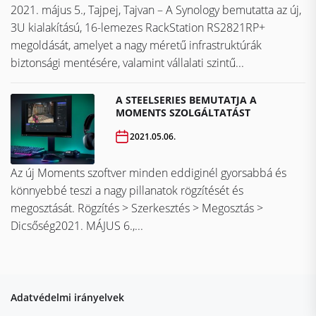
2021. május 5., Tajpej, Tajvan – A Synology bemutatta az új,
3U kialakítású, 16-lemezes RackStation RS2821RP+
megoldását, amelyet a nagy méretű infrastruktúrák
biztonsági mentésére, valamint vállalati szintű...
A STEELSERIES BEMUTATJA A
MOMENTS SZOLGÁLTATÁST
2021.05.06.
Az új Moments szoftver minden eddiginél gyorsabbá és
könnyebbé teszi a nagy pillanatok rögzítését és
megosztását. Rögzítés > Szerkesztés > Megosztás >
Dicsőség2021. MÁJUS 6.,...
Adatvédelmi irányelvek