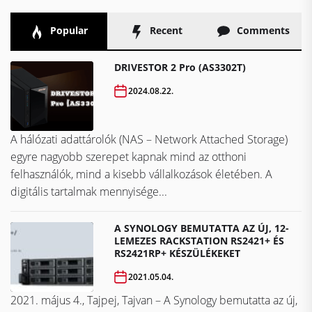
Popular
Recent
Comments
DRIVESTOR 2 Pro (AS3302T)
2024.08.22.
A hálózati adattárolók (NAS – Network Attached Storage)
egyre nagyobb szerepet kapnak mind az otthoni
felhasználók, mind a kisebb vállalkozások életében. A
digitális tartalmak mennyisége...
A SYNOLOGY BEMUTATTA AZ ÚJ, 12-
LEMEZES RACKSTATION RS2421+ ÉS
RS2421RP+ KÉSZÜLÉKEKET
2021.05.04.
2021. május 4., Tajpej, Tajvan – A Synology bemutatta az új,