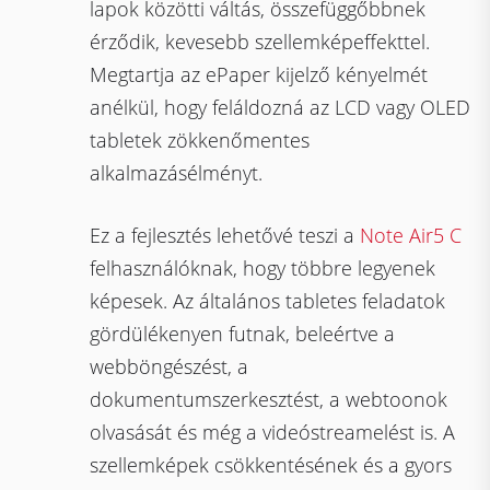
lapok közötti váltás, összefüggőbbnek
érződik, kevesebb szellemképeffekttel.
Megtartja az ePaper kijelző kényelmét
anélkül, hogy feláldozná az LCD vagy OLED
tabletek zökkenőmentes
alkalmazásélményt.
Ez a fejlesztés lehetővé teszi a
Note Air5 C
felhasználóknak, hogy többre legyenek
képesek. Az általános tabletes feladatok
gördülékenyen futnak, beleértve a
webböngészést, a
dokumentumszerkesztést, a webtoonok
olvasását és még a videóstreamelést is. A
szellemképek csökkentésének és a gyors