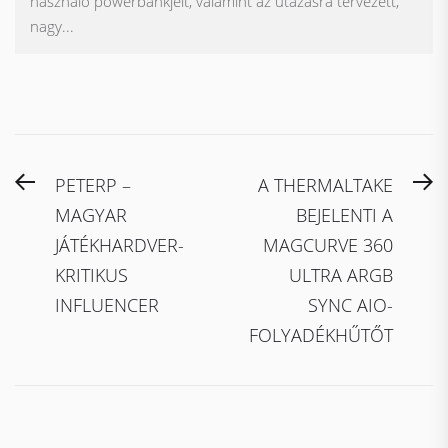
használó powerbankjeit, valamint az utazásra tervezett,
nagy...
Bejegyzés
Previous
N
PETERP –
A THERMALTAKE
navigáció
post:
po
MAGYAR
BEJELENTI A
JÁTÉKHARDVER-
MAGCURVE 360
KRITIKUS
ULTRA ARGB
INFLUENCER
SYNC AIO-
FOLYADÉKHŰTŐT