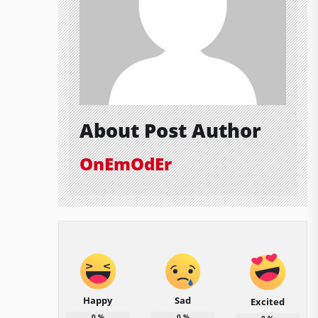
About Post Author
OnEmOdEr
Happy
Sad
Excited
0
%
0
%
0
%