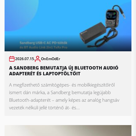
2026.07.15.
OnEmOdEr
A SANDBERG BEMUTATJA ÚJ BLUETOOTH AUDIÓ
ADAPTERÉT ÉS LAPTOPTÖLTŐIT
A megfizethető számítógépes- és mobilkiegészítőiről
ismert dán márka, a Sandberg bemutatja legújabb
Bluetooth-adapterét – amely képes az analóg hangsáv
vezeték nélküli jellé történő át- és...