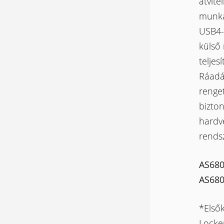
átvite
munka
USB4-
külső
teljes
Ráadá
renget
bizton
hardve
rends
AS6804
AS6806
*Elsők
Locke