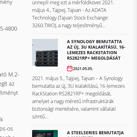
tmény
ünnepli meg ezt a mérföldkövet ​​​​​​​2021.
május 4., Tajpej, Tajvan - Az ADATA
Technology (Tajvan Stock Exchange:
3260.TWO), a nagy teljesítményű...
R5-4800
A SYNOLOGY BEMUTATTA
AZ ÚJ, 3U KIALAKÍTÁSÚ, 16-
LEMEZES RACKSTATION
k
RS2821RP+ MEGOLDÁSÁT
2021.05.05.
ató M.2-
2021. május 5., Tajpej, Tajvan – A Synology
gít az
bemutatta az új, 3U kialakítású, 16-lemezes
sítményt
RackStation RS2821RP+ megoldását,
amelyet a nagy méretű infrastruktúrák
biztonsági mentésére, valamint vállalati
szintű...
ak
bps-os
A STEELSERIES BEMUTATJA