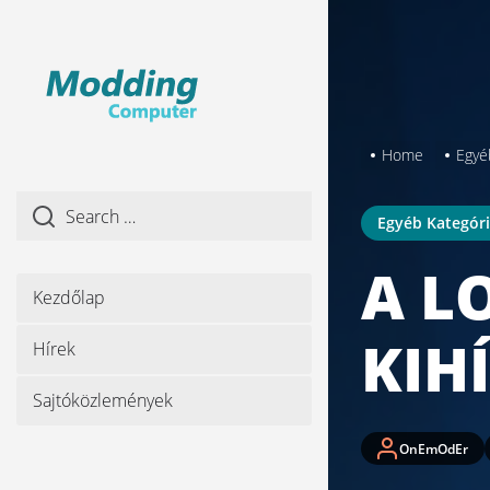
Skip
to
the
content
Home
Egyé
Egyéb Kategór
A L
Kezdőlap
KIH
Hírek
Sajtóközlemények
OnEmOdEr