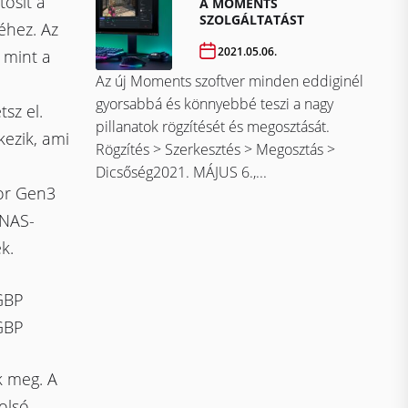
tosít a
A MOMENTS
SZOLGÁLTATÁST
éhez. Az
2021.05.06.
 mint a
Az új Moments szoftver minden eddiginél
gyorsabbá és könnyebbé teszi a nagy
sz el.
pillanatok rögzítését és megosztását.
ezik, ami
Rögzítés > Szerkesztés > Megosztás >
Dicsőség2021. MÁJUS 6.,...
tor Gen3
 NAS-
k.
GBP
GBP
k meg. A
olsó