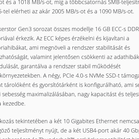
ot és a 1018 MB/s-ot, míg a többcsatornás SMB-teljesí
-tel elérheti az akár 2005 MB/s-ot és a 1090 MB/s-ot.
kerstor Gen3 sorozat összes modellje 16 GB ECC-s DD
ával érkezik. Az ECC képes érzékelni és kijavítani a
ahibákat, ami megnöveli a rendszer stabilitását és
zhatóságát, valamint jelentősen csökkenti az adathibá
dulását, garantálva a rendszer stabil működését
ókörnyezetekben. A négy, PCIe 4.0-s NVMe SSD-t támog
at tárolóként és gyorsítótárként is konfigurálható, ami se
li sebesség maximalizálásában, nagy kapacitást és telje
a kezedbe.
akozás tekintetében a két 10 Gigabites Ethernet nemcs
öző teljesítményt nyújt, de a két USB4-port akár 40 G