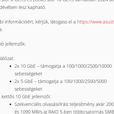
dévében lesz kapható.
i információért, kérjük, látogass el a
https://www.asus
a.
b jellemzők:
álózat:
2x 10 GbE – támogatja a 100/1000/2500/10000
sebességeket
2x 5 GbE – támogatja a 100/1000/2500/5000
sebességeket
 kettős 10 GbE jellemzői:
Szekvenciális olvasási/írási teljesítmény akár 20
és 1090 MB/s-ig RAID 5-ben többcsatornás SM