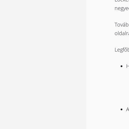
negye
Tovább
oldalr
Legfőb
H
A