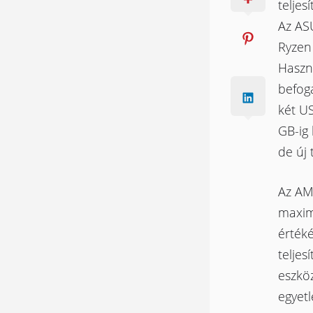
teljes
Az AS
Ryzen 
Haszná
befoga
két U
GB-ig
de új 
Az AM
maxim
érték
teljes
eszköz
egyetl