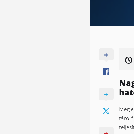
Nag
hat
Megje
tárol
teljes