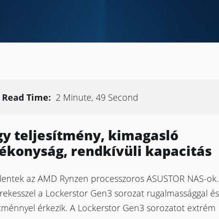
Read Time:
2 Minute, 49 Second
y teljesítmény, kimagasló
ékonyság, rendkívüli kapacitás
lentek az AMD Rynzen processzoros ASUSTOR NAS-ok. 
órekesszel a Lockerstor Gen3 sorozat rugalmassággal é
ítménnyel érkezik. A Lockerstor Gen3 sorozatot extrém