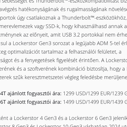
li sebességet és Thunderbolt™-eszközkompatibilitást biz
végzés hatékonyságának és rugalmasságának növelés
portok úgy csatlakoznak a Thunderbolt™-eszközökhöz,
 merevlemezek vagy SSD-k, hogy kihasználhasd annak a
ítménynek az előnyeit, amit USB 3.2 portokkal nem érhet
sul a Lockerstor Gen3 sorozat a legújabb ADM 5-tel érk
eg optimalizációt tartalmaz a felhasználói felületet, a
ságot és a fenyegetések figyelését érintően. A Lockers
rének és a szoftverének kombináció biztosítja, hogy a
zerek szűk keresztmetszetei végleg feledésbe merüljene
T ajánlott fogyasztói ára:
1299 USD/1299 EUR/1239 
T ajánlott fogyasztói ára:
1499 USD/1499 EUR/1439 
ént a Lockerstor 4 Gen3 és a Lockerstor 6 Gen3 jeleni
rstor 8 Gen3 és Lockerstor 10 Gen3 várhatóan 2024 ut