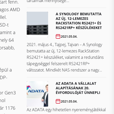
tartalmak mennyisége...
art fenn.
magos AMD
A SYNOLOGY BEMUTATTA
lel.
AZ ÚJ, 12-LEMEZES
RACKSTATION RS2421+ ÉS
SSD-t
RS2421RP+ KÉSZÜLÉKEKET
lamint a
2021.05.04.
mely 64
2021. május 4., Tajpej, Tajvan – A Synology
orsabb,
bemutatta az új, 12-lemezes RackStation
RS2421+ készüléket, valamint a redundáns
tápegységgel felszerelt RS2421RP+
épül a
változatot. Mindkét NAS rendszer a nagy...
TDP-
AZ ADATA A VÁLLALAT
ALAPÍTÁSÁNAK 20.
tor Gen3
ÉVFORDULÓJÁT ÜNNEPLI
hol
2021.05.04.
kár 1176
Az ADATA egy hihetetlen nyereményjátékkal