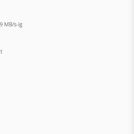
69 MB/s-ig
B
t