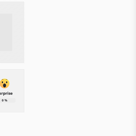
urprise
0
%