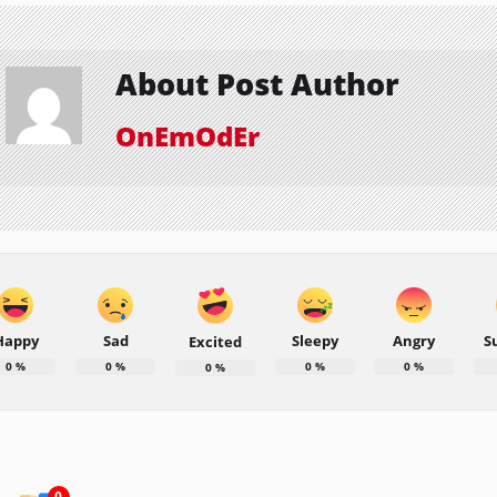
About Post Author
OnEmOdEr
Happy
Sad
Sleepy
Angry
S
Excited
0
%
0
%
0
%
0
%
0
%
0