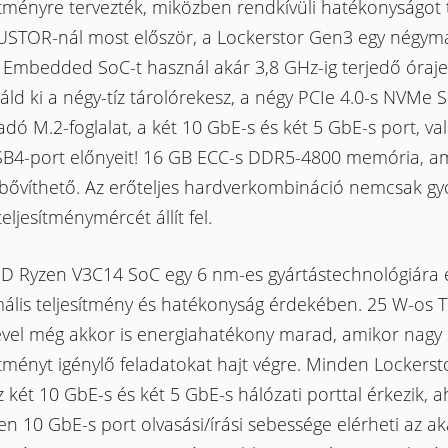
ítményre tervezték, miközben rendkívüli hatékonyságot t
USTOR-nál most először, a Lockerstor Gen3 egy négy
Embedded SoC-t használ akár 3,8 GHz-ig terjedő órajel
ld ki a négy-tíz tárolórekesz, a négy PCIe 4.0-s NVMe 
dó M.2-foglalat, a két 10 GbE-s és két 5 GbE-s port, va
SB4-port előnyeit! 16 GB ECC-s DDR5-4800 memória, a
 bővíthető. Az erőteljes hardverkombináció nemcsak gy
teljesítménymércét állít fel.
D Ryzen V3C14 SoC egy 6 nm-es gyártástechnológiára 
ális teljesítmény és hatékonyság érdekében. 25 W-os 
ével még akkor is energiahatékony marad, amikor nagy
ítményt igénylő feladatokat hajt végre. Minden Lockers
 két 10 GbE-s és két 5 GbE-s hálózati porttal érkezik, a
en 10 GbE-s port olvasási/írási sebessége elérheti az a