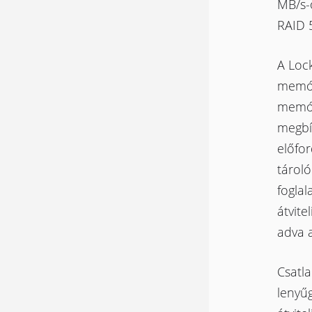
MB/s-
RAID 5
A Loc
memóri
memóri
megbí
előfor
tárol
foglal
átvite
adva 
Csatl
lenyűg