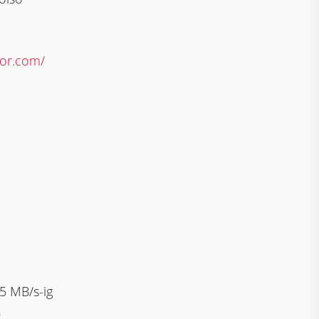
tor.com/
05 MB/s-ig
B