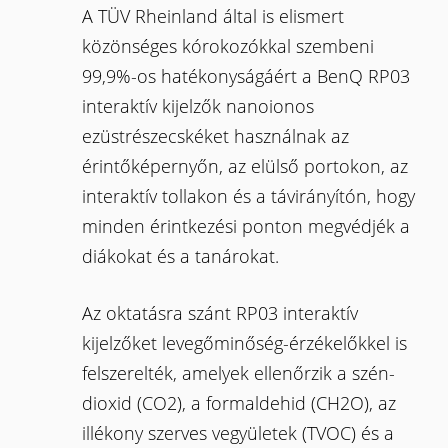
A TÜV Rheinland által is elismert
közönséges kórokozókkal szembeni
99,9%-os hatékonyságáért a BenQ RP03
interaktív kijelzők nanoionos
ezüstrészecskéket használnak az
érintőképernyőn, az elülső portokon, az
interaktív tollakon és a távirányítón, hogy
minden érintkezési ponton megvédjék a
diákokat és a tanárokat.
Az oktatásra szánt RP03 interaktív
kijelzőket levegőminőség-érzékelőkkel is
felszerelték, amelyek ellenőrzik a szén-
dioxid (CO2), a formaldehid (CH2O), az
illékony szerves vegyületek (TVOC) és a