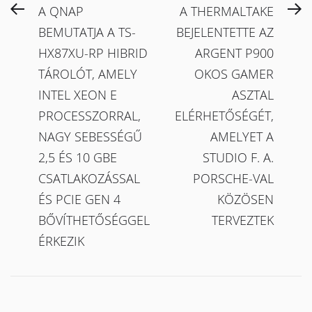
Bejegyzés
Previous
N
A QNAP
A THERMALTAKE
navigáció
post:
po
BEMUTATJA A TS-
BEJELENTETTE AZ
HX87XU-RP HIBRID
ARGENT P900
TÁROLÓT, AMELY
OKOS GAMER
INTEL XEON E
ASZTAL
PROCESSZORRAL,
ELÉRHETŐSÉGÉT,
NAGY SEBESSÉGŰ
AMELYET A
2,5 ÉS 10 GBE
STUDIO F. A.
CSATLAKOZÁSSAL
PORSCHE-VAL
ÉS PCIE GEN 4
KÖZÖSEN
BŐVÍTHETŐSÉGGEL
TERVEZTEK
ÉRKEZIK