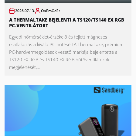
2026.07.13.
OnEmOdEr
A THERMALTAKE BEJELENTI A TS120/TS140 EX RGB
PC-VENTILÁTORT
Egyedi hőmérséklet-érzékelő és fejlett mágneses
csatlakozás a kiváló PC-hűtésértA Thermaltake, prémium
PC-hardvermegoldások vezető márkája bejelentette a
TS120 EX RGB és TS140 EX RGB hűtőventilátorok
megjelenését,...