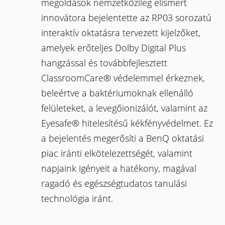
megoldások nemzetközileg elismert
innovátora bejelentette az RP03 sorozatú
interaktív oktatásra tervezett kijelzőket,
amelyek erőteljes Dolby Digital Plus
hangzással és továbbfejlesztett
ClassroomCare® védelemmel érkeznek,
beleértve a baktériumoknak ellenálló
felületeket, a levegőionizálót, valamint az
Eyesafe® hitelesítésű kékfényvédelmet. Ez
a bejelentés megerősíti a BenQ oktatási
piac iránti elkötelezettségét, valamint
napjaink igényeit a hatékony, magával
ragadó és egészségtudatos tanulási
technológia iránt.