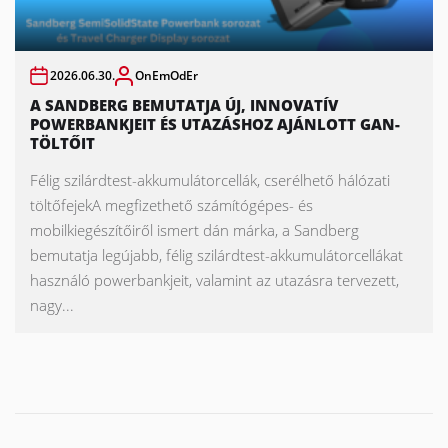
2026.06.30.
OnEmOdEr
A SANDBERG BEMUTATJA ÚJ, INNOVATÍV
POWERBANKJEIT ÉS UTAZÁSHOZ AJÁNLOTT GAN-
TÖLTŐIT
Félig szilárdtest-akkumulátorcellák, cserélhető hálózati
töltőfejekA megfizethető számítógépes- és
mobilkiegészítőiről ismert dán márka, a Sandberg
bemutatja legújabb, félig szilárdtest-akkumulátorcellákat
használó powerbankjeit, valamint az utazásra tervezett,
nagy...