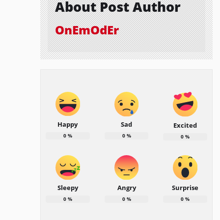
About Post Author
OnEmOdEr
Happy
Sad
Excited
0
%
0
%
0
%
Sleepy
Angry
Surprise
0
%
0
%
0
%