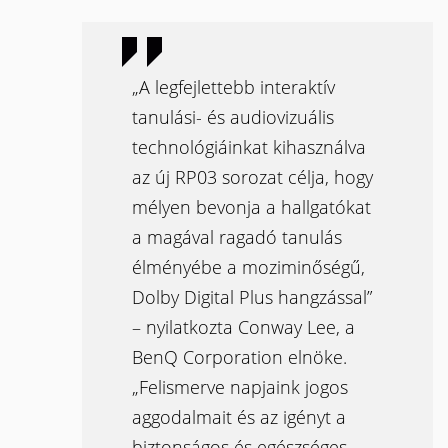
„A legfejlettebb interaktív
tanulási- és audiovizuális
technológiáinkat kihasználva
az új RP03 sorozat célja, hogy
mélyen bevonja a hallgatókat
a magával ragadó tanulás
élményébe a moziminőségű,
Dolby Digital Plus hangzással”
– nyilatkozta Conway Lee, a
BenQ Corporation elnöke.
„Felismerve napjaink jogos
aggodalmait és az igényt a
biztonságos és egészséges