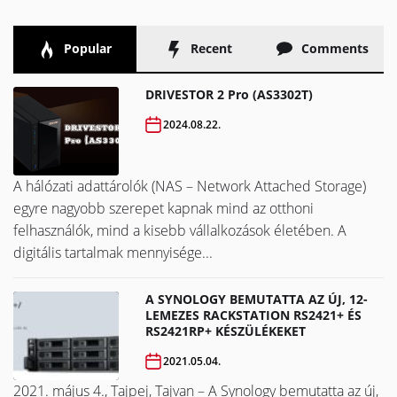
Popular
Recent
Comments
DRIVESTOR 2 Pro (AS3302T)
2024.08.22.
A hálózati adattárolók (NAS – Network Attached Storage)
egyre nagyobb szerepet kapnak mind az otthoni
felhasználók, mind a kisebb vállalkozások életében. A
digitális tartalmak mennyisége...
A SYNOLOGY BEMUTATTA AZ ÚJ, 12-
LEMEZES RACKSTATION RS2421+ ÉS
RS2421RP+ KÉSZÜLÉKEKET
2021.05.04.
2021. május 4., Tajpej, Tajvan – A Synology bemutatta az új,