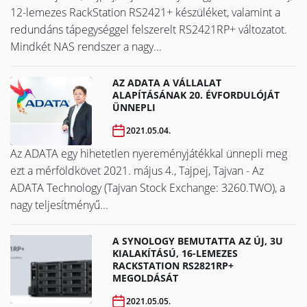
12-lemezes RackStation RS2421+ készüléket, valamint a
redundáns tápegységgel felszerelt RS2421RP+ változatot.
Mindkét NAS rendszer a nagy...
AZ ADATA A VÁLLALAT
ALAPÍTÁSÁNAK 20. ÉVFORDULÓJÁT
ÜNNEPLI
2021.05.04.
Az ADATA egy hihetetlen nyereményjátékkal ünnepli meg
ezt a mérföldkövet ​​​​​​​2021. május 4., Tajpej, Tajvan - Az
ADATA Technology (Tajvan Stock Exchange: 3260.TWO), a
nagy teljesítményű...
A SYNOLOGY BEMUTATTA AZ ÚJ, 3U
KIALAKÍTÁSÚ, 16-LEMEZES
RACKSTATION RS2821RP+
MEGOLDÁSÁT
2021.05.05.