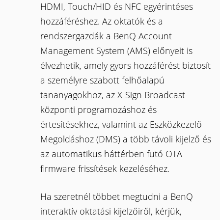
HDMI, Touch/HID és NFC egyérintéses
hozzáféréshez. Az oktatók és a
rendszergazdák a BenQ Account
Management System (AMS) előnyeit is
élvezhetik, amely gyors hozzáférést biztosít
a személyre szabott felhőalapú
tananyagokhoz, az X-Sign Broadcast
központi programozáshoz és
értesítésekhez, valamint az Eszközkezelő
Megoldáshoz (DMS) a több távoli kijelző és
az automatikus háttérben futó OTA
firmware frissítések kezeléséhez.
Ha szeretnél többet megtudni a BenQ
interaktív oktatási kijelzőiről, kérjük,