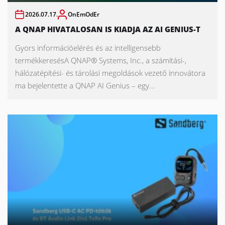
2026.07.17.
OnEmOdEr
A QNAP HIVATALOSAN IS KIADJA AZ AI GENIUS-T
Gyors információelérés és az intelligensebb
termékkeresésA QNAP® Systems, Inc., a számítási-,
hálózatépítési- és tárolási megoldások vezető innovátora
ma bejelentette a QNAP AI Genius – egy...