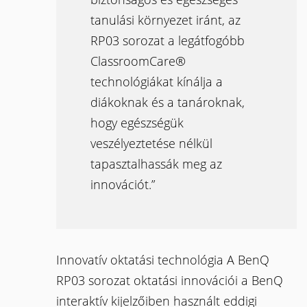
tanulási környezet iránt, az
RP03 sorozat a legátfogóbb
ClassroomCare®
technológiákat kínálja a
diákoknak és a tanároknak,
hogy egészségük
veszélyeztetése nélkül
tapasztalhassák meg az
innovációt.”
Innovatív oktatási technológia A BenQ
RP03 sorozat oktatási innovációi a BenQ
interaktív kijelzőiben használt eddigi