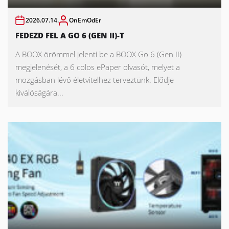
2026.07.14.
OnEmOdEr
FEDEZD FEL A GO 6 (GEN II)-T
A BOOX örömmel jelenti be a BOOX Go 6 (Gen II)
megjelenését, a 6 colos ePaper olvasót, melyet a
mozgásban lévő életvitelhez terveztünk. Elődje
kiválóságára...