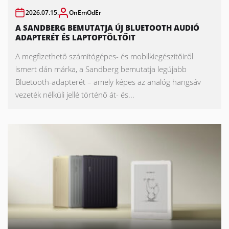
2026.07.15.
OnEmOdEr
A SANDBERG BEMUTATJA ÚJ BLUETOOTH AUDIÓ
ADAPTERÉT ÉS LAPTOPTÖLTŐIT
A megfizethető számítógépes- és mobilkiegészítőiről
ismert dán márka, a Sandberg bemutatja legújabb
Bluetooth-adapterét – amely képes az analóg hangsáv
vezeték nélküli jellé történő át- és...