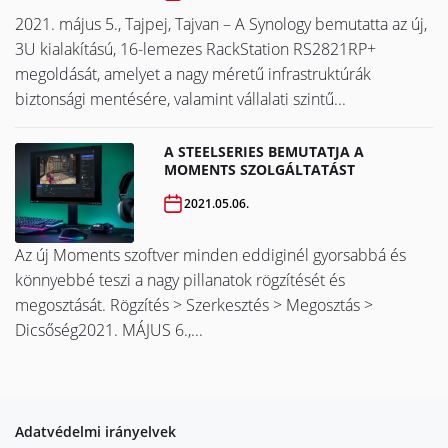
2021. május 5., Tajpej, Tajvan – A Synology bemutatta az új,
3U kialakítású, 16-lemezes RackStation RS2821RP+
megoldását, amelyet a nagy méretű infrastruktúrák
biztonsági mentésére, valamint vállalati szintű...
A STEELSERIES BEMUTATJA A
MOMENTS SZOLGÁLTATÁST
2021.05.06.
Az új Moments szoftver minden eddiginél gyorsabbá és
könnyebbé teszi a nagy pillanatok rögzítését és
megosztását. Rögzítés > Szerkesztés > Megosztás >
Dicsőség2021. MÁJUS 6.,...
Adatvédelmi irányelvek