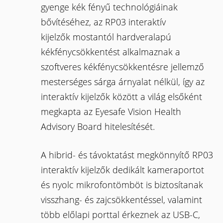
gyenge kék fényű technológiáinak
bővítéséhez, az RP03 interaktív
kijelzők mostantól hardveralapú
kékfénycsökkentést alkalmaznak a
szoftveres kékfénycsökkentésre jellemző
mesterséges sárga árnyalat nélkül, így az
interaktív kijelzők között a világ elsőként
megkapta az Eyesafe Vision Health
Advisory Board hitelesítését.
A hibrid- és távoktatást megkönnyítő RP03
interaktív kijelzők dedikált kameraportot
és nyolc mikrofontömböt is biztosítanak
visszhang- és zajcsökkentéssel, valamint
több előlapi porttal érkeznek az USB-C,