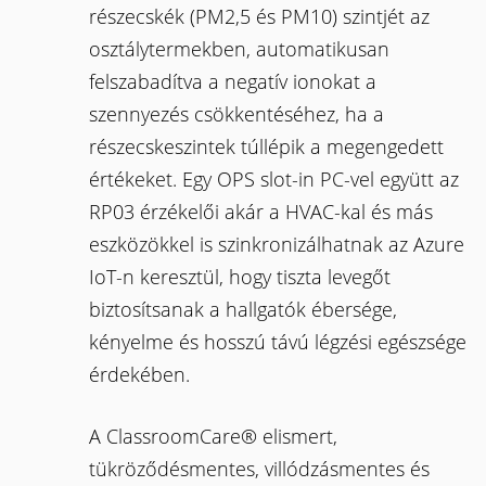
részecskék (PM2,5 és PM10) szintjét az
osztálytermekben, automatikusan
felszabadítva a negatív ionokat a
szennyezés csökkentéséhez, ha a
részecskeszintek túllépik a megengedett
értékeket. Egy OPS slot-in PC-vel együtt az
RP03 érzékelői akár a HVAC-kal és más
eszközökkel is szinkronizálhatnak az Azure
IoT-n keresztül, hogy tiszta levegőt
biztosítsanak a hallgatók ébersége,
kényelme és hosszú távú légzési egészsége
érdekében.
A ClassroomCare® elismert,
tükröződésmentes, villódzásmentes és