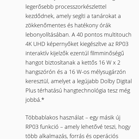
legerősebb processzorkészlettel
kezdődnek, amely segíti a tanárokat a
zökkenőmentes és hatékony órák
lebonyolításában. A 40 pontos multitouch
4K UHD képernyőket kiegészítve az RP03
interaktív kijelzők ezentúl filmminőségű
hangot biztosítanak a kettős 16 W x 2
hangszórón és a 16 W-os mélysugárzón
keresztül, amelyet a legújabb Dolby Digital
Plus térhatású hangtechnológia tesz még
jobbá.*
Többablakos használat – egy másik új
RP03 funkció – amely lehetővé teszi, hogy
több alkalmazás, forrás és operációs