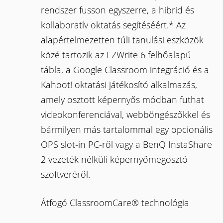
rendszer fusson egyszerre, a hibrid és
kollaboratív oktatás segítéséért.* Az
alapértelmezetten túli tanulási eszközök
közé tartozik az EZWrite 6 felhőalapú
tábla, a Google Classroom integráció és a
Kahoot! oktatási játékosító alkalmazás,
amely osztott képernyős módban futhat
videokonferenciával, webböngészőkkel és
bármilyen más tartalommal egy opcionális
OPS slot-in PC-ről vagy a BenQ InstaShare
2 vezeték nélküli képernyőmegosztó
szoftveréről.
Átfogó ClassroomCare® technológia