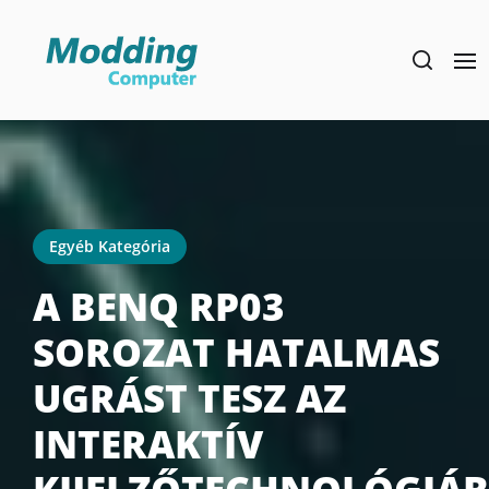
Skip
to
the
content
Egyéb Kategória
A BENQ RP03
SOROZAT HATALMAS
UGRÁST TESZ AZ
INTERAKTÍV