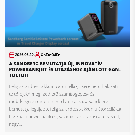
2026.06.30.
OnEmOdEr
A SANDBERG BEMUTATJA ÚJ, INNOVATÍV
POWERBANKJEIT ÉS UTAZÁSHOZ AJÁNLOTT GAN-
TÖLTŐIT
Félig szilárdtest-akkumulátorcellák, cserélhető hálózati
töltőfejekA megfizethető számítógépes- és
mobilkiegészítőiről ismert dán márka, a Sandberg
bemutatja legújabb, félig szilárdtest-akkumulátorcellákat
használó powerbankjeit, valamint az utazásra tervezett,
nagy...