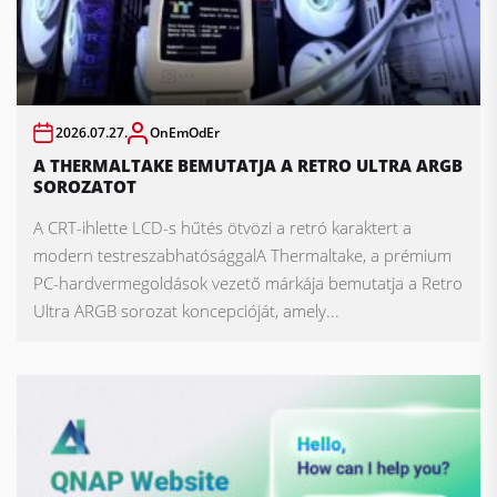
2026.07.27.
OnEmOdEr
A THERMALTAKE BEMUTATJA A RETRO ULTRA ARGB
SOROZATOT
A CRT-ihlette LCD-s hűtés ötvözi a retró karaktert a
modern testreszabhatósággalA Thermaltake, a prémium
PC-hardvermegoldások vezető márkája bemutatja a Retro
Ultra ARGB sorozat koncepcióját, amely...