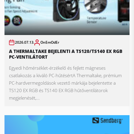
2026.07.13.
OnEmOdEr
A THERMALTAKE BEJELENTI A TS120/TS140 EX RGB
PC-VENTILÁTORT
Egyedi hőmérséklet-érzékelő és fejlett mágneses
csatlakozás a kiváló PC-hűtésértA Thermaltake, prémium
PC-hardvermegoldások vezető márkája bejelentette a
TS120 EX RGB és TS140 EX RGB hűtőventilátorok
megjelenését,...