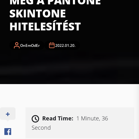
MEG A PANTONE
SKINTONE
HITELESÍTÉST
OnEmOdEr
2022.01.20.
Read Time:
1 Minute, 36
Second