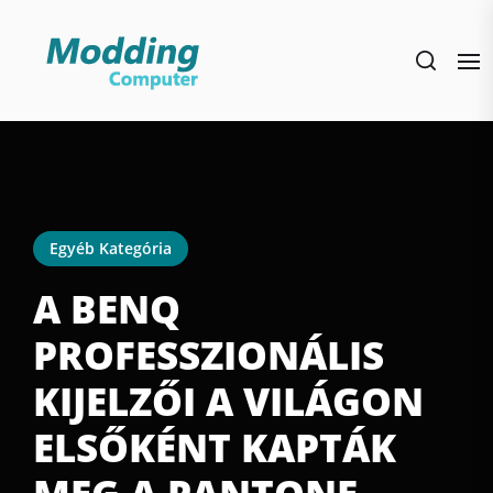
Skip
to
the
content
Egyéb Kategória
A BENQ
PROFESSZIONÁLIS
KIJELZŐI A VILÁGON
ELSŐKÉNT KAPTÁK