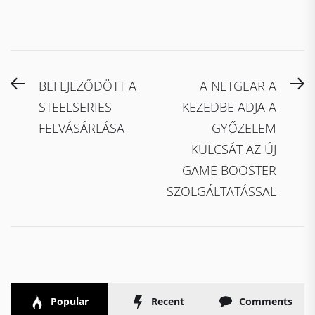
Bejegyzés
Previous
N
BEFEJEZŐDÖTT A
A NETGEAR A
navigáció
post:
po
STEELSERIES
KEZEDBE ADJA A
FELVÁSÁRLÁSA
GYŐZELEM
KULCSÁT AZ ÚJ
GAME BOOSTER
SZOLGÁLTATÁSSAL
Popular
Recent
Comments