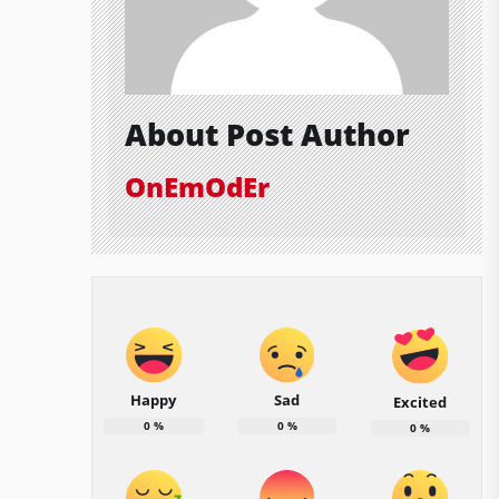
About Post Author
OnEmOdEr
Happy
Sad
Excited
0
%
0
%
0
%