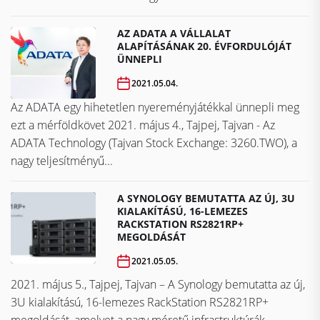
AZ ADATA A VÁLLALAT
ALAPÍTÁSÁNAK 20. ÉVFORDULÓJÁT
ÜNNEPLI
2021.05.04.
Az ADATA egy hihetetlen nyereményjátékkal ünnepli meg
ezt a mérföldkövet ​​​​​​​2021. május 4., Tajpej, Tajvan - Az
ADATA Technology (Tajvan Stock Exchange: 3260.TWO), a
nagy teljesítményű...
A SYNOLOGY BEMUTATTA AZ ÚJ, 3U
KIALAKÍTÁSÚ, 16-LEMEZES
RACKSTATION RS2821RP+
MEGOLDÁSÁT
2021.05.05.
2021. május 5., Tajpej, Tajvan – A Synology bemutatta az új,
3U kialakítású, 16-lemezes RackStation RS2821RP+
megoldását, amelyet a nagy méretű infrastruktúrák