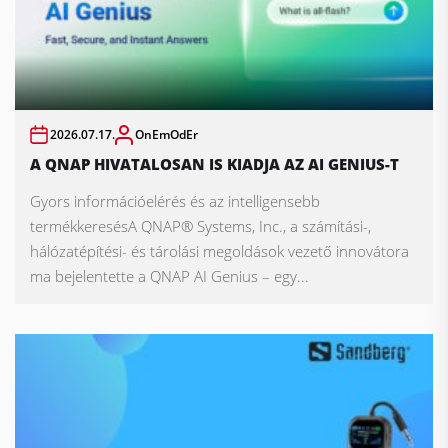
2026.07.17.
OnEmOdEr
A QNAP HIVATALOSAN IS KIADJA AZ AI GENIUS-T
Gyors információelérés és az intelligensebb
termékkeresésA QNAP® Systems, Inc., a számítási-,
hálózatépítési- és tárolási megoldások vezető innovátora
ma bejelentette a QNAP AI Genius – egy...