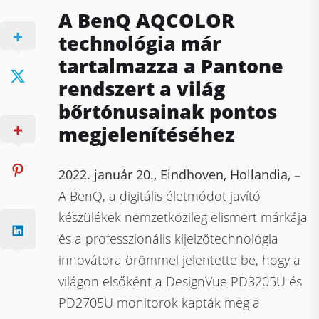
A BenQ AQCOLOR
technológia már
tartalmazza a Pantone
rendszert a világ
bőrtónusainak pontos
megjelenítéséhez
2022. január 20., Eindhoven, Hollandia,
–
A BenQ, a digitális életmódot javító
készülékek nemzetközileg elismert márkája
és a professzionális kijelzőtechnológia
innovátora örömmel jelentette be, hogy a
világon elsőként a DesignVue PD3205U és
PD2705U monitorok kapták meg a