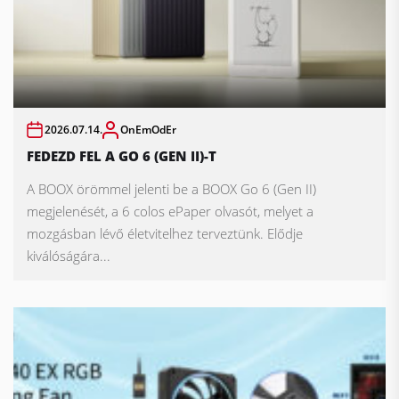
2026.07.14.
OnEmOdEr
FEDEZD FEL A GO 6 (GEN II)-T
A BOOX örömmel jelenti be a BOOX Go 6 (Gen II)
megjelenését, a 6 colos ePaper olvasót, melyet a
mozgásban lévő életvitelhez terveztünk. Elődje
kiválóságára...