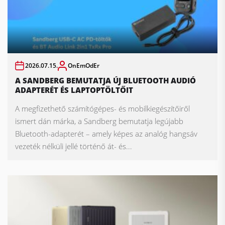
2026.07.15.
OnEmOdEr
A SANDBERG BEMUTATJA ÚJ BLUETOOTH AUDIÓ
ADAPTERÉT ÉS LAPTOPTÖLTŐIT
A megfizethető számítógépes- és mobilkiegészítőiről
ismert dán márka, a Sandberg bemutatja legújabb
Bluetooth-adapterét – amely képes az analóg hangsáv
vezeték nélküli jellé történő át- és...