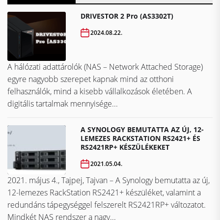
DRIVESTOR 2 Pro (AS3302T)
2024.08.22.
A hálózati adattárolók (NAS – Network Attached Storage)
egyre nagyobb szerepet kapnak mind az otthoni
felhasználók, mind a kisebb vállalkozások életében. A
digitális tartalmak mennyisége...
A SYNOLOGY BEMUTATTA AZ ÚJ, 12-
LEMEZES RACKSTATION RS2421+ ÉS
RS2421RP+ KÉSZÜLÉKEKET
2021.05.04.
2021. május 4., Tajpej, Tajvan – A Synology bemutatta az új,
12-lemezes RackStation RS2421+ készüléket, valamint a
redundáns tápegységgel felszerelt RS2421RP+ változatot.
Mindkét NAS rendszer a nagy...