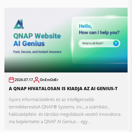
2026.07.17.
OnEmOdEr
A QNAP HIVATALOSAN IS KIADJA AZ AI GENIUS-T
Gyors információelérés és az intelligensebb
termékkeresésA QNAP® Systems, Inc., a számítási-,
hálózatépítési- és tárolási megoldások vezető innovátora
ma bejelentette a QNAP AI Genius – egy...