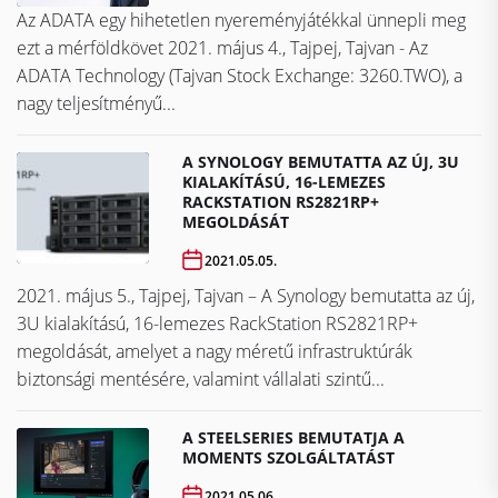
Az ADATA egy hihetetlen nyereményjátékkal ünnepli meg
ezt a mérföldkövet ​​​​​​​2021. május 4., Tajpej, Tajvan - Az
ADATA Technology (Tajvan Stock Exchange: 3260.TWO), a
nagy teljesítményű...
A SYNOLOGY BEMUTATTA AZ ÚJ, 3U
KIALAKÍTÁSÚ, 16-LEMEZES
RACKSTATION RS2821RP+
MEGOLDÁSÁT
2021.05.05.
2021. május 5., Tajpej, Tajvan – A Synology bemutatta az új,
3U kialakítású, 16-lemezes RackStation RS2821RP+
megoldását, amelyet a nagy méretű infrastruktúrák
biztonsági mentésére, valamint vállalati szintű...
A STEELSERIES BEMUTATJA A
MOMENTS SZOLGÁLTATÁST
2021.05.06.