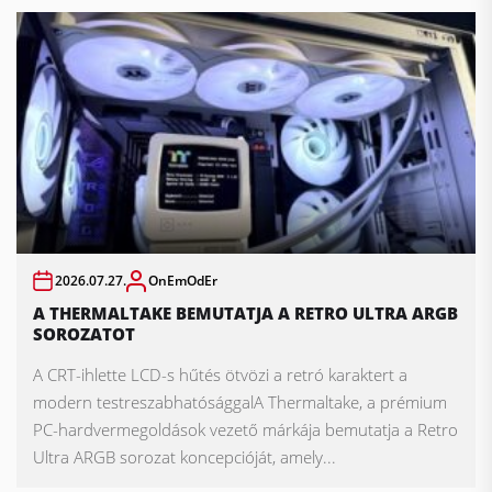
2026.07.27.
OnEmOdEr
A THERMALTAKE BEMUTATJA A RETRO ULTRA ARGB
SOROZATOT
A CRT-ihlette LCD-s hűtés ötvözi a retró karaktert a
modern testreszabhatósággalA Thermaltake, a prémium
PC-hardvermegoldások vezető márkája bemutatja a Retro
Ultra ARGB sorozat koncepcióját, amely...