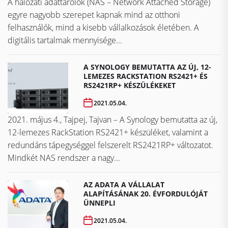
A hálózati adattárolók (NAS – Network Attached Storage)
egyre nagyobb szerepet kapnak mind az otthoni
felhasználók, mind a kisebb vállalkozások életében. A
digitális tartalmak mennyisége...
A SYNOLOGY BEMUTATTA AZ ÚJ, 12-
LEMEZES RACKSTATION RS2421+ ÉS
RS2421RP+ KÉSZÜLÉKEKET
2021.05.04.
2021. május 4., Tajpej, Tajvan – A Synology bemutatta az új,
12-lemezes RackStation RS2421+ készüléket, valamint a
redundáns tápegységgel felszerelt RS2421RP+ változatot.
Mindkét NAS rendszer a nagy...
AZ ADATA A VÁLLALAT
ALAPÍTÁSÁNAK 20. ÉVFORDULÓJÁT
ÜNNEPLI
2021.05.04.