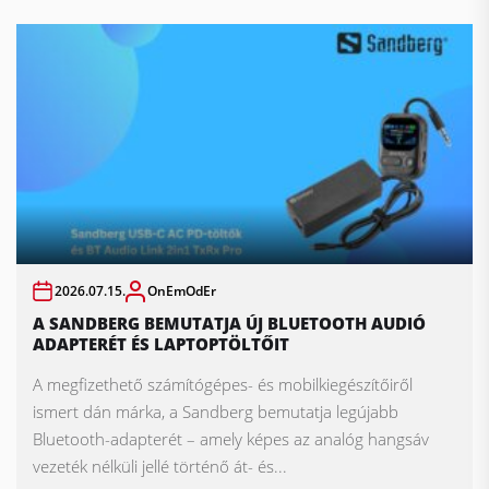
2026.07.15.
OnEmOdEr
A SANDBERG BEMUTATJA ÚJ BLUETOOTH AUDIÓ
ADAPTERÉT ÉS LAPTOPTÖLTŐIT
A megfizethető számítógépes- és mobilkiegészítőiről
ismert dán márka, a Sandberg bemutatja legújabb
Bluetooth-adapterét – amely képes az analóg hangsáv
vezeték nélküli jellé történő át- és...