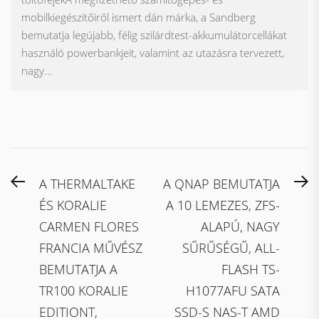
mobilkiegészítőiről ismert dán márka, a Sandberg
bemutatja legújabb, félig szilárdtest-akkumulátorcellákat
használó powerbankjeit, valamint az utazásra tervezett,
nagy...
Bejegyzés
Previous
N
A THERMALTAKE
A QNAP BEMUTATJA
navigáció
post:
po
ÉS KORALIE
A 10 LEMEZES, ZFS-
CARMEN FLORES
ALAPÚ, NAGY
FRANCIA MŰVÉSZ
SŰRŰSÉGŰ, ALL-
BEMUTATJA A
FLASH TS-
TR100 KORALIE
H1077AFU SATA
EDITIONT,
SSD-S NAS-T AMD