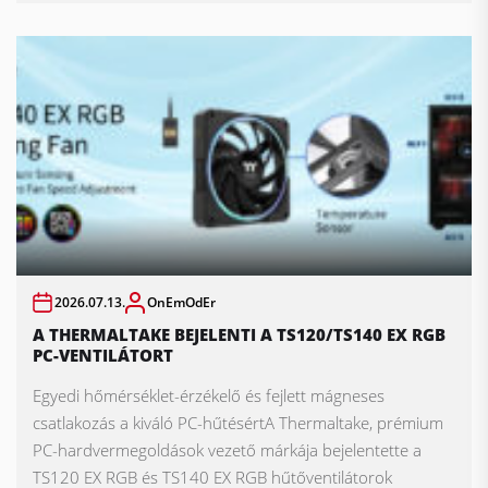
2026.07.13.
OnEmOdEr
A THERMALTAKE BEJELENTI A TS120/TS140 EX RGB
PC-VENTILÁTORT
Egyedi hőmérséklet-érzékelő és fejlett mágneses
csatlakozás a kiváló PC-hűtésértA Thermaltake, prémium
PC-hardvermegoldások vezető márkája bejelentette a
TS120 EX RGB és TS140 EX RGB hűtőventilátorok