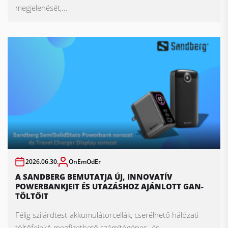
megjelenését,...
2026.06.30.
OnEmOdEr
A SANDBERG BEMUTATJA ÚJ, INNOVATÍV
POWERBANKJEIT ÉS UTAZÁSHOZ AJÁNLOTT GAN-
TÖLTŐIT
Félig szilárdtest-akkumulátorcellák, cserélhető hálózati
töltőfejekA megfizethető számítógépes- és