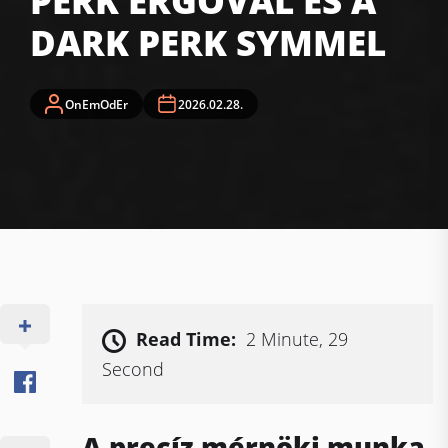
PERK ERGÓVAL ÉS A
DARK PERK SYMMEL
OnEmOdEr
2026.02.28.
Read Time:
2 Minute, 29
Second
A precíz mérnöki munka