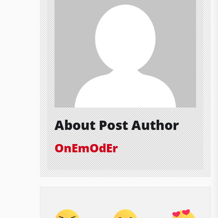
About Post Author
OnEmOdEr