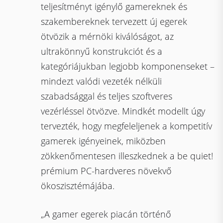
teljesítményt igénylő gamereknek és
szakembereknek tervezett új egerek
ötvözik a mérnöki kiválóságot, az
ultrakönnyű konstrukciót és a
kategóriájukban legjobb komponenseket –
mindezt valódi vezeték nélküli
szabadsággal és teljes szoftveres
vezérléssel ötvözve. Mindkét modellt úgy
tervezték, hogy megfeleljenek a kompetitív
gamerek igényeinek, miközben
zökkenőmentesen illeszkednek a be quiet!
prémium PC-hardveres növekvő
ökoszisztémájába.
„A gamer egerek piacán történő