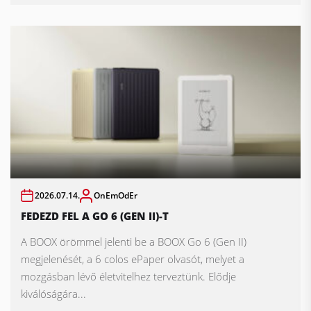
2026.07.14.
OnEmOdEr
FEDEZD FEL A GO 6 (GEN II)-T
A BOOX örömmel jelenti be a BOOX Go 6 (Gen II)
megjelenését, a 6 colos ePaper olvasót, melyet a
mozgásban lévő életvitelhez terveztünk. Elődje
kiválóságára...