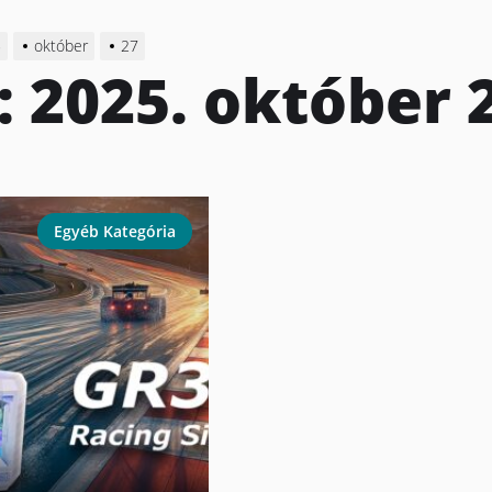
5
október
27
:
2025. október 
Egyéb Kategória