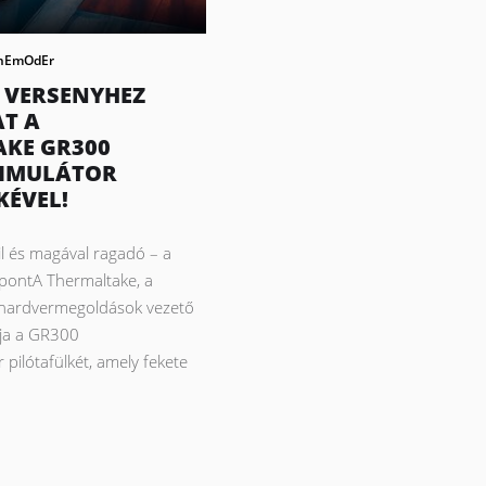
nEmOdEr
 VERSENYHEZ
AT A
KE GR300
ZIMULÁTOR
KÉVEL!
l és magával ragadó – a
ópontA Thermaltake, a
hardvermegoldások vezető
ja a GR300
 pilótafülkét, amely fekete