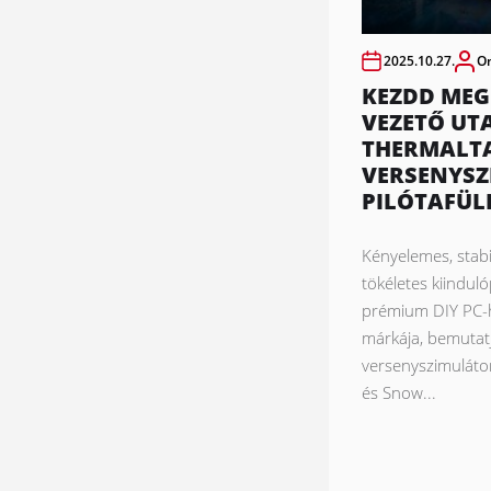
2025.10.27.
O
KEZDD MEG
VEZETŐ UT
THERMALTA
VERSENYS
PILÓTAFÜL
Kényelemes, stabi
tökéletes kiindul
prémium DIY PC-
márkája, bemutat
versenyszimulátor
és Snow...