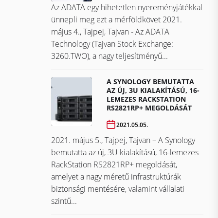
Az ADATA egy hihetetlen nyereményjátékkal
ünnepli meg ezt a mérföldkövet ​​​​​​​2021.
május 4., Tajpej, Tajvan - Az ADATA
Technology (Tajvan Stock Exchange:
3260.TWO), a nagy teljesítményű...
A SYNOLOGY BEMUTATTA
AZ ÚJ, 3U KIALAKÍTÁSÚ, 16-
LEMEZES RACKSTATION
RS2821RP+ MEGOLDÁSÁT
2021.05.05.
2021. május 5., Tajpej, Tajvan – A Synology
bemutatta az új, 3U kialakítású, 16-lemezes
RackStation RS2821RP+ megoldását,
amelyet a nagy méretű infrastruktúrák
biztonsági mentésére, valamint vállalati
szintű...