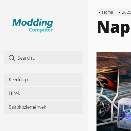
Skip
to
Home
202
the
Nap
content
Kezdőlap
Hírek
Sajtóközlemények