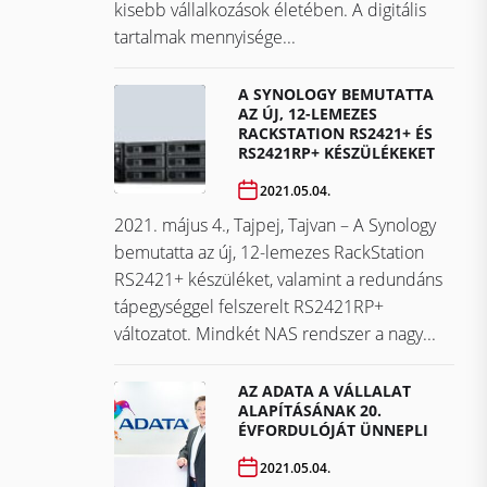
kisebb vállalkozások életében. A digitális
tartalmak mennyisége...
A SYNOLOGY BEMUTATTA
AZ ÚJ, 12-LEMEZES
RACKSTATION RS2421+ ÉS
RS2421RP+ KÉSZÜLÉKEKET
2021.05.04.
2021. május 4., Tajpej, Tajvan – A Synology
bemutatta az új, 12-lemezes RackStation
RS2421+ készüléket, valamint a redundáns
tápegységgel felszerelt RS2421RP+
változatot. Mindkét NAS rendszer a nagy...
AZ ADATA A VÁLLALAT
ALAPÍTÁSÁNAK 20.
ÉVFORDULÓJÁT ÜNNEPLI
2021.05.04.