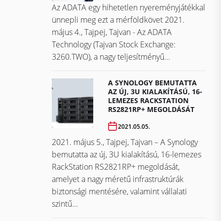
Az ADATA egy hihetetlen nyereményjátékkal
ünnepli meg ezt a mérföldkövet ​​​​​​​2021.
május 4., Tajpej, Tajvan - Az ADATA
Technology (Tajvan Stock Exchange:
3260.TWO), a nagy teljesítményű...
A SYNOLOGY BEMUTATTA
AZ ÚJ, 3U KIALAKÍTÁSÚ, 16-
LEMEZES RACKSTATION
RS2821RP+ MEGOLDÁSÁT
2021.05.05.
2021. május 5., Tajpej, Tajvan – A Synology
bemutatta az új, 3U kialakítású, 16-lemezes
RackStation RS2821RP+ megoldását,
amelyet a nagy méretű infrastruktúrák
biztonsági mentésére, valamint vállalati
szintű...