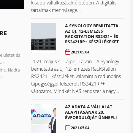
kisebb vállalkozások életében. A digitális
tartalmak mennyisége...
A SYNOLOGY BEMUTATTA
AZ ÚJ, 12-LEMEZES
RE
RACKSTATION RS2421+ ÉS
RS2421RP+ KÉSZÜLÉKEKET
2021.05.04.
elületet és
2021. május 4., Tajpej, Tajvan – A Synology
 az
bemutatta az új, 12-lemezes RackStation
c. kiadta
RS2421+ készüléket, valamint a redundáns
t
tápegységgel felszerelt RS2421RP+
változatot. Mindkét NAS rendszer a nagy...
AZ ADATA A VÁLLALAT
ALAPÍTÁSÁNAK 20.
ÉVFORDULÓJÁT ÜNNEPLI
2021.05.04.