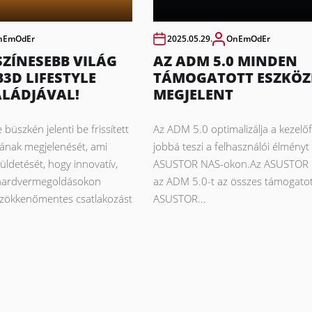
nEmOdEr
2025.05.29.
OnEmOdEr
SZÍNESEBB VILÁG
AZ ADM 5.0 MINDEN
B3D LIFESTYLE
TÁMOGATOTT ESZKÖZ
LÁDJÁVAL!
MEGJELENT
 büszkén jelenti be frissített
Az ADM 5.0 optimalizálja a kezelőf
ójának megjelenését, ami
jobbá teszi a felhasználói élményt
üldetését, hogy innovatív,
ASUSTOR NAS-okon.Az ASUSTOR In
 hardvermegoldásokon
az ADM 5.0-t az összes támogatot
k zökkenőmentes csatlakozást
ASUSTOR...