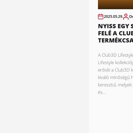
2025.05.29.
O
NYISS EGY 
FELÉ A CLU
TERMÉKCSA
A Club3D Lifestyle
Lifestyle kollekci
erősíti a Club3D k
kiváló minőségű
keresztül, melye
és...