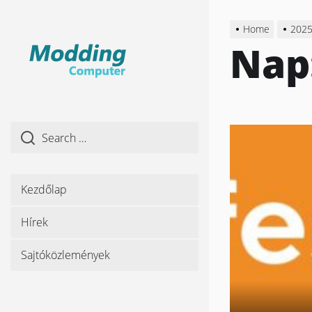
Skip
to
Home
202
the
Nap
content
Kezdőlap
Hírek
Sajtóközlemények