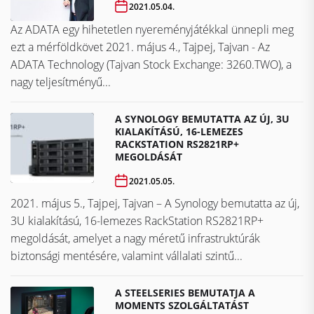
2021.05.04.
Az ADATA egy hihetetlen nyereményjátékkal ünnepli meg
ezt a mérföldkövet ​​​​​​​2021. május 4., Tajpej, Tajvan - Az
ADATA Technology (Tajvan Stock Exchange: 3260.TWO), a
nagy teljesítményű...
A SYNOLOGY BEMUTATTA AZ ÚJ, 3U
KIALAKÍTÁSÚ, 16-LEMEZES
RACKSTATION RS2821RP+
MEGOLDÁSÁT
2021.05.05.
2021. május 5., Tajpej, Tajvan – A Synology bemutatta az új,
3U kialakítású, 16-lemezes RackStation RS2821RP+
megoldását, amelyet a nagy méretű infrastruktúrák
biztonsági mentésére, valamint vállalati szintű...
A STEELSERIES BEMUTATJA A
MOMENTS SZOLGÁLTATÁST