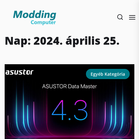
Skip
to
the
content
Nap:
2024. április 25.
Egyéb Kategória