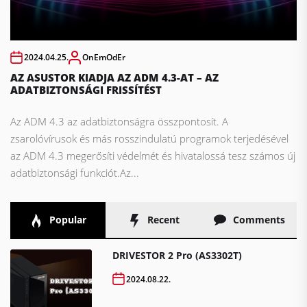
2024.04.25.
OnEmOdEr
AZ ASUSTOR KIADJA AZ ADM 4.3-AT – AZ
ADATBIZTONSÁGI FRISSÍTÉST
Az ADM 4.3 az adatbiztonságra összpontosít. A
zsarolóvírusok és más rosszindulatú programok terjedésével
az ADM 4.3 megerősíti védelmét és hivatalossá tesz számos új
adatbiztonsági funkciót.Az...
Popular
Recent
Comments
DRIVESTOR 2 Pro (AS3302T)
2024.08.22.