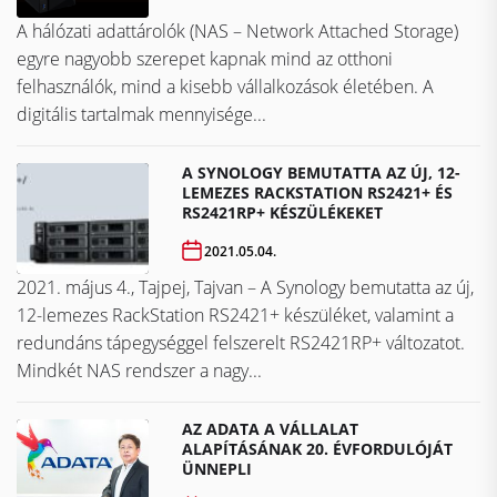
A hálózati adattárolók (NAS – Network Attached Storage)
egyre nagyobb szerepet kapnak mind az otthoni
felhasználók, mind a kisebb vállalkozások életében. A
digitális tartalmak mennyisége...
A SYNOLOGY BEMUTATTA AZ ÚJ, 12-
LEMEZES RACKSTATION RS2421+ ÉS
RS2421RP+ KÉSZÜLÉKEKET
2021.05.04.
2021. május 4., Tajpej, Tajvan – A Synology bemutatta az új,
12-lemezes RackStation RS2421+ készüléket, valamint a
redundáns tápegységgel felszerelt RS2421RP+ változatot.
Mindkét NAS rendszer a nagy...
AZ ADATA A VÁLLALAT
ALAPÍTÁSÁNAK 20. ÉVFORDULÓJÁT
ÜNNEPLI