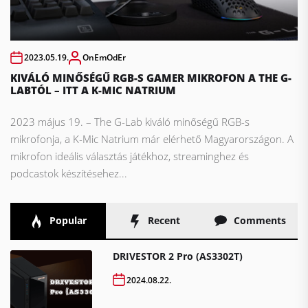
2023.05.19.
OnEmOdEr
KIVÁLÓ MINŐSÉGŰ RGB-S GAMER MIKROFON A THE G-
LABTÓL – ITT A K-MIC NATRIUM
2023 május 19. – The G-Lab kiváló minőségű RGB-s
mikrofonja, a K-Mic Natrium már elérhető Magyarországon. A
mikrofon ideális választás játékhoz, streaminghez és
podcastok készítésehez...
Popular
Recent
Comments
DRIVESTOR 2 Pro (AS3302T)
2024.08.22.