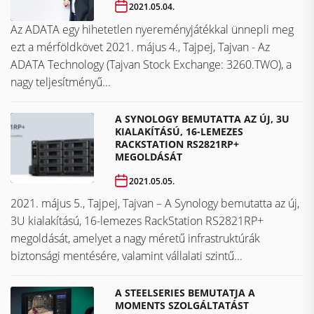
2021.05.04.
Az ADATA egy hihetetlen nyereményjátékkal ünnepli meg
ezt a mérföldkövet ​​​​​​​2021. május 4., Tajpej, Tajvan - Az
ADATA Technology (Tajvan Stock Exchange: 3260.TWO), a
nagy teljesítményű...
A SYNOLOGY BEMUTATTA AZ ÚJ, 3U
KIALAKÍTÁSÚ, 16-LEMEZES
RACKSTATION RS2821RP+
MEGOLDÁSÁT
2021.05.05.
2021. május 5., Tajpej, Tajvan – A Synology bemutatta az új,
3U kialakítású, 16-lemezes RackStation RS2821RP+
megoldását, amelyet a nagy méretű infrastruktúrák
biztonsági mentésére, valamint vállalati szintű...
A STEELSERIES BEMUTATJA A
MOMENTS SZOLGÁLTATÁST