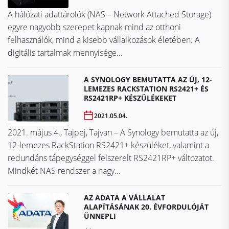
A hálózati adattárolók (NAS – Network Attached Storage)
egyre nagyobb szerepet kapnak mind az otthoni
felhasználók, mind a kisebb vállalkozások életében. A
digitális tartalmak mennyisége...
A SYNOLOGY BEMUTATTA AZ ÚJ, 12-
LEMEZES RACKSTATION RS2421+ ÉS
RS2421RP+ KÉSZÜLÉKEKET
2021.05.04.
2021. május 4., Tajpej, Tajvan – A Synology bemutatta az új,
12-lemezes RackStation RS2421+ készüléket, valamint a
redundáns tápegységgel felszerelt RS2421RP+ változatot.
Mindkét NAS rendszer a nagy...
AZ ADATA A VÁLLALAT
ALAPÍTÁSÁNAK 20. ÉVFORDULÓJÁT
ÜNNEPLI