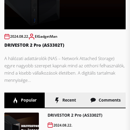
2024.08.22.
ElGadgetMan
DRIVESTOR 2 Pro (AS3302T)
A hálózati adattárolók (NAS – Network Attached Storage)
egyre nagyobb szerepet kapnak mind az otthoni felhasználók,
mind a kisebb vállalkozások életében. A digitális tartalmak
mennyisége...
Popular
Recent
Comments
DRIVESTOR 2 Pro (AS3302T)
2024.08.22.