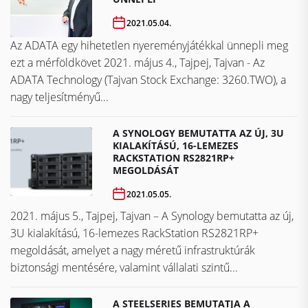
2021.05.04.
Az ADATA egy hihetetlen nyereményjátékkal ünnepli meg
ezt a mérföldkövet ​​​​​​​2021. május 4., Tajpej, Tajvan - Az
ADATA Technology (Tajvan Stock Exchange: 3260.TWO), a
nagy teljesítményű...
A SYNOLOGY BEMUTATTA AZ ÚJ, 3U
KIALAKÍTÁSÚ, 16-LEMEZES
RACKSTATION RS2821RP+
MEGOLDÁSÁT
2021.05.05.
2021. május 5., Tajpej, Tajvan – A Synology bemutatta az új,
3U kialakítású, 16-lemezes RackStation RS2821RP+
megoldását, amelyet a nagy méretű infrastruktúrák
biztonsági mentésére, valamint vállalati szintű...
A STEELSERIES BEMUTATJA A