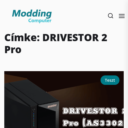
Skip
to
the
content
Címke:
DRIVESTOR 2
Pro
Teszt