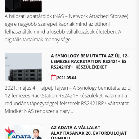
A hálózati adattárolók (NAS – Network Attached Storage)
egyre nagyobb szerepet kapnak mind az otthoni
felhasználók, mind a kisebb vállalkozások életében. A
digitális tartalmak mennyisége...
A SYNOLOGY BEMUTATTA AZ ÚJ, 12-
LEMEZES RACKSTATION RS2421+ ÉS
RS2421RP+ KÉSZÜLÉKEKET
2021.05.04.
2021. május 4., Tajpej, Tajvan – A Synology bemutatta az új,
12-lemezes RackStation RS2421+ készüléket, valamint a
redundáns tápegységgel felszerelt RS2421RP+ változatot.
Mindkét NAS rendszer a nagy...
AZ ADATA A VÁLLALAT
ALAPÍTÁSÁNAK 20. ÉVFORDULÓJÁT
ÜNNEPLI